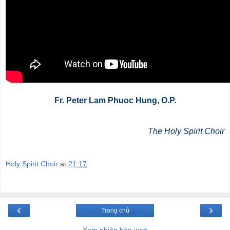
Fr. Peter Lam Phuoc Hung, O.P.
The Holy Spirit Choir
Holy Spirit Choir
at
21:17
‹
›
Trang chủ
Xem phiên bản web