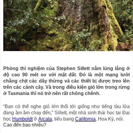
Phòng thí nghiệm của Stephen Sillett nằm lủng lẳng ở
độ cao 90 mét so với mặt đất. Đó là một mạng lưới
chằng chịt các dây thừng và các thiết bị được treo lên
trên các cành cây. Và trong điều kiện gió lớn trong rừng
ở Tasmania thì nó trở nên rất chông chênh.
“Bạn có thể nghe gió lớn thổi tới giống như tiếng tàu lửa
đang ầm ầm chạy đến,” Sillett, một nhà sinh thái học tại Đại
học
Humboldt
ở
Arcata
, tiểu bang
California
, Hoa Kỳ, nói.
Cao đến bao nhiêu?