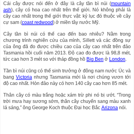
Cái cây được nói đến ở đây là cây tần bì núi (
mountain
ash
), cây có hoa cao nhất trên thế giới. Nó không phải là
cây cao nhất trong thế giới thực vật: kỷ lục đó thuộc về cây
cự sam (
coast redwood
) ở miền tây nước Mỹ.
Cây tần bì núi có thể cao đến bao nhiêu? Nằm trong
chương trình nghiên cứu của mình, Sillett và các đồng sự
của ông đã đo được chiều cao của cây cao nhất trên đảo
Tasmania hồi cuối năm 2013. Độ cao đo được là 98,8 mét,
tức cao hơn 3 mét so với tháp đồng hồ
Big Ben
ở
London
.
Tần bì núi cũng có thể sinh trưởng ở đông nam nước Úc và
bang
Victoria
nhưng Tasmania mới là nơi chúng vươn tới
độ cao nhất. Hòn đảo này có hơn 140 cây cao hơn 85 mét.
Thân cây có màu trắng hoặc xám trừ phi nó bị ướt. “Trong
trời mưa hay sương sớm, thân cây chuyển sang màu xanh
lá sáng,” ông George Koch thuộc Đại học Bắc
Arizona
nói.