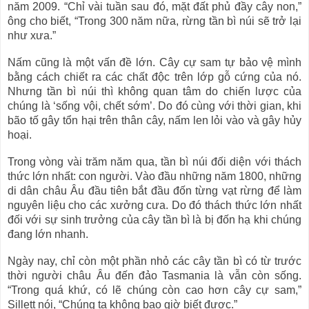
năm 2009. “Chỉ vài tuần sau đó, mặt đất phủ đầy cây non,”
ông cho biết, “Trong 300 năm nữa, rừng tần bì núi sẽ trở lại
như xưa.”
Nấm cũng là một vấn đề lớn. Cây cự sam tự bảo vệ mình
bằng cách chiết ra các chất độc trên lớp gỗ cứng của nó.
Nhưng tần bì núi thì không quan tâm do chiến lược của
chúng là ‘sống vội, chết sớm’. Do đó cùng với thời gian, khi
bão tố gây tổn hại trên thân cây, nấm len lỏi vào và gây hủy
hoại.
Trong vòng vài trăm năm qua, tần bì núi đối diện với thách
thức lớn nhất: con người. Vào đầu những năm 1800, những
di dân châu Âu đầu tiên bắt đầu đốn từng vạt rừng để làm
nguyên liệu cho các xưởng cưa. Do đó thách thức lớn nhất
đối với sự sinh trưởng của cây tần bì là bị đốn hạ khi chúng
đang lớn nhanh.
Ngày nay, chỉ còn một phần nhỏ các cây tần bì có từ trước
thời người châu Âu đến đảo Tasmania là vẫn còn sống.
“Trong quá khứ, có lẽ chúng còn cao hơn cây cự sam,”
Sillett nói, “Chúng ta không bao giờ biết được.”