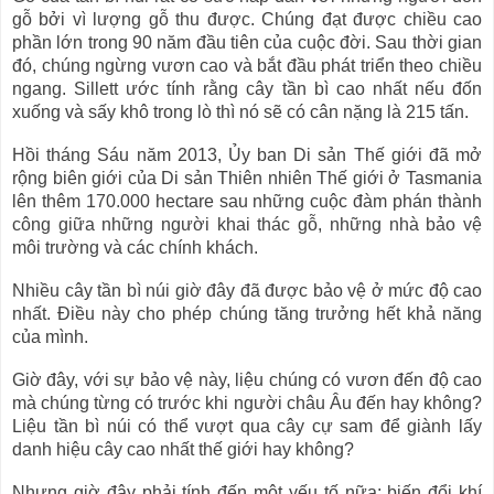
gỗ bởi vì lượng gỗ thu được. Chúng đạt được chiều cao
phần lớn trong 90 năm đầu tiên của cuộc đời. Sau thời gian
đó, chúng ngừng vươn cao và bắt đầu phát triển theo chiều
ngang. Sillett ước tính rằng cây tần bì cao nhất nếu đốn
xuống và sấy khô trong lò thì nó sẽ có cân nặng là 215 tấn.
Hồi tháng Sáu năm 2013, Ủy ban Di sản Thế giới đã mở
rộng biên giới của Di sản Thiên nhiên Thế giới ở Tasmania
lên thêm 170.000 hectare sau những cuộc đàm phán thành
công giữa những người khai thác gỗ, những nhà bảo vệ
môi trường và các chính khách.
Nhiều cây tần bì núi giờ đây đã được bảo vệ ở mức độ cao
nhất. Điều này cho phép chúng tăng trưởng hết khả năng
của mình.
Giờ đây, với sự bảo vệ này, liệu chúng có vươn đến độ cao
mà chúng từng có trước khi người châu Âu đến hay không?
Liệu tần bì núi có thể vượt qua cây cự sam để giành lấy
danh hiệu cây cao nhất thế giới hay không?
Nhưng giờ đây phải tính đến một yếu tố nữa: biến đổi khí