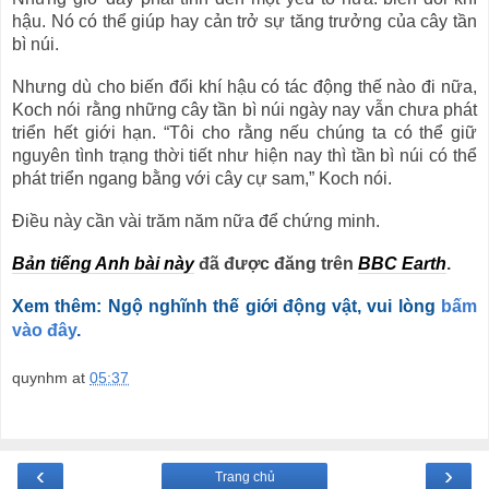
hậu. Nó có thể giúp hay cản trở sự tăng trưởng của cây tần
bì núi.
Nhưng dù cho biến đổi khí hậu có tác động thế nào đi nữa,
Koch nói rằng những cây tần bì núi ngày nay vẫn chưa phát
triển hết giới hạn. “Tôi cho rằng nếu chúng ta có thể giữ
nguyên tình trạng thời tiết như hiện nay thì tần bì núi có thể
phát triển ngang bằng với cây cự sam,” Koch nói.
Điều này cần vài trăm năm nữa để chứng minh.
Bản tiếng Anh bài này
đã được đăng trên
BBC Earth
.
Xem th
êm: Ng
ộ ngh
ĩnh th
ế gi
ới
đ
ộng v
ật, vui l
òng
b
ấm
v
ào
đ
ây
.
quynhm
at
05:37
‹
›
Trang chủ