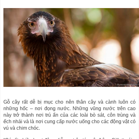
Gỗ cây rất dễ bị mục cho nên thân cây và cành luôn có
những hốc – nơi đọng nước. Những vũng nước trên cao
này trở thành nơi trú ẩn của các loài bò sát, côn trùng và
ếch nhái và là nơi cung cấp nước uống cho các động vật có
vú và chim chóc.