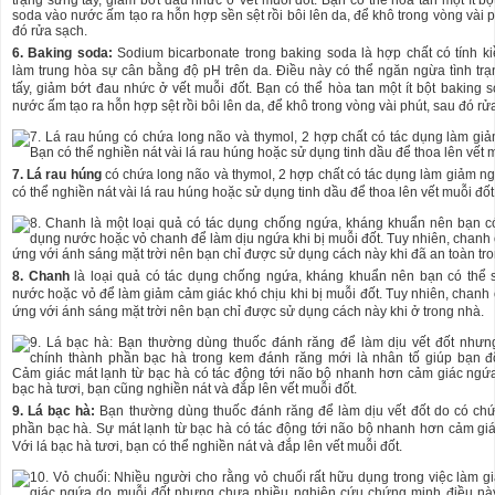
6. Baking soda:
Sodium bicarbonate trong baking soda là hợp chất có tính k
làm trung hòa sự cân bằng độ pH trên da. Điều này có thể ngăn ngừa tình tr
tấy, giảm bớt đau nhức ở vết muỗi đốt. Bạn có thể hòa tan một ít bột baking 
nước ấm tạo ra hỗn hợp sệt rồi bôi lên da, để khô trong vòng vài phút, sau đó rử
7. Lá rau húng
có chứa long não và thymol, 2 hợp chất có tác dụng làm giảm n
có thể nghiền nát vài lá rau húng hoặc sử dụng tinh dầu để thoa lên vết muỗi đốt
8. Chanh
là loại quả có tác dụng chống ngứa, kháng khuẩn nên bạn có thể
nước hoặc vỏ để làm giảm cảm giác khó chịu khi bị muỗi đốt. Tuy nhiên, chanh
ứng với ánh sáng mặt trời nên bạn chỉ được sử dụng cách này khi ở trong nhà.
9. Lá bạc hà:
Bạn thường dùng thuốc đánh răng để làm dịu vết đốt do có ch
phần bạc hà. Sự mát lạnh từ bạc hà có tác động tới não bộ nhanh hơn cảm gi
Với lá bạc hà tươi, bạn có thể nghiền nát và đắp lên vết muỗi đốt.