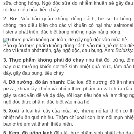
sữa chóng hỏng. Ngộ độc sữa do nhiễm khuẩn sẽ gây đau
rối loạn tiêu hóa, tiêu chảy.
2. Bơ:
Nếu bảo quản không đúng cách, bơ sẽ bị hỏng 
chóng, tạo điều kiện cho các vi khuẩn có hại như salmonel
listeria phát triển, đặc biệt trong những ngày nắng nóng.
Bảo quản thực phẩm không đúng cách vào mùa hè dễ tạo điề
cho vi khuẩn phát triển, gây ngộ độc, đau bụng. Ảnh:
Boldsky.
3. Thực phẩm không phải đồ chay
như thịt đỏ, trứng, tô
hay cua thường khiến cơ thể sinh nhiệt quá mức, làm đảo 
dày, gây đau bụng, tiêu chảy.
4. Đồ nướng, đồ ăn nhanh:
Các loại đồ nướng, đồ ăn nha
pizza, khoai tây chiên và nhiều thực phẩm ăn vặt chứa dầu 
gây ra các vấn đề về dạ dày, rối loạn tiêu hóa và làm tăng n
ngộ độc thực phẩm, đặc biệt vào mùa hè.
5. Xoài
là loại trái cây của mùa hè, nhưng nó lại khiến cơ t
nhiệt nếu ăn quá nhiều. Thậm chí xoài còn làm nổi mụn nhiệt
ban ở trẻ em và thanh thiếu niên.
6. Kem, đồ uống lạnh
đều là thực phẩm sinh nhiệt cho dạ 