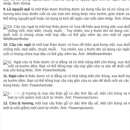
9. Lá nguyệt quế
là một thảo dược thường được sử dụng nấu ăn và nó cũng có
hương khó chịu khiến ruồi và các loài côn trùng khác như bướm, gián tránh xa
thể trồng nguyệt quế hoặc sử dụng lá khô để ngăn cản ruồi xâm nhập. Ảnh:
Eho
10. Cây cúc ngải
là một loại thảo dược có hoa rất hiệu quả trong việc xua đuổi
chống mối, mọt, kiến, chuột, muỗi… Tuy nhiên, lưu ý trước khi sử dụng cúc ngải
ruồi vì chúng chứa loại dầu có thể gây viêm da. Ảnh:
Wildflowerfinder.
11. Ngải cứu
là thảo dược có vị đắng và có khả năng diệt côn trùng, xua đuổi bọ 
và bướm đêm. Bạn có thể trồng loại cây này gần cửa ra vào để đuổi ruồi và các 
trùng khác. Ảnh:
Powerherbsite.
12. Cửu lý hương,
một loại cây thân gỗ có đặc tính tẩy uế, diệt côn trùng và r
biệt là ruồi giấm) một cách tự nhiên. Ảnh:
Flowerspictures.