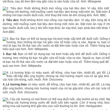
vải thưa, sau đó treo tấm này gần cửa ra vào hoặc cửa sổ. Ảnh:
Wisegeek.
2. Tiêu đen:
Ruồi không thích mùi nồng của hạt tiêu đen. Vì vậy, trộn lòng đỏ t
đường, một muỗng canh hạt tiêu đen trong một món ăn. Đặt món ăn này ở n
bạn muốn đuổi ruồi, lưu ý khi hỗn hợp thức ăn này khô, bạn phải làm mồi khác t
Ảnh:
BBC.
3. Bạc hà:
Bạn có thể sử dụng bạc hà tươi hoặc sấy khô để đuổi ruồi. Giống 
hương, treo những túi bạc hà gần cửa sổ hoặc cửa ra vào. Ngoài ra, bạn có thể
lá bạc hà rồi thả vào cốc nước và đặt trên bàn hoặc cửa sổ. Thêm húng quế để 
quả cao hơn. Ảnh:
Wikipedia.
4. Lá hương thảo
có màu xanh, dễ trồng, chịu hạn hán, nhiệt độ, gió tốt. Lá này
dẫn ong bướm, nhưng mùi hương mạnh của nó lại gây khó chịu với các loài cô
ruồi, muỗi. Ảnh:
Discovery.