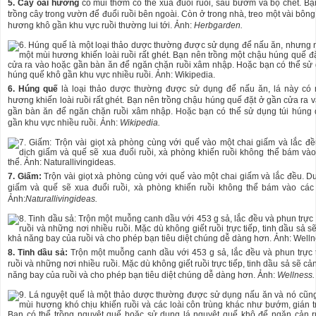
5. Cây oải hương
có mùi thơm có thể xua đuổi ruồi, sâu bướm và bọ chét. Bạ
trồng cây trong vườn để đuổi ruồi bên ngoài. Còn ở trong nhà, treo một vài bông
hương khô gần khu vực ruồi thường lui tới. Ảnh:
Herbgarden.
6. Húng quế
là loại thảo dược thường được sử dụng để nấu ăn, lá này có 
hương khiến loài ruồi rất ghét. Bạn nên trồng chậu húng quế đặt ở gần cửa ra 
gần bàn ăn để ngăn chặn ruồi xâm nhập. Hoặc bạn có thể sử dụng túi húng
gần khu vực nhiều ruồi. Ảnh:
Wikipedia.
7. Giấm:
Trộn vài giọt xà phòng cùng với quế vào một chai giấm và lắc đều. D
giấm và quế sẽ xua đuổi ruồi, xà phòng khiến ruồi không thể bám vào các 
Ảnh:
Naturallivingideas.
8. Tinh dầu sả:
Trộn một muỗng canh dầu với 453 g sả, lắc đều và phun trực 
ruồi và những nơi nhiều ruồi. Mặc dù không giết ruồi trực tiếp, tinh dầu sả sẽ cả
năng bay của ruồi và cho phép bạn tiêu diệt chúng dễ dàng hơn. Ảnh:
Wellness.