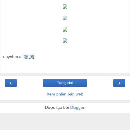
quynhm
at
06:09
‹
›
Trang chủ
Xem phiên bản web
Được tạo bởi
Blogger
.