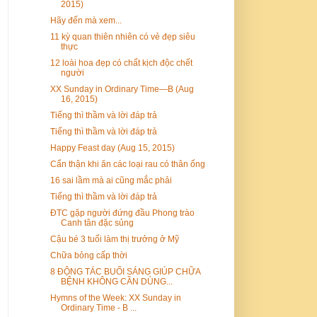
2015)
Hãy đến mà xem...
11 kỳ quan thiên nhiên có vẻ đẹp siêu
thực
12 loài hoa đẹp có chất kịch độc chết
người
XX Sunday in Ordinary Time—B (Aug
16, 2015)
Tiếng thì thầm và lời đáp trả
Tiếng thì thầm và lời đáp trả
Happy Feast day (Aug 15, 2015)
Cẩn thận khi ăn các loại rau có thân ống
16 sai lầm mà ai cũng mắc phải
Tiếng thì thầm và lời đáp trả
ĐTC gặp người đứng đầu Phong trào
Canh tân đặc sủng
​Cậu bé 3 tuổi làm thị trưởng ở Mỹ
Chữa bỏng cấp thời
8 ĐỘNG TÁC BUỔI SÁNG GIÚP CHỮA
BỆNH KHÔNG CẦN DÙNG...
Hymns of the Week: XX Sunday in
Ordinary Time - B ...