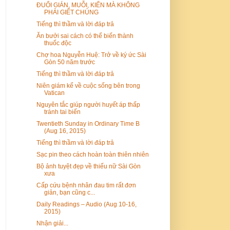
ĐUỔI GIÁN, MUỖI, KIẾN MÀ KHÔNG
PHẢI GIẾT CHÚNG
Tiếng thì thầm và lời đáp trả
Ăn bưởi sai cách có thể biến thành
thuốc độc
Chợ hoa Nguyễn Huệ: Trở về ký ức Sài
Gòn 50 năm trước
Tiếng thì thầm và lời đáp trả
Niên giám kể về cuộc sống bên trong
Vatican
Nguyên tắc giúp người huyết áp thấp
tránh tai biến
Twentieth Sunday in Ordinary Time B
(Aug 16, 2015)
Tiếng thì thầm và lời đáp trả
Sạc pin theo cách hoàn toàn thiên nhiên
Bộ ảnh tuyệt đẹp về thiếu nữ Sài Gòn
xưa
Cấp cứu bệnh nhân đau tim rất đơn
giản, bạn cũng c...
Daily Readings – Audio (Aug 10-16,
2015)
Nhận giải...