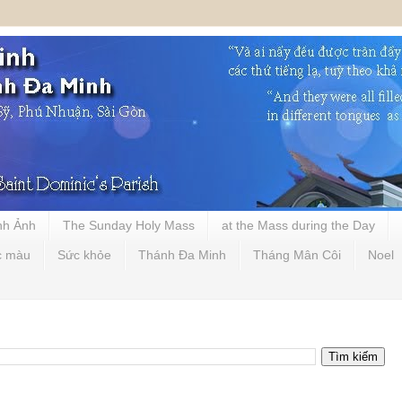
nh Ảnh
The Sunday Holy Mass
at the Mass during the Day
c màu
Sức khỏe
Thánh Đa Minh
Tháng Mân Côi
Noel