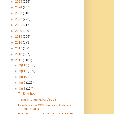
►
2025
(225)
►
2024
(267)
►
2023
(310)
►
2022
(272)
►
2021
(212)
►
2020
(340)
►
2019
(255)
►
2018
(373)
►
2017
(380)
►
2016
(557)
▼
2015
(1181)
►
thg 12
(102)
►
thg 11
(109)
►
thg 10
(123)
►
thg 9
(126)
▼
thg 8
(114)
Tin tổng hợp
Tiếng thì thầm và lời đáp trả
Homily for the XXII Sunday in Ordinary
Time-Year B...