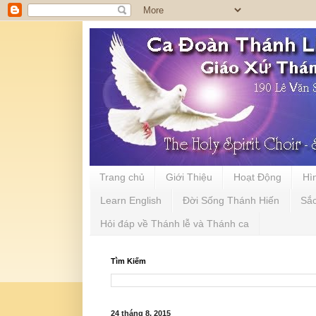
Trang chủ
Giới Thiệu
Hoạt Động
Hì
Learn English
Đời Sống Thánh Hiến
Sắ
Hỏi đáp về Thánh lễ và Thánh ca
Tìm Kiếm
24 tháng 8, 2015