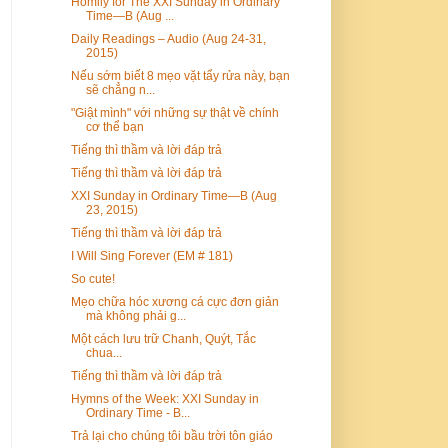
Homily for The XXI Sunday in Ordinary
Time—B (Aug ...
Daily Readings – Audio (Aug 24-31,
2015)
Nếu sớm biết 8 mẹo vặt tẩy rửa này, bạn
sẽ chẳng n...
"Giật mình" với những sự thật về chính
cơ thể bạn
Tiếng thì thầm và lời đáp trả
Tiếng thì thầm và lời đáp trả
XXI Sunday in Ordinary Time—B (Aug
23, 2015)
Tiếng thì thầm và lời đáp trả
I Will Sing Forever (EM # 181)
So cute!
Mẹo chữa hóc xương cá cực đơn giản
mà không phải g...
Một cách lưu trữ Chanh, Quýt, Tắc
chua...
Tiếng thì thầm và lời đáp trả
Hymns of the Week: XXI Sunday in
Ordinary Time - B...
Trả lại cho chúng tôi bầu trời tôn giáo