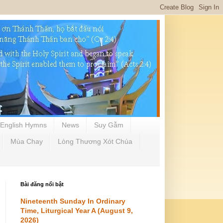
English Hymns
News
Suy Gẫm
Mùa Chay
Lòng Thương Xót Chúa
Bài đăng nổi bật
Nineteenth Sunday In Ordinary
Time, Liturgical Year A (August 9,
2026)