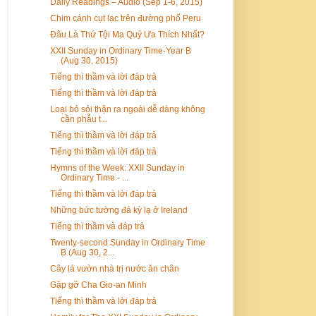
Daily Readings – Audio (Sep 1-6, 2015)
Chim cánh cụt lạc trên đường phố Peru
Đâu Là Thứ Tội Ma Quỷ Ưa Thích Nhất?
XXII Sunday in Ordinary Time-Year B
(Aug 30, 2015)
Tiếng thì thầm và lời đáp trả
Tiếng thì thầm và lời đáp trả
Loại bỏ sỏi thận ra ngoài dễ dàng không
cần phẫu t...
Tiếng thì thầm và lời đáp trả
Tiếng thì thầm và lời đáp trả
Hymns of the Week: XXII Sunday in
Ordinary Time - ...
Tiếng thì thầm và lời đáp trả
Những bức tường đá kỳ lạ ở Ireland
Tiếng thì thầm và đáp trả
Twenty-second Sunday in Ordinary Time
B (Aug 30, 2...
Cây lá vườn nhà trị nước ăn chân
Gặp gỡ Cha Gio-an Minh
Tiếng thì thầm và lời đáp trả