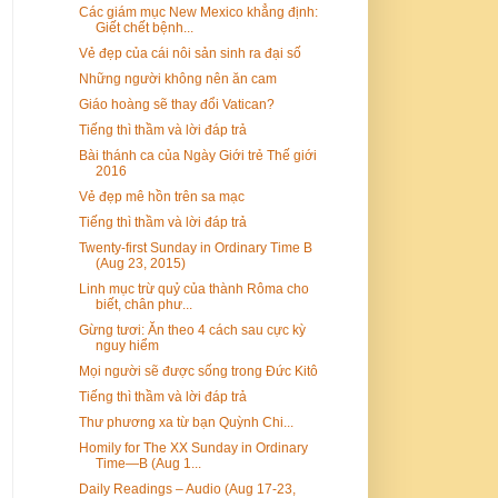
Các giám mục New Mexico khẳng định:
Giết chết bệnh...
Vẻ đẹp của cái nôi sản sinh ra đại số
Những người không nên ăn cam
Giáo hoàng sẽ thay đổi Vatican?
Tiếng thì thầm và lời đáp trả
Bài thánh ca của Ngày Giới trẻ Thế giới
2016
Vẻ đẹp mê hồn trên sa mạc
Tiếng thì thầm và lời đáp trả
Twenty-first Sunday in Ordinary Time B
(Aug 23, 2015)
Linh mục trừ quỷ của thành Rôma cho
biết, chân phư...
Gừng tươi: Ăn theo 4 cách sau cực kỳ
nguy hiểm
Mọi người sẽ được sống trong Ðức Kitô
Tiếng thì thầm và lời đáp trả
Thư phương xa từ bạn Quỳnh Chi...
Homily for The XX Sunday in Ordinary
Time—B (Aug 1...
Daily Readings – Audio (Aug 17-23,