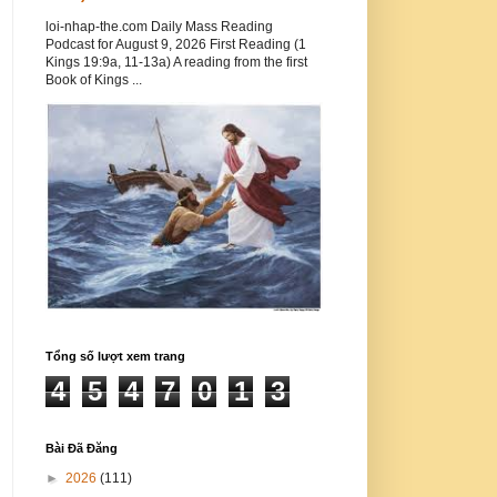
loi-nhap-the.com Daily Mass Reading
Podcast for August 9, 2026 First Reading (1
Kings 19:9a, 11-13a) A reading from the first
Book of Kings ...
Tổng số lượt xem trang
4
5
4
7
0
1
3
Bài Đã Đăng
►
2026
(111)