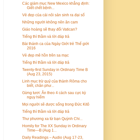
Các giám mục New Mexico khẳng định:
Giết chết bệnh...
Vẻ đẹp của cái nôi sản sinh ra đại số
Những người không nên ăn cam
Giáo hoàng sẽ thay đổi Vatican?
Tiếng thì thầm và lời đáp trả
Bài thánh ca của Ngày Giới trẻ Thế giới
2016
Vẻ đẹp mê hồn trên sa mạc
Tiếng thì thầm và lời đáp trả
Twenty-first Sunday in Ordinary Time B
(Aug 23, 2015)
Linh mục trừ quỷ của thành Rôma cho
biết, chân phư...
Gừng tươi: Ăn theo 4 cách sau cực kỳ
nguy hiểm
Mọi người sẽ được sống trong Ðức Kitô
Tiếng thì thầm và lời đáp trả
Thư phương xa từ bạn Quỳnh Chi...
Homily for The XX Sunday in Ordinary
Time—B (Aug 1...
Daily Readings – Audio (Aug 17-23,