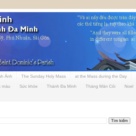
nh Ảnh
The Sunday Holy Mass
at the Mass during the Day
c màu
Sức khỏe
Thánh Đa Minh
Tháng Mân Côi
Noel