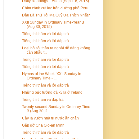
Daily Readings – Audio (Sep 1-6, 2015)
Chim cánh cụt lạc trên đường phố Peru
Đâu Là Thứ Tội Ma Quỷ Ưa Thích Nhất?
XXII Sunday in Ordinary Time-Year B
(Aug 30, 2015)
Tiếng thì thầm và lời đáp trả
Tiếng thì thầm và lời đáp trả
Loại bỏ sỏi thận ra ngoài dễ dàng không
cần phẫu t...
Tiếng thì thầm và lời đáp trả
Tiếng thì thầm và lời đáp trả
Hymns of the Week: XXII Sunday in
Ordinary Time - ...
Tiếng thì thầm và lời đáp trả
Những bức tường đá kỳ lạ ở Ireland
Tiếng thì thầm và đáp trả
Twenty-second Sunday in Ordinary Time
B (Aug 30, 2...
Cây lá vườn nhà trị nước ăn chân
Gặp gỡ Cha Gio-an Minh
Tiếng thì thầm và lời đáp trả