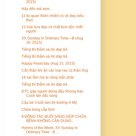
2015)
Hãy đến mà xem...
11 kỳ quan thiên nhiên có vẻ đẹp siêu
thực
12 loài hoa đẹp có chất kịch độc chết
người
XX Sunday in Ordinary Time—B (Aug
16, 2015)
Tiếng thì thầm và lời đáp trả
Tiếng thì thầm và lời đáp trả
Happy Feast day (Aug 15, 2015)
Cẩn thận khi ăn các loại rau có thân ống
16 sai lầm mà ai cũng mắc phải
Tiếng thì thầm và lời đáp trả
ĐTC gặp người đứng đầu Phong trào
Canh tân đặc sủng
​Cậu bé 3 tuổi làm thị trưởng ở Mỹ
Chữa bỏng cấp thời
8 ĐỘNG TÁC BUỔI SÁNG GIÚP CHỮA
BỆNH KHÔNG CẦN DÙNG...
Hymns of the Week: XX Sunday in
Ordinary Time - B ...