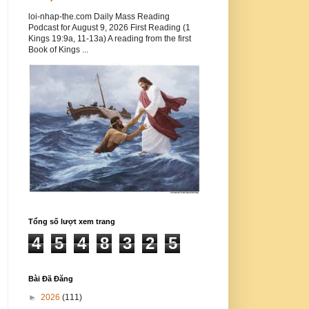
loi-nhap-the.com Daily Mass Reading
Podcast for August 9, 2026 First Reading (1
Kings 19:9a, 11-13a) A reading from the first
Book of Kings ...
Tổng số lượt xem trang
4
5
4
8
3
2
5
Bài Đã Đăng
►
2026
(111)