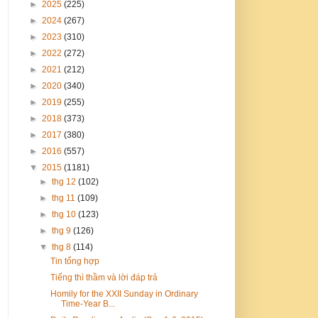
►
2025
(225)
►
2024
(267)
►
2023
(310)
►
2022
(272)
►
2021
(212)
►
2020
(340)
►
2019
(255)
►
2018
(373)
►
2017
(380)
►
2016
(557)
▼
2015
(1181)
►
thg 12
(102)
►
thg 11
(109)
►
thg 10
(123)
►
thg 9
(126)
▼
thg 8
(114)
Tin tổng hợp
Tiếng thì thầm và lời đáp trả
Homily for the XXII Sunday in Ordinary
Time-Year B...