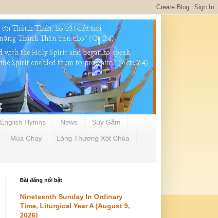
English Hymns
News
Suy Gẫm
Mùa Chay
Lòng Thương Xót Chúa
Bài đăng nổi bật
Nineteenth Sunday In Ordinary
Time, Liturgical Year A (August 9,
2026)