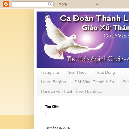
Trang chủ
Giới Thiệu
Hoạt Động
Hì
Learn English
Đời Sống Thánh Hiến
Sắ
Hỏi đáp về Thánh lễ và Thánh ca
Tìm Kiếm
10 tháng 8, 2015