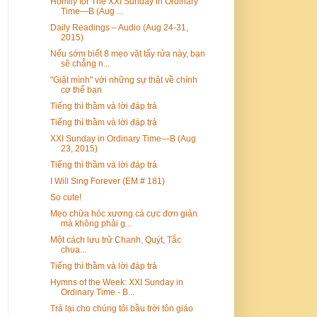
Homily for The XXI Sunday in Ordinary
Time—B (Aug ...
Daily Readings – Audio (Aug 24-31,
2015)
Nếu sớm biết 8 mẹo vặt tẩy rửa này, bạn
sẽ chẳng n...
"Giật mình" với những sự thật về chính
cơ thể bạn
Tiếng thì thầm và lời đáp trả
Tiếng thì thầm và lời đáp trả
XXI Sunday in Ordinary Time—B (Aug
23, 2015)
Tiếng thì thầm và lời đáp trả
I Will Sing Forever (EM # 181)
So cute!
Mẹo chữa hóc xương cá cực đơn giản
mà không phải g...
Một cách lưu trữ Chanh, Quýt, Tắc
chua...
Tiếng thì thầm và lời đáp trả
Hymns of the Week: XXI Sunday in
Ordinary Time - B...
Trả lại cho chúng tôi bầu trời tôn giáo