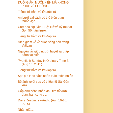
ĐUỔI GIÁN, MUỖI, KIẾN MÀ KHÔNG
PHẢI GIẾT CHÚNG
Tiếng thì thầm và lời đáp trả
Ăn bưởi sai cách có thể biến thành
thuốc độc
Chợ hoa Nguyễn Huệ: Trở về ký ức Sài
Gòn 50 năm trước
Tiếng thì thầm và lời đáp trả
Niên giám kể về cuộc sống bên trong
Vatican
Nguyên tắc giúp người huyết áp thấp
tránh tai biến
Twentieth Sunday in Ordinary Time B
(Aug 16, 2015)
Tiếng thì thầm và lời đáp trả
Sạc pin theo cách hoàn toàn thiên nhiên
Bộ ảnh tuyệt đẹp về thiếu nữ Sài Gòn
xưa
Cấp cứu bệnh nhân đau tim rất đơn
giản, bạn cũng c...
Daily Readings – Audio (Aug 10-16,
2015)
Nhận giải...