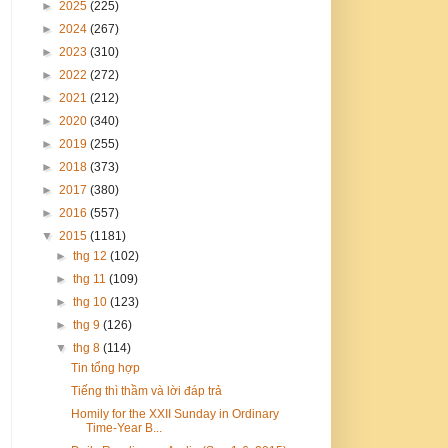
►
2025
(225)
►
2024
(267)
►
2023
(310)
►
2022
(272)
►
2021
(212)
►
2020
(340)
►
2019
(255)
►
2018
(373)
►
2017
(380)
►
2016
(557)
▼
2015
(1181)
►
thg 12
(102)
►
thg 11
(109)
►
thg 10
(123)
►
thg 9
(126)
▼
thg 8
(114)
Tin tổng hợp
Tiếng thì thầm và lời đáp trả
Homily for the XXII Sunday in Ordinary
Time-Year B...