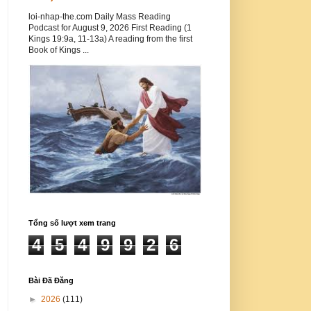
loi-nhap-the.com Daily Mass Reading
Podcast for August 9, 2026 First Reading (1
Kings 19:9a, 11-13a) A reading from the first
Book of Kings ...
Tổng số lượt xem trang
4
5
4
9
9
2
6
Bài Đã Đăng
►
2026
(111)