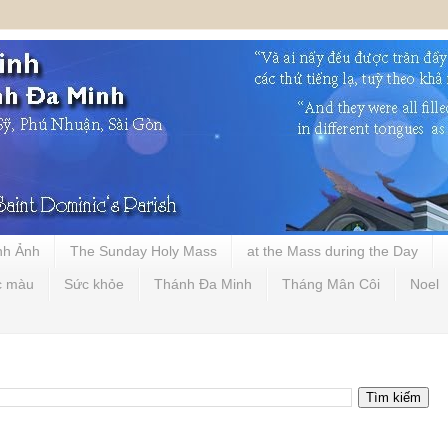
nh Ảnh
The Sunday Holy Mass
at the Mass during the Day
c màu
Sức khỏe
Thánh Đa Minh
Tháng Mân Côi
Noel