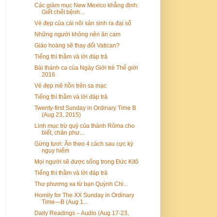
Các giám mục New Mexico khẳng định:
Giết chết bệnh...
Vẻ đẹp của cái nôi sản sinh ra đại số
Những người không nên ăn cam
Giáo hoàng sẽ thay đổi Vatican?
Tiếng thì thầm và lời đáp trả
Bài thánh ca của Ngày Giới trẻ Thế giới
2016
Vẻ đẹp mê hồn trên sa mạc
Tiếng thì thầm và lời đáp trả
Twenty-first Sunday in Ordinary Time B
(Aug 23, 2015)
Linh mục trừ quỷ của thành Rôma cho
biết, chân phư...
Gừng tươi: Ăn theo 4 cách sau cực kỳ
nguy hiểm
Mọi người sẽ được sống trong Ðức Kitô
Tiếng thì thầm và lời đáp trả
Thư phương xa từ bạn Quỳnh Chi...
Homily for The XX Sunday in Ordinary
Time—B (Aug 1...
Daily Readings – Audio (Aug 17-23,