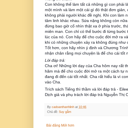
Con không thể làm tất cả những gì con phải là
một mình và làm một cái gì đó thật đơn giản, 
không phải người khác đề nghị. Khi con làm n
tâm linh khác nhau. Sứa nặng không còn nữa 
đừng bao gi
ờ cố nhìn thật xa ở phía trước, 
miên man. Con chỉ có thể bước đi từng bước 
lúc của nó. Con hãy để cho cuộc đời mở ra 
khi có những chuyện xảy ra không đúng như co
Tốt hơn, con hãy nhìn ý định và Chương Trìn
nhận chân rằng mọi chuyện là để cho cái tốt 
Lời đáp trả:
Cha ơi! Những lời dạy của Cha hôm nay rất t
hãm mà để cho cuộc đời mở ra một cách tự n
đang đi đến cái tốt nhất. Cha rất hiểu là vì 
vào Cha.
Trích sách Tiếng thì thầm và lời đáp trả - Eil
Dịch giả và phụ trách lời đáp trả Nguyễn Thị
By
cadoanthanhlinh
at
10:46
Chủ đề:
Suy gẫm
Bài đăng Mới hơn