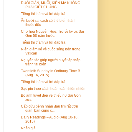
ĐUỔI GIÁN, MUỖI, KIẾN MÀ KHÔNG
PHẢI GIẾT CHÚNG
Tiếng thì thầm và lời đáp trả
Ăn bưởi sai cách có thể biến thành
thuốc độc
Chợ hoa Nguyễn Huệ: Trở về ký ức Sài
Gòn 50 năm trước
Tiếng thì thầm và lời đáp trả
Niên giám kể về cuộc sống bên trong
Vatican
Nguyên tắc giúp người huyết áp thấp
tránh tai biến
Twentieth Sunday in Ordinary Time B
(Aug 16, 2015)
Tiếng thì thầm và lời đáp trả
Sạc pin theo cách hoàn toàn thiên nhiên
Bộ ảnh tuyệt đẹp về thiếu nữ Sài Gòn
xưa
Cấp cứu bệnh nhân đau tim rất đơn
giản, bạn cũng c...
Daily Readings – Audio (Aug 10-16,
2015)
Nhận giải...