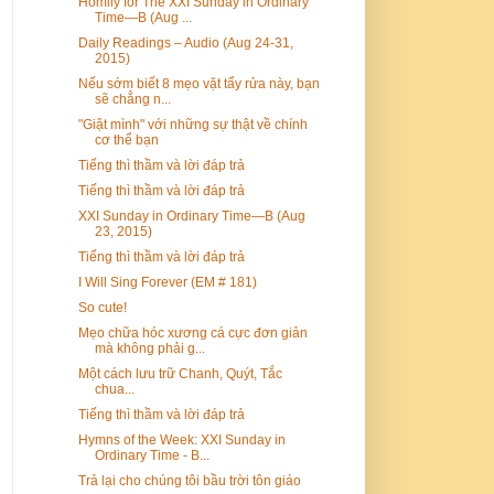
Homily for The XXI Sunday in Ordinary
Time—B (Aug ...
Daily Readings – Audio (Aug 24-31,
2015)
Nếu sớm biết 8 mẹo vặt tẩy rửa này, bạn
sẽ chẳng n...
"Giật mình" với những sự thật về chính
cơ thể bạn
Tiếng thì thầm và lời đáp trả
Tiếng thì thầm và lời đáp trả
XXI Sunday in Ordinary Time—B (Aug
23, 2015)
Tiếng thì thầm và lời đáp trả
I Will Sing Forever (EM # 181)
So cute!
Mẹo chữa hóc xương cá cực đơn giản
mà không phải g...
Một cách lưu trữ Chanh, Quýt, Tắc
chua...
Tiếng thì thầm và lời đáp trả
Hymns of the Week: XXI Sunday in
Ordinary Time - B...
Trả lại cho chúng tôi bầu trời tôn giáo