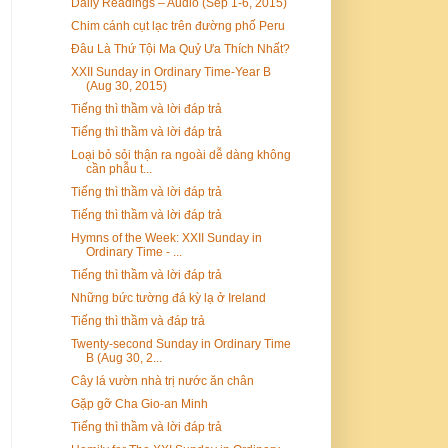
Daily Readings – Audio (Sep 1-6, 2015)
Chim cánh cụt lạc trên đường phố Peru
Đâu Là Thứ Tội Ma Quỷ Ưa Thích Nhất?
XXII Sunday in Ordinary Time-Year B
(Aug 30, 2015)
Tiếng thì thầm và lời đáp trả
Tiếng thì thầm và lời đáp trả
Loại bỏ sỏi thận ra ngoài dễ dàng không
cần phẫu t...
Tiếng thì thầm và lời đáp trả
Tiếng thì thầm và lời đáp trả
Hymns of the Week: XXII Sunday in
Ordinary Time - ...
Tiếng thì thầm và lời đáp trả
Những bức tường đá kỳ lạ ở Ireland
Tiếng thì thầm và đáp trả
Twenty-second Sunday in Ordinary Time
B (Aug 30, 2...
Cây lá vườn nhà trị nước ăn chân
Gặp gỡ Cha Gio-an Minh
Tiếng thì thầm và lời đáp trả