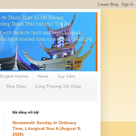
English Hymns
News
Suy Gẫm
Mùa Chay
Lòng Thương Xót Chúa
Bài đăng nổi bật
Nineteenth Sunday In Ordinary
Time, Liturgical Year A (August 9,
2026)