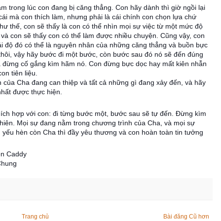
m trong lúc con đang bị căng thẳng. Con hãy dành thì giờ ngồi lại
cái mà con thích làm, nhưng phải là cái chính con chọn lựa chứ
hư thế, con sẽ thấy là con có thể nhìn mọi sự việc từ một mức độ
và con sẽ thấy con có thể làm được nhiều chuyện. Cũng vậy, con
thái độ đó có thể là nguyên nhân của những căng thẳng và buồn bực
thôi, vậy hãy bước đi một bước, còn bước sau đó nó sẽ đến đúng
và đừng cố gắng kìm hãm nó. Con đừng bực dọc hay mất kiên nhẫn
n tiên liệu.
h của Cha đang can thiệp và tất cả những gì đang xảy đến, và hãy
nhất được thực hiện.
hích hợp với con: đi từng bước một, bước sau sẽ tự đến. Đừng kìm
hiên. Mọi sự đang nằm trong chương trình của Cha, và mọi sự
con yếu hèn còn Cha thì đầy yêu thương và con hoàn toàn tin tưởng
een Caddy
 Chung
Trang chủ
Bài đăng Cũ hơn