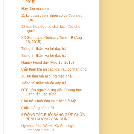
2015)
Hãy đến mà xem...
11 kỳ quan thiên nhiên có vẻ đẹp siêu
thực
12 loài hoa đẹp có chất kịch độc chết
người
XX Sunday in Ordinary Time—B (Aug
16, 2015)
Tiếng thì thầm và lời đáp trả
Tiếng thì thầm và lời đáp trả
Happy Feast day (Aug 15, 2015)
Cẩn thận khi ăn các loại rau có thân ống
16 sai lầm mà ai cũng mắc phải
Tiếng thì thầm và lời đáp trả
ĐTC gặp người đứng đầu Phong trào
Canh tân đặc sủng
​Cậu bé 3 tuổi làm thị trưởng ở Mỹ
Chữa bỏng cấp thời
8 ĐỘNG TÁC BUỔI SÁNG GIÚP CHỮA
BỆNH KHÔNG CẦN DÙNG...
Hymns of the Week: XX Sunday in
Ordinary Time - B ...