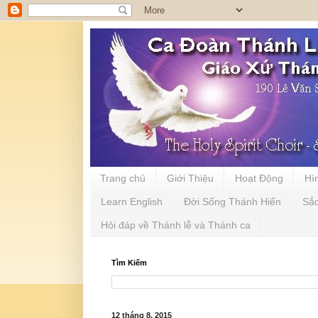
Trang chủ
Giới Thiệu
Hoạt Động
Hì
Learn English
Đời Sống Thánh Hiến
Sắ
Hỏi đáp về Thánh lễ và Thánh ca
Tìm Kiếm
12 tháng 8, 2015