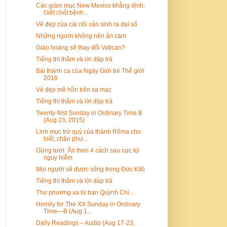
Các giám mục New Mexico khẳng định:
Giết chết bệnh...
Vẻ đẹp của cái nôi sản sinh ra đại số
Những người không nên ăn cam
Giáo hoàng sẽ thay đổi Vatican?
Tiếng thì thầm và lời đáp trả
Bài thánh ca của Ngày Giới trẻ Thế giới
2016
Vẻ đẹp mê hồn trên sa mạc
Tiếng thì thầm và lời đáp trả
Twenty-first Sunday in Ordinary Time B
(Aug 23, 2015)
Linh mục trừ quỷ của thành Rôma cho
biết, chân phư...
Gừng tươi: Ăn theo 4 cách sau cực kỳ
nguy hiểm
Mọi người sẽ được sống trong Ðức Kitô
Tiếng thì thầm và lời đáp trả
Thư phương xa từ bạn Quỳnh Chi...
Homily for The XX Sunday in Ordinary
Time—B (Aug 1...
Daily Readings – Audio (Aug 17-23,