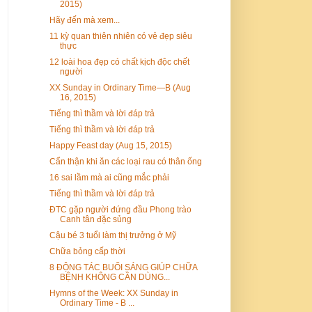
2015)
Hãy đến mà xem...
11 kỳ quan thiên nhiên có vẻ đẹp siêu
thực
12 loài hoa đẹp có chất kịch độc chết
người
XX Sunday in Ordinary Time—B (Aug
16, 2015)
Tiếng thì thầm và lời đáp trả
Tiếng thì thầm và lời đáp trả
Happy Feast day (Aug 15, 2015)
Cẩn thận khi ăn các loại rau có thân ống
16 sai lầm mà ai cũng mắc phải
Tiếng thì thầm và lời đáp trả
ĐTC gặp người đứng đầu Phong trào
Canh tân đặc sủng
​Cậu bé 3 tuổi làm thị trưởng ở Mỹ
Chữa bỏng cấp thời
8 ĐỘNG TÁC BUỔI SÁNG GIÚP CHỮA
BỆNH KHÔNG CẦN DÙNG...
Hymns of the Week: XX Sunday in
Ordinary Time - B ...