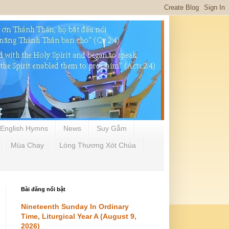
English Hymns
News
Suy Gẫm
Mùa Chay
Lòng Thương Xót Chúa
Bài đăng nổi bật
Nineteenth Sunday In Ordinary
Time, Liturgical Year A (August 9,
2026)