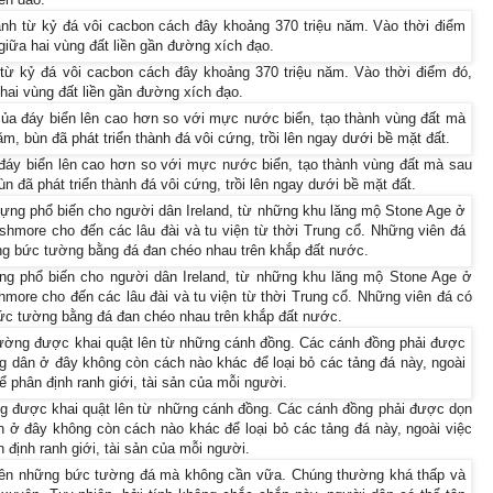
h từ kỷ đá vôi cacbon cách đây khoảng 370 triệu năm. Vào thời điểm đó,
hai vùng đất liền gần đường xích đạo.
đáy biển lên cao hơn so với mực nước biển, tạo thành vùng đất mà sau
bùn đã phát triển thành đá vôi cứng, trồi lên ngay dưới bề mặt đất.
ựng phổ biến cho người dân Ireland, từ những khu lăng mộ Stone Age ở
shmore cho đến các lâu đài và tu viện từ thời Trung cổ. Những viên đá có
bức tường bằng đá đan chéo nhau trên khắp đất nước.
 được khai quật lên từ những cánh đồng. Các cánh đồng phải được dọn
 ở đây không còn cách nào khác để loại bỏ các tảng đá này, ngoài việc
ịnh ranh giới, tài sản của mỗi người.