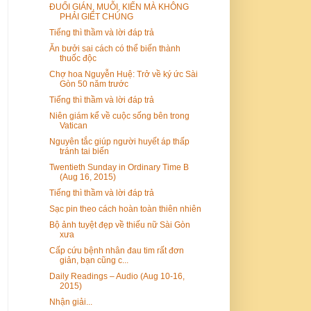
ĐUỔI GIÁN, MUỖI, KIẾN MÀ KHÔNG
PHẢI GIẾT CHÚNG
Tiếng thì thầm và lời đáp trả
Ăn bưởi sai cách có thể biến thành
thuốc độc
Chợ hoa Nguyễn Huệ: Trở về ký ức Sài
Gòn 50 năm trước
Tiếng thì thầm và lời đáp trả
Niên giám kể về cuộc sống bên trong
Vatican
Nguyên tắc giúp người huyết áp thấp
tránh tai biến
Twentieth Sunday in Ordinary Time B
(Aug 16, 2015)
Tiếng thì thầm và lời đáp trả
Sạc pin theo cách hoàn toàn thiên nhiên
Bộ ảnh tuyệt đẹp về thiếu nữ Sài Gòn
xưa
Cấp cứu bệnh nhân đau tim rất đơn
giản, bạn cũng c...
Daily Readings – Audio (Aug 10-16,
2015)
Nhận giải...