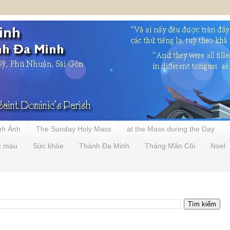
nh Ảnh
The Sunday Holy Mass
at the Mass during the Day
c màu
Sức khỏe
Thánh Đa Minh
Tháng Mân Côi
Noel