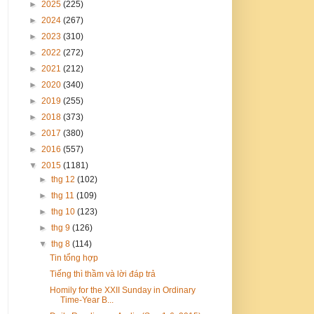
►
2025
(225)
►
2024
(267)
►
2023
(310)
►
2022
(272)
►
2021
(212)
►
2020
(340)
►
2019
(255)
►
2018
(373)
►
2017
(380)
►
2016
(557)
▼
2015
(1181)
►
thg 12
(102)
►
thg 11
(109)
►
thg 10
(123)
►
thg 9
(126)
▼
thg 8
(114)
Tin tổng hợp
Tiếng thì thầm và lời đáp trả
Homily for the XXII Sunday in Ordinary
Time-Year B...