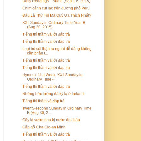
Daily Readings – Audio (Sep 1-6, 2015)
Chim cánh cụt lạc trên đường phố Peru
Đâu Là Thứ Tội Ma Quỷ Ưa Thích Nhất?
XXII Sunday in Ordinary Time-Year B
(Aug 30, 2015)
Tiếng thì thầm và lời đáp trả
Tiếng thì thầm và lời đáp trả
Loại bỏ sỏi thận ra ngoài dễ dàng không
cần phẫu t...
Tiếng thì thầm và lời đáp trả
Tiếng thì thầm và lời đáp trả
Hymns of the Week: XXII Sunday in
Ordinary Time - ...
Tiếng thì thầm và lời đáp trả
Những bức tường đá kỳ lạ ở Ireland
Tiếng thì thầm và đáp trả
Twenty-second Sunday in Ordinary Time
B (Aug 30, 2...
Cây lá vườn nhà trị nước ăn chân
Gặp gỡ Cha Gio-an Minh
Tiếng thì thầm và lời đáp trả