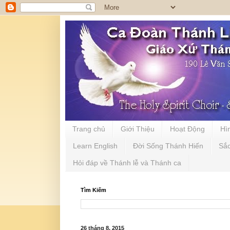
Trang chủ
Giới Thiệu
Hoạt Động
Hì
Learn English
Đời Sống Thánh Hiến
Sắ
Hỏi đáp về Thánh lễ và Thánh ca
Tìm Kiếm
26 tháng 8, 2015