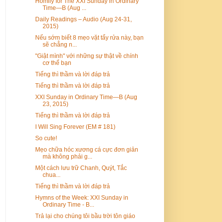
Homily for The XXI Sunday in Ordinary
Time—B (Aug ...
Daily Readings – Audio (Aug 24-31,
2015)
Nếu sớm biết 8 mẹo vặt tẩy rửa này, bạn
sẽ chẳng n...
"Giật mình" với những sự thật về chính
cơ thể bạn
Tiếng thì thầm và lời đáp trả
Tiếng thì thầm và lời đáp trả
XXI Sunday in Ordinary Time—B (Aug
23, 2015)
Tiếng thì thầm và lời đáp trả
I Will Sing Forever (EM # 181)
So cute!
Mẹo chữa hóc xương cá cực đơn giản
mà không phải g...
Một cách lưu trữ Chanh, Quýt, Tắc
chua...
Tiếng thì thầm và lời đáp trả
Hymns of the Week: XXI Sunday in
Ordinary Time - B...
Trả lại cho chúng tôi bầu trời tôn giáo