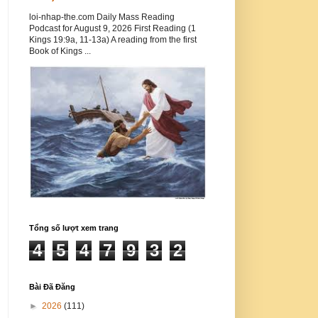
loi-nhap-the.com Daily Mass Reading
Podcast for August 9, 2026 First Reading (1
Kings 19:9a, 11-13a) A reading from the first
Book of Kings ...
Tổng số lượt xem trang
4
5
4
7
9
3
2
Bài Đã Đăng
►
2026
(111)