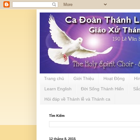
Trang chủ
Giới Thiệu
Hoạt Động
Hì
Learn English
Đời Sống Thánh Hiến
Sắ
Hỏi đáp về Thánh lễ và Thánh ca
Tìm Kiếm
12 tháng 8, 2015