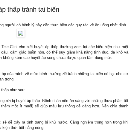
p thấp tránh tai biến
g người có bệnh lý này cần thực hiện các quy tắc về ăn uống nhất định.
ele-Clini cho biết huyết áp thấp thường đem lại các biểu hiện như mệt
ễ cáu, cảm giác buồn nôn, có thể suy giảm khả năng tình dục, da khô và
ểm không kém cao huyết áp song chưa được quan tâm đúng mức.
t áp của mình về mức bình thường để tránh những tai biến có hại cho cơ
an trọng.
 thấp như sau:
o người bị huyết áp thấp. Bệnh nhân nên ăn sáng với những thực phẩm tốt
 thêm một ít muối) sẽ giúp máu lưu thông dễ dàng hơn. Nên chia thành
 sẽ dễ xảy ra tình trạng bị khử nước. Càng nghiêm trọng hơn trong khi
 kiện thời tiết nắng nóng.