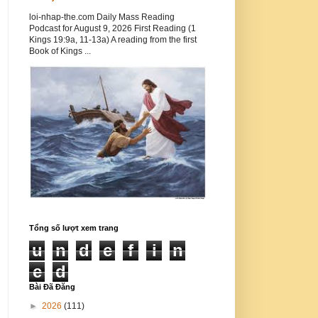
loi-nhap-the.com Daily Mass Reading
Podcast for August 9, 2026 First Reading (1
Kings 19:9a, 11-13a) A reading from the first
Book of Kings ...
Tổng số lượt xem trang
u
n
d
e
f
i
n
e
d
Bài Đã Đăng
►
2026
(111)