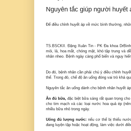
Nguyên tắc giúp người huyết á
Để điều chỉnh huyết áp về mức bình thường, nhữn
TS.BSCKII. Đặng Xuân Tin - PK Đa khoa DrBinh T
mỏi, lả, hoa mắt, chóng mặt, khó tập trung và d
nhăn nheo. Bệnh ngày càng phổ biến và nguy hi
Do đó, bệnh nhân cần phải chú ý điều chỉnh huyế
thể. Trong đó, chế độ ăn uống đóng vai trò khá qu
Nguyên tắc ăn uống dành cho bệnh nhân huyết áp
Ăn đủ bữa,
đặc biệt bữa sáng rất quan trọng ch
cho tim mạch và các loại nước hoa quả ép (nên
nhiều bữa nhỏ trong ngày.
Uống đủ lượng nước:
nếu cơ thể bị thiếu nước
đang luyện tập hoặc hoạt động, làm việc dưới điều