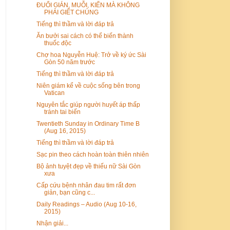
ĐUỔI GIÁN, MUỖI, KIẾN MÀ KHÔNG
PHẢI GIẾT CHÚNG
Tiếng thì thầm và lời đáp trả
Ăn bưởi sai cách có thể biến thành
thuốc độc
Chợ hoa Nguyễn Huệ: Trở về ký ức Sài
Gòn 50 năm trước
Tiếng thì thầm và lời đáp trả
Niên giám kể về cuộc sống bên trong
Vatican
Nguyên tắc giúp người huyết áp thấp
tránh tai biến
Twentieth Sunday in Ordinary Time B
(Aug 16, 2015)
Tiếng thì thầm và lời đáp trả
Sạc pin theo cách hoàn toàn thiên nhiên
Bộ ảnh tuyệt đẹp về thiếu nữ Sài Gòn
xưa
Cấp cứu bệnh nhân đau tim rất đơn
giản, bạn cũng c...
Daily Readings – Audio (Aug 10-16,
2015)
Nhận giải...