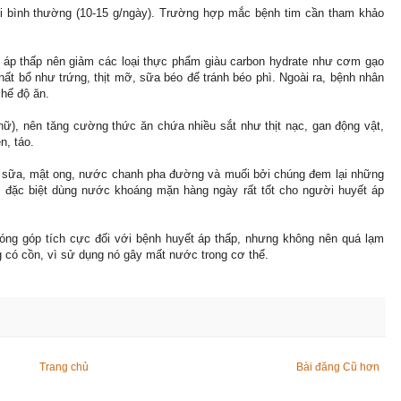
bình thường (10-15 g/ngày). Trường hợp mắc bệnh tim cần tham khảo
 áp thấp nên giảm các loại thực phẩm giàu carbon hydrate như cơm gạo
ất bổ như trứng, thịt mỡ, sữa béo để tránh béo phì. Ngoài ra, bệnh nhân
chế độ ăn.
nữ), nên tăng cường thức ăn chứa nhiều sắt như thịt nạc, gan động vật,
n, táo.
 sữa, mật ong, nước chanh pha đường và muối bởi chúng đem lại những
p, đặc biệt dùng nước khoáng mặn hàng ngày rất tốt cho người huyết áp
óng góp tích cực đối với bệnh huyết áp thấp, nhưng không nên quá lạm
 có cồn, vì sử dụng nó gây mất nước trong cơ thể.
Trang chủ
Bài đăng Cũ hơn