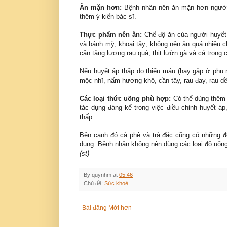
Ăn mặn hơn:
Bệnh nhân nên ăn mặn hơn người 
thêm ý kiến bác sĩ.
Thực phẩm nên ăn:
Chế độ ăn của người huyết
và bánh mỳ, khoai tây; không nên ăn quá nhiều ch
cần tăng lượng rau quả, thịt lườn gà và cá trong 
Nếu huyết áp thấp do thiếu máu (hay gặp ở phụ 
mộc nhĩ, nấm hương khô, cần tây, rau đay, rau dề
Các loại thức uống phù hợp:
Có thể dùng thêm
tác dụng đáng kể trong việc điều chỉnh huyết á
thấp.
Bên cạnh đó cà phê và trà đặc cũng có những đ
dụng. Bệnh nhân không nên dùng các loại đồ uống
(st)
By
quynhm
at
05:46
Chủ đề:
Sức khoẻ
Bài đăng Mới hơn