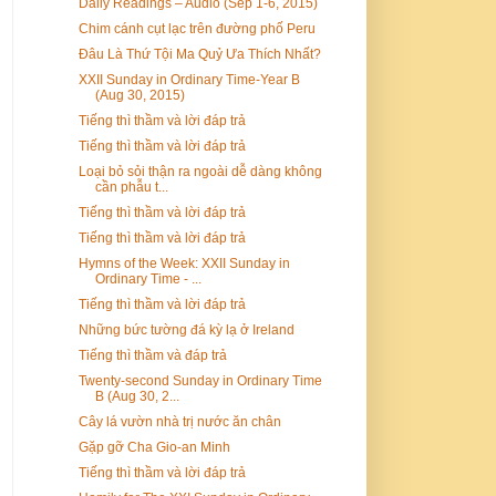
Daily Readings – Audio (Sep 1-6, 2015)
Chim cánh cụt lạc trên đường phố Peru
Đâu Là Thứ Tội Ma Quỷ Ưa Thích Nhất?
XXII Sunday in Ordinary Time-Year B
(Aug 30, 2015)
Tiếng thì thầm và lời đáp trả
Tiếng thì thầm và lời đáp trả
Loại bỏ sỏi thận ra ngoài dễ dàng không
cần phẫu t...
Tiếng thì thầm và lời đáp trả
Tiếng thì thầm và lời đáp trả
Hymns of the Week: XXII Sunday in
Ordinary Time - ...
Tiếng thì thầm và lời đáp trả
Những bức tường đá kỳ lạ ở Ireland
Tiếng thì thầm và đáp trả
Twenty-second Sunday in Ordinary Time
B (Aug 30, 2...
Cây lá vườn nhà trị nước ăn chân
Gặp gỡ Cha Gio-an Minh
Tiếng thì thầm và lời đáp trả