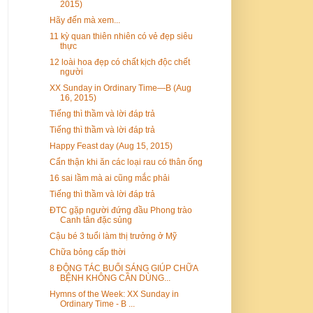
2015)
Hãy đến mà xem...
11 kỳ quan thiên nhiên có vẻ đẹp siêu
thực
12 loài hoa đẹp có chất kịch độc chết
người
XX Sunday in Ordinary Time—B (Aug
16, 2015)
Tiếng thì thầm và lời đáp trả
Tiếng thì thầm và lời đáp trả
Happy Feast day (Aug 15, 2015)
Cẩn thận khi ăn các loại rau có thân ống
16 sai lầm mà ai cũng mắc phải
Tiếng thì thầm và lời đáp trả
ĐTC gặp người đứng đầu Phong trào
Canh tân đặc sủng
​Cậu bé 3 tuổi làm thị trưởng ở Mỹ
Chữa bỏng cấp thời
8 ĐỘNG TÁC BUỔI SÁNG GIÚP CHỮA
BỆNH KHÔNG CẦN DÙNG...
Hymns of the Week: XX Sunday in
Ordinary Time - B ...