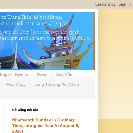
English Hymns
News
Suy Gẫm
Mùa Chay
Lòng Thương Xót Chúa
Bài đăng nổi bật
Nineteenth Sunday In Ordinary
Time, Liturgical Year A (August 9,
2026)