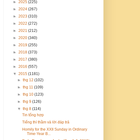
►
2025
(225)
►
2024
(267)
►
2023
(310)
►
2022
(272)
►
2021
(212)
►
2020
(340)
►
2019
(255)
►
2018
(373)
►
2017
(380)
►
2016
(557)
▼
2015
(1181)
►
thg 12
(102)
►
thg 11
(109)
►
thg 10
(123)
►
thg 9
(126)
▼
thg 8
(114)
Tin tổng hợp
Tiếng thì thầm và lời đáp trả
Homily for the XXII Sunday in Ordinary
Time-Year B...