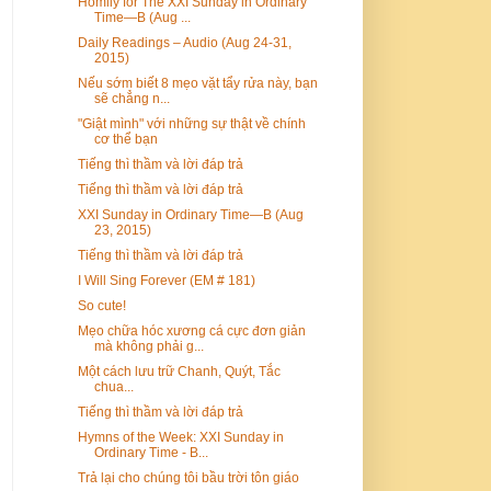
Homily for The XXI Sunday in Ordinary
Time—B (Aug ...
Daily Readings – Audio (Aug 24-31,
2015)
Nếu sớm biết 8 mẹo vặt tẩy rửa này, bạn
sẽ chẳng n...
"Giật mình" với những sự thật về chính
cơ thể bạn
Tiếng thì thầm và lời đáp trả
Tiếng thì thầm và lời đáp trả
XXI Sunday in Ordinary Time—B (Aug
23, 2015)
Tiếng thì thầm và lời đáp trả
I Will Sing Forever (EM # 181)
So cute!
Mẹo chữa hóc xương cá cực đơn giản
mà không phải g...
Một cách lưu trữ Chanh, Quýt, Tắc
chua...
Tiếng thì thầm và lời đáp trả
Hymns of the Week: XXI Sunday in
Ordinary Time - B...
Trả lại cho chúng tôi bầu trời tôn giáo