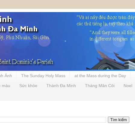
nh Ảnh
The Sunday Holy Mass
at the Mass during the Day
c màu
Sức khỏe
Thánh Đa Minh
Tháng Mân Côi
Noel