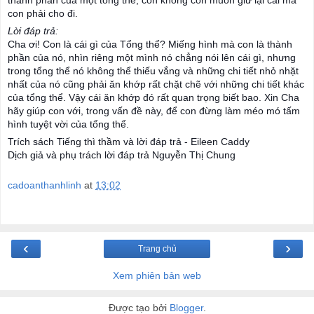
thành phần của một tổng thể, con không còn muốn giữ lại cái mà
con phải cho đi.
Lời đáp trả:
Cha ơi! Con là cái gì của Tổng thể? Miếng hình mà con là thành
phần của nó, nhìn riêng một mình nó chẳng nói lên cái gì, nhưng
trong tổng thể nó không thể thiếu vắng và những chi tiết nhỏ nhặt
nhất của nó cũng phải ăn khớp rất chặt chẽ với những chi tiết khác
của tổng thể. Vậy cái ăn khớp đó rất quan trọng biết bao. Xin Cha
hãy giúp con với, trong vấn đề này, để con đừng làm méo mó tấm
hình tuyệt vời của tổng thể.
Trích sách Tiếng thì thầm và lời đáp trả - Eileen Caddy
Dịch giả và phụ trách lời đáp trả Nguyễn Thị Chung
cadoanthanhlinh
at
13:02
‹
›
Trang chủ
Xem phiên bản web
Được tạo bởi
Blogger
.