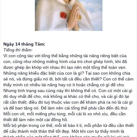
Ngày 14 tháng Tám:
Tiếng thì thầm:
Vì con cộng tác với tổng thể bằng những tài năng riêng biệt của
con, cũng như những miếng hình của trò chơi ghép hình, khi đã
được ghép ăn khớp với nhau thì tạo nên một tổng thể toàn vẹn.
Những năng khiếu đặc biệt của con là gì? Tại sao con không chia
sẻ nó, và đừng giấu nó đi, bởi tất cả đều cần thiết? Con có thể cảm
thấy mình có nhiều tài năng hay có ít hoặc chẳng có gì để cho.
Nhưng tình trạng sau cùng này thì không thể có. Con có một cái
gì
đó duy nhất để cho, mà không ai khác có thể cho, và cái gì đó lại
rất cần thiết; điều đó tuỳ thuộc vào con để khám phá ra nó là cái gì
và để ban tặng nó. Để làm nên cái tổng thể phải cần đến đủ thứ.
Mỗi con vít, mỗi miếng phụ tùng, mỗi cái lò xo nhỏ xíu, đều cần
thiết để làm nên một cái đồng hồ.
Mỗi bộ phận trong cơ thể, mỗi tế bào li ti, mỗi phần tử đều cần thiết
để cấu thành một thân thể tốt đẹp. Một khi con tự thấy mình là