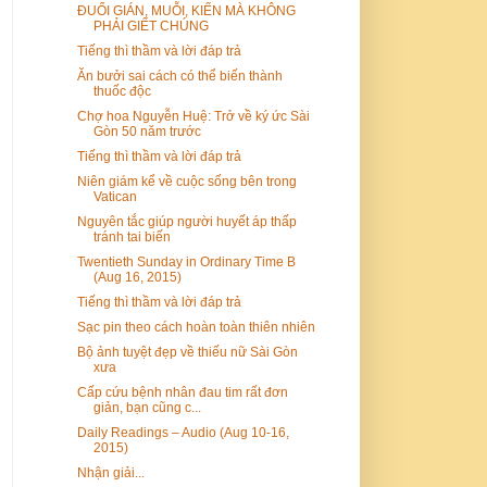
ĐUỔI GIÁN, MUỖI, KIẾN MÀ KHÔNG
PHẢI GIẾT CHÚNG
Tiếng thì thầm và lời đáp trả
Ăn bưởi sai cách có thể biến thành
thuốc độc
Chợ hoa Nguyễn Huệ: Trở về ký ức Sài
Gòn 50 năm trước
Tiếng thì thầm và lời đáp trả
Niên giám kể về cuộc sống bên trong
Vatican
Nguyên tắc giúp người huyết áp thấp
tránh tai biến
Twentieth Sunday in Ordinary Time B
(Aug 16, 2015)
Tiếng thì thầm và lời đáp trả
Sạc pin theo cách hoàn toàn thiên nhiên
Bộ ảnh tuyệt đẹp về thiếu nữ Sài Gòn
xưa
Cấp cứu bệnh nhân đau tim rất đơn
giản, bạn cũng c...
Daily Readings – Audio (Aug 10-16,
2015)
Nhận giải...