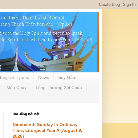
English Hymns
News
Suy Gẫm
Mùa Chay
Lòng Thương Xót Chúa
Bài đăng nổi bật
Nineteenth Sunday In Ordinary
Time, Liturgical Year A (August 9,
2026)