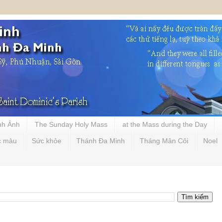
nh Ảnh
The Sunday Holy Mass
at the Mass during the Day
c màu
Sức khỏe
Thánh Đa Minh
Tháng Mân Côi
Noel