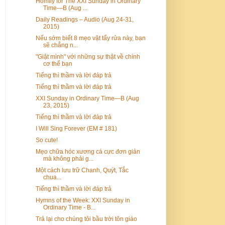
Homily for The XXI Sunday in Ordinary
Time—B (Aug ...
Daily Readings – Audio (Aug 24-31,
2015)
Nếu sớm biết 8 mẹo vặt tẩy rửa này, bạn
sẽ chẳng n...
"Giật mình" với những sự thật về chính
cơ thể bạn
Tiếng thì thầm và lời đáp trả
Tiếng thì thầm và lời đáp trả
XXI Sunday in Ordinary Time—B (Aug
23, 2015)
Tiếng thì thầm và lời đáp trả
I Will Sing Forever (EM # 181)
So cute!
Mẹo chữa hóc xương cá cực đơn giản
mà không phải g...
Một cách lưu trữ Chanh, Quýt, Tắc
chua...
Tiếng thì thầm và lời đáp trả
Hymns of the Week: XXI Sunday in
Ordinary Time - B...
Trả lại cho chúng tôi bầu trời tôn giáo