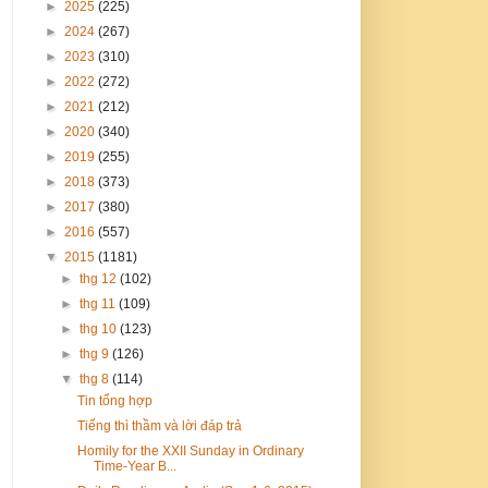
►
2025
(225)
►
2024
(267)
►
2023
(310)
►
2022
(272)
►
2021
(212)
►
2020
(340)
►
2019
(255)
►
2018
(373)
►
2017
(380)
►
2016
(557)
▼
2015
(1181)
►
thg 12
(102)
►
thg 11
(109)
►
thg 10
(123)
►
thg 9
(126)
▼
thg 8
(114)
Tin tổng hợp
Tiếng thì thầm và lời đáp trả
Homily for the XXII Sunday in Ordinary
Time-Year B...