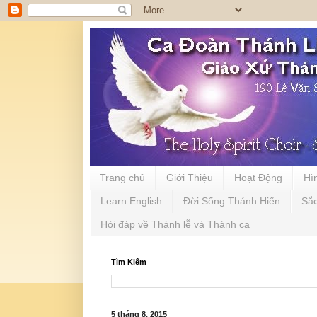
Trang chủ
Giới Thiệu
Hoạt Động
Hì
Learn English
Đời Sống Thánh Hiến
Sắ
Hỏi đáp về Thánh lễ và Thánh ca
Tìm Kiếm
5 tháng 8, 2015