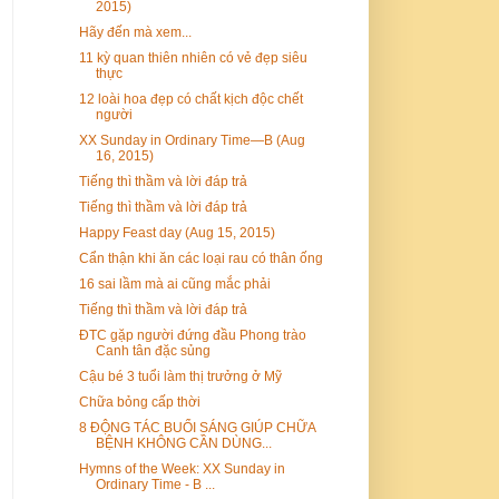
2015)
Hãy đến mà xem...
11 kỳ quan thiên nhiên có vẻ đẹp siêu
thực
12 loài hoa đẹp có chất kịch độc chết
người
XX Sunday in Ordinary Time—B (Aug
16, 2015)
Tiếng thì thầm và lời đáp trả
Tiếng thì thầm và lời đáp trả
Happy Feast day (Aug 15, 2015)
Cẩn thận khi ăn các loại rau có thân ống
16 sai lầm mà ai cũng mắc phải
Tiếng thì thầm và lời đáp trả
ĐTC gặp người đứng đầu Phong trào
Canh tân đặc sủng
​Cậu bé 3 tuổi làm thị trưởng ở Mỹ
Chữa bỏng cấp thời
8 ĐỘNG TÁC BUỔI SÁNG GIÚP CHỮA
BỆNH KHÔNG CẦN DÙNG...
Hymns of the Week: XX Sunday in
Ordinary Time - B ...