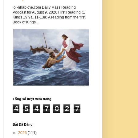
loi-nhap-the.com Daily Mass Reading
Podcast for August 9, 2026 First Reading (1
Kings 19:9a, 11-13a) A reading from the first
Book of Kings ...
Tổng số lượt xem trang
4
5
4
7
0
2
7
Bài Đã Đăng
►
2026
(111)