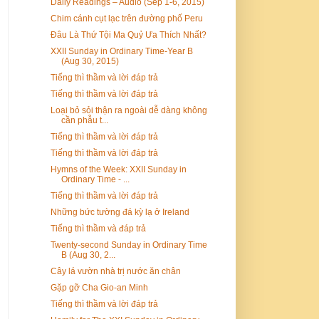
Daily Readings – Audio (Sep 1-6, 2015)
Chim cánh cụt lạc trên đường phố Peru
Đâu Là Thứ Tội Ma Quỷ Ưa Thích Nhất?
XXII Sunday in Ordinary Time-Year B
(Aug 30, 2015)
Tiếng thì thầm và lời đáp trả
Tiếng thì thầm và lời đáp trả
Loại bỏ sỏi thận ra ngoài dễ dàng không
cần phẫu t...
Tiếng thì thầm và lời đáp trả
Tiếng thì thầm và lời đáp trả
Hymns of the Week: XXII Sunday in
Ordinary Time - ...
Tiếng thì thầm và lời đáp trả
Những bức tường đá kỳ lạ ở Ireland
Tiếng thì thầm và đáp trả
Twenty-second Sunday in Ordinary Time
B (Aug 30, 2...
Cây lá vườn nhà trị nước ăn chân
Gặp gỡ Cha Gio-an Minh
Tiếng thì thầm và lời đáp trả