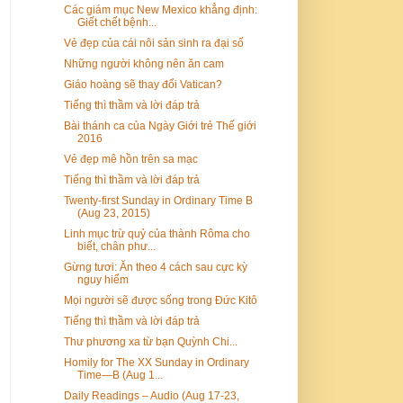
Các giám mục New Mexico khẳng định:
Giết chết bệnh...
Vẻ đẹp của cái nôi sản sinh ra đại số
Những người không nên ăn cam
Giáo hoàng sẽ thay đổi Vatican?
Tiếng thì thầm và lời đáp trả
Bài thánh ca của Ngày Giới trẻ Thế giới
2016
Vẻ đẹp mê hồn trên sa mạc
Tiếng thì thầm và lời đáp trả
Twenty-first Sunday in Ordinary Time B
(Aug 23, 2015)
Linh mục trừ quỷ của thành Rôma cho
biết, chân phư...
Gừng tươi: Ăn theo 4 cách sau cực kỳ
nguy hiểm
Mọi người sẽ được sống trong Ðức Kitô
Tiếng thì thầm và lời đáp trả
Thư phương xa từ bạn Quỳnh Chi...
Homily for The XX Sunday in Ordinary
Time—B (Aug 1...
Daily Readings – Audio (Aug 17-23,