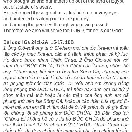
who brought us and our fathers up out of the land of Egypt,
out of a state of slavery.
He performed those great miracles before our very eyes
and protected us along our entire journey
and among the peoples through whom we passed.
Therefore we also will serve the LORD, for he is our God.”
Bài đọc I Gs 24:1-2A, 15-17, 18B
1 Ông Giô-suê quy tụ ở Si-khem mọi chi tộc Ít-ra-en và triệu
tập các kỳ mục Ít-ra-en, các thủ lãnh, thẩm phán và ký lục.
Họ đứng trước nhan Thiên Chúa. 2 Ông Giô-suê nói với
toàn dân: "ĐỨC CHÚA, Thiên Chúa của Ít-ra-en, phán thế
này: "Thuở xưa, khi còn ở bên kia Sông Cả, cha ông các
ngươi, cho đến Te-rác là cha của Áp-ra-ham và của Na-kho,
đã phụng thờ các thần khác. 15 Nếu anh em không bằng
lòng phụng thờ ĐỨC CHÚA, thì hôm nay anh em cứ tuỳ ý
chọn thần mà thờ hoặc là các thần cha ông anh em đã
phụng thờ bên kia Sông Cả, hoặc là các thần của người E-
mô-ri mà anh em đã chiếm đất để ở. Về phần tôi và gia đình
tôi, chúng tôi sẽ phụng thờ ĐỨC CHÚA." 16 Dân đáp lại:
"Chúng tôi không hề có ý lìa bỏ ĐỨC CHÚA để phụng thờ
các thần khác! 17 Vì chính ĐỨC CHÚA, Thiên Chúa của
chúng tôi, đã đem chúng tôi cùng với cha ông chúng tôi lên