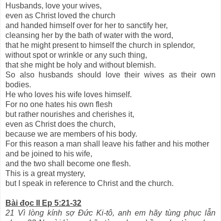
Husbands, love your wives,
even as Christ loved the church
and handed himself over for her to sanctify her,
cleansing her by the bath of water with the word,
that he might present to himself the church in splendor,
without spot or wrinkle or any such thing,
that she might be holy and without blemish.
So also husbands should love their wives as their own
bodies.
He who loves his wife loves himself.
For no one hates his own flesh
but rather nourishes and cherishes it,
even as Christ does the church,
because we are members of his body.
For this reason a man shall leave his father and his mother
and be joined to his wife,
and the two shall become one flesh.
This is a great mystery,
but I speak in reference to Christ and the church.
Bài đọc II Ep 5:21-32
21 Vì lòng kính sợ Đức Ki-tô, anh em hãy tùng phục lẫn