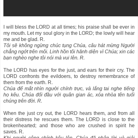
I will bless the LORD at all times; his praise shall be ever in
my mouth. Let my soul glory in the LORD; the lowly will hear
me and be glad. R.
Tôi sẽ không ngừng chúc tụng Chúa, câu hát mừng Người
chẳng ngớt trên môi. Linh hồn tôi hãnh diện vì Chúa; xin các
bạn nghèo nghe tôi nói mà vui lên. R.
The LORD has eyes for the just, and ears for their cry. The
LORD confronts the evildoers, to destroy remembrance of
them from the earth. R.
Chúa để mắt nhìn người chính trực, và lắng tai nghe tiếng
họ kêu. Chúa đối đầu với quân gian ác, xóa nhòa tên tuổi
chúng trên đời. R.
When the just cry out, the LORD hears them, and from all
their distress he rescues them. The LORD is close to the
brokenhearted; and those who are crushed in spirit he
saves. R.
Khi người công chính kêu lên, Chúa đã nhận lời và giải