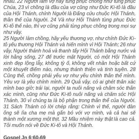
nhau. 22 Người làm vợ hãy tùng phục chồng như tùng phục
Chúa, 23 vì chồng là đầu của vợ cũng như Đức Ki-tô là đầu
của Hội Thánh, chính Người là Đấng cứu chuộc Hội Thánh,
thân thể của Người. 24 Và như Hội Thánh tùng phục Đức
Ki-tô thế nào, thì vợ cũng phải tùng phục chồng trong mọi sự
như vậy.
25 Người làm chồng, hãy yêu thương vợ, như chính Đức Ki-
tô yêu thương Hội Thánh và hiến mình vì Hội Thánh; 26 như
vậy, Người thánh hoá và thanh tẩy Hội Thánh bằng nước và
lời hằng sống, 27 để trước mặt Người, có một Hội Thánh
xinh đẹp lộng lẫy, không tỳ ố, không vết nhăn hoặc bất cứ
một khuyết điểm nào, nhưng thánh thiện và tinh tuyền. 28
Cũng thế, chồng phải yêu vợ như yêu chính thân thể mình.
Yêu vợ là yêu chính mình. 29 Quả vậy, có ai ghét thân xác
mình bao giờ; trái lại, người ta nuôi nấng và chăm sóc thân
xác mình, cũng như Đức Ki-tô nuôi nấng và chăm sóc Hội
Thánh, 30 vì chúng ta là bộ phận trong thân thể của Người.
31 Sách Thánh có lời chép rằng: Chính vì thế, người đàn
ông sẽ lìa cha mẹ mà gắn bó với vợ mình, và cả hai sẽ
thành một xương một thịt. 32 Mầu nhiệm này thật là cao cả.
Tôi muốn nói về Đức Ki-tô và Hội Thánh.
Gospel Jn 6:60-69