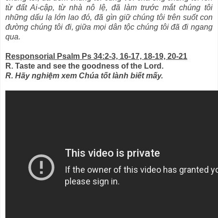
từ đất Ai-cập, từ nhà nô lệ, đã làm trước mắt chúng tôi
những dấu lạ lớn lao đó, đã gìn giữ chúng tôi trên suốt con
đường chúng tôi đi, giữa mọi dân tộc chúng tôi đã đi ngang
qua.
Responsorial Psalm Ps 34:2-3, 16-17, 18-19, 20-21
R. Taste and see the goodness of the Lord.
R. Hãy nghiệm xem Chúa tốt lành biết mấy.