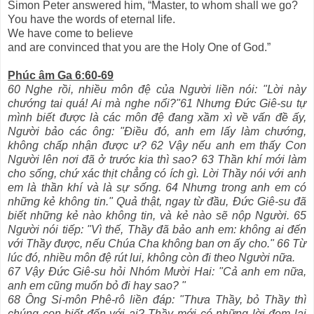
Simon Peter answered him, “Master, to whom shall we go?
You have the words of eternal life.
We have come to believe
and are convinced that you are the Holy One of God.”
Phúc âm Ga 6:60-69
60 Nghe rồi, nhiều môn đệ của Người liền nói: "Lời này
chướng tai quá! Ai mà nghe nổi?"61 Nhưng Đức Giê-su tự
mình biết được là các môn đệ đang xầm xì về vấn đề ấy,
Người bảo các ông: "Điều đó, anh em lấy làm chướng,
không chấp nhận được ư? 62 Vậy nếu anh em thấy Con
Người lên nơi đã ở trước kia thì sao? 63 Thần khí mới làm
cho sống, chứ xác thịt chẳng có ích gì. Lời Thầy nói với anh
em là thần khí và là sự sống. 64 Nhưng trong anh em có
những kẻ không tin." Quả thật, ngay từ đầu, Đức Giê-su đã
biết những kẻ nào không tin, và kẻ nào sẽ nộp Người. 65
Người nói tiếp: "Vì thế, Thầy đã bảo anh em: không ai đến
với Thầy được, nếu Chúa Cha không ban ơn ấy cho." 66 Từ
lúc đó, nhiều môn đệ rút lui, không còn đi theo Người nữa.
67 Vậy Đức Giê-su hỏi Nhóm Mười Hai: "Cả anh em nữa,
anh em cũng muốn bỏ đi hay sao? "
68 Ông Si-môn Phê-rô liền đáp: "Thưa Thầy, bỏ Thầy thì
chúng con biết đến với ai? Thầy mới có những lời đem lại