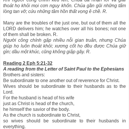
thoát họ khỏi mọi cơn nguy khốn. Chúa gần gũi những tấm
lòng tan vỡ; cứu những tâm hồn thất vọng ê chề. R.
Many are the troubles of the just one, but out of them all the
LORD delivers him; he watches over all his bones; not one
of them shall be broken. R.
Người công chính gặp nhiều nỗi gian truân, nhưng Chúa
giúp họ luôn thoát khỏi; xương cốt họ đều được Chúa giữ
gìn; dầu một khúc, cũng không giập gãy. R.
Reading 2 Eph 5:21-32
A reading from the Letter of Saint Paul to the Ephesians
Brothers and sisters:
Be subordinate to one another out of reverence for Christ.
Wives should be subordinate to their husbands as to the
Lord.
For the husband is head of his wife
just as Christ is head of the church,
he himself the savior of the body.
As the church is subordinate to Christ,
so wives should be subordinate to their husbands in
everything.