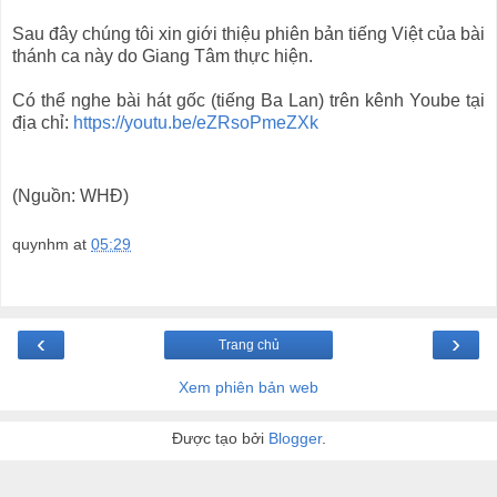
Sau đây chúng tôi xin giới thiệu phiên bản tiếng Việt của bài
thánh ca này do Giang Tâm thực hiện.
Có thể nghe bài hát gốc (tiếng Ba Lan) trên kênh Yoube tại
địa chỉ:
https://youtu.be/eZRsoPmeZXk
(Nguồn: WHĐ)
quynhm
at
05:29
‹
›
Trang chủ
Xem phiên bản web
Được tạo bởi
Blogger
.