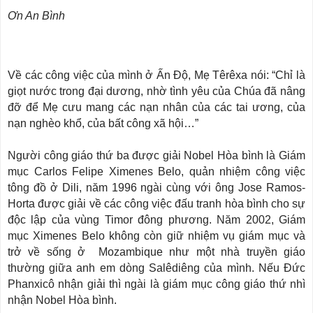
Ơn An Bình
Về các công việc của mình ở Ấn Độ, Mẹ Têrêxa nói: “Chỉ là
giọt nước trong đại dương, nhờ tình yêu của Chúa đã nâng
đỡ để Mẹ cưu mang các nạn nhân của các tai ương, của
nạn nghèo khổ, của bất công xã hội…”
Người công giáo thứ ba được giải Nobel Hòa bình là Giám
mục Carlos Felipe Ximenes Belo, quản nhiệm công việc
tông đồ ở Dili, năm 1996 ngài cùng với ông Jose Ramos-
Horta được giải về các công việc đấu tranh hòa bình cho sự
độc lập của vùng Timor đông phương. Năm 2002, Giám
mục Ximenes Belo không còn giữ nhiệm vụ giám mục và
trở về sống ở Mozambique như một nhà truyền giáo
thường giữa anh em dòng Salêdiêng của mình. Nếu Đức
Phanxicô nhận giải thì ngài là giám mục công giáo thứ nhì
nhận Nobel Hòa bình.