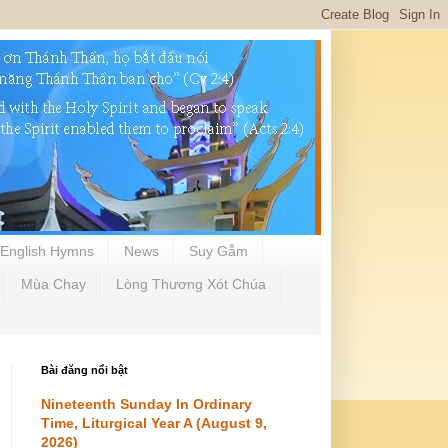
English Hymns
News
Suy Gẫm
Mùa Chay
Lòng Thương Xót Chúa
Bài đăng nổi bật
Nineteenth Sunday In Ordinary
Time, Liturgical Year A (August 9,
2026)