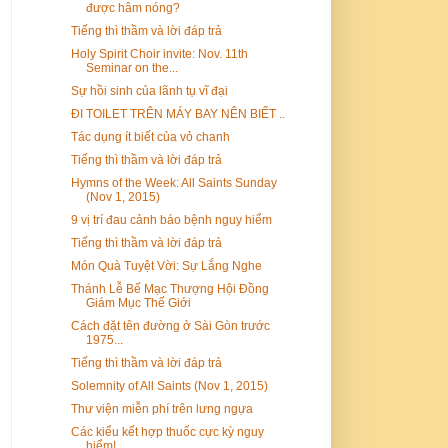
được hâm nóng?
Tiếng thì thầm và lời đáp trả
Holy Spirit Choir invite: Nov. 11th
Seminar on the...
Sự hồi sinh của lãnh tụ vĩ đại
ĐI TOILET TRÊN MÁY BAY NÊN BIẾT ..
Tác dụng ít biết của vỏ chanh
Tiếng thì thầm và lời đáp trả
Hymns of the Week: All Saints Sunday
(Nov 1, 2015)
9 vị trí đau cảnh báo bệnh nguy hiểm
Tiếng thì thầm và lời đáp trả
Món Quà Tuyệt Vời: Sự Lắng Nghe
Thánh Lễ Bế Mạc Thượng Hội Đồng
Giám Mục Thế Giới
Cách đặt tên đường ở Sài Gòn trước
1975...
Tiếng thì thầm và lời đáp trả
Solemnity of All Saints (Nov 1, 2015)
Thư viện miễn phí trên lưng ngựa
Các kiểu kết hợp thuốc cực kỳ nguy
hiểm!