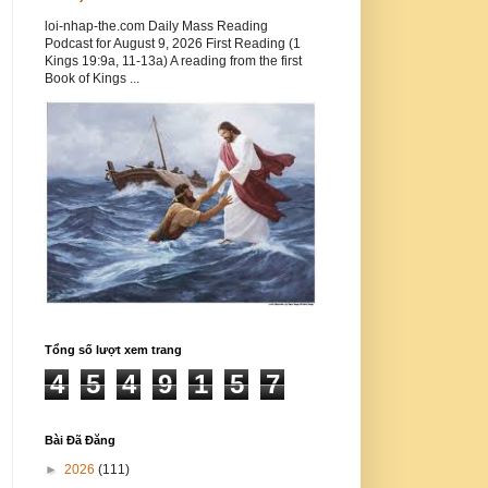
loi-nhap-the.com Daily Mass Reading
Podcast for August 9, 2026 First Reading (1
Kings 19:9a, 11-13a) A reading from the first
Book of Kings ...
Tổng số lượt xem trang
4
5
4
9
1
5
7
Bài Đã Đăng
►
2026
(111)