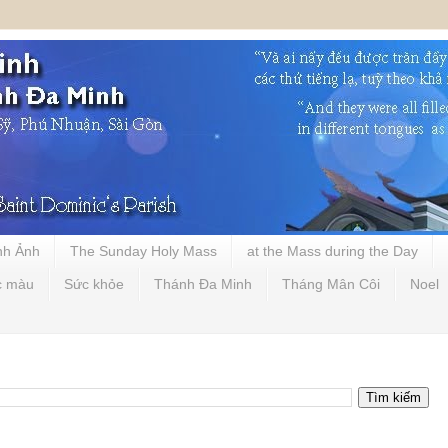
nh Ảnh
The Sunday Holy Mass
at the Mass during the Day
c màu
Sức khỏe
Thánh Đa Minh
Tháng Mân Côi
Noel