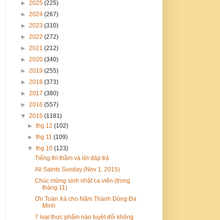
►
2025
(225)
►
2024
(267)
►
2023
(310)
►
2022
(272)
►
2021
(212)
►
2020
(340)
►
2019
(255)
►
2018
(373)
►
2017
(380)
►
2016
(557)
▼
2015
(1181)
►
thg 12
(102)
►
thg 11
(109)
▼
thg 10
(123)
Tiếng thì thầm và lời đáp trả
All Saints Sunday (Nov 1, 2015)
Chúc mừng sinh nhật ca viên (trong
tháng 11)
Ơn Toàn Xá cho Năm Thánh Dòng Đa
Minh
7 loại thực phẩm nào tuyệt đối không