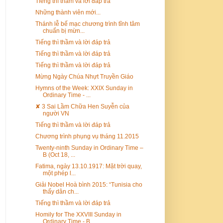
Tiếng thì thầm và lời đáp trả
Những thành viên mới...
Thánh lễ bế mạc chương trình tĩnh tâm
chuẩn bị mừn...
Tiếng thì thầm và lời đáp trả
Tiếng thì thầm và lời đáp trả
Tiếng thì thầm và lời đáp trả
Mừng Ngày Chúa Nhựt Truyền Giáo
Hymns of the Week: XXIX Sunday in
Ordinary Time - ...
✘ 3 Sai Lầm Chữa Hen Suyễn của
người VN
Tiếng thì thầm và lời đáp trả
Chương trình phụng vụ tháng 11.2015
Twenty-ninth Sunday in Ordinary Time –
B (Oct 18, ...
Fatima, ngày 13.10.1917: Mặt trời quay,
một phép l...
Giải Nobel Hoà bình 2015: “Tunisia cho
thấy dân ch...
Tiếng thì thầm và lời đáp trả
Homily for The XXVIII Sunday in
Ordinary Time - B ...