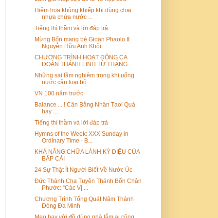
Hiểm họa khủng khiếp khi dùng chai
nhựa chứa nước ...
Tiếng thì thầm và lời đáp trả
Mừng Bổn mạng bé Gioan Phaolo II
Nguyễn Hữu Anh Khôi
CHƯƠNG TRÌNH HOẠT ĐỘNG CA
ĐOÀN THÁNH LINH TỪ THÁNG...
Những sai lầm nghiêm trọng khi uống
nước cần loại bỏ
VN 100 năm trước
Balance ... ! Cân Bằng Nhân Tạo! Quá
hay ....
Tiếng thì thầm và lời đáp trả
Hymns of the Week: XXX Sunday in
Ordinary Time - B...
KHẢ NĂNG CHỮA LÀNH KỲ DIỆU CỦA
BẮP CẢI
24 Sự Thật Ít Người Biết Về Nước Úc
Đức Thánh Cha Tuyên Thánh Bốn Chân
Phước: “Các Vị ...
Chương Trình Tổng Quát Năm Thánh
Dòng Đa Minh
Mẹo hay với đồ dùng nhà tắm ai cũng