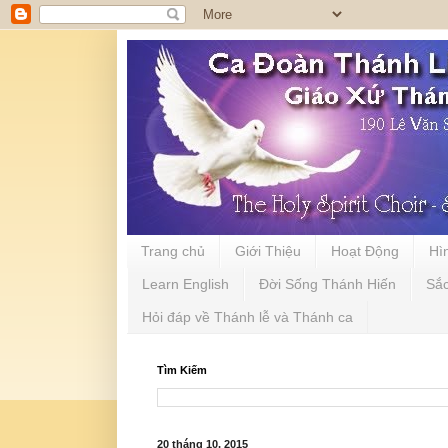
Trang chủ
Giới Thiệu
Hoạt Động
Hì
Learn English
Đời Sống Thánh Hiến
Sắ
Hỏi đáp về Thánh lễ và Thánh ca
Tìm Kiếm
20 tháng 10, 2015