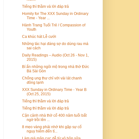
Tiếng thì thầm và lời đáp trả
Homily for The XXX Sunday in Ordinary
Time - Year ...
Hành Trang Tuổi Trẻ / Compassion of
Youth
Ca khúc hát Lễ cưới
Những tác hại đáng sợ do dùng rau má
sai cách
Daily Readings – Audio (Oct 26 - Nov 1,
2015)
Bí ẩn những ngôi mộ trong nhà thờ Đức
Bà Sài Gòn
Chống ung thư chỉ với vài lát chanh
đông lạnh
XXX Sunday in Ordinary Time - Year B
(Oct 25, 2015)
Tiếng thì thầm và lời đáp trả
Tiếng thì thầm và lời đáp trả
Cận cảnh nhà thờ cổ 400 năm tuổi bất
ngờ trồi lên ...
8 mẹo vàng phải nhớ khi gặp sự cố
nguy hiểm đến tí...
Làm giá mập cực dễ từ vỏ hộp sữa