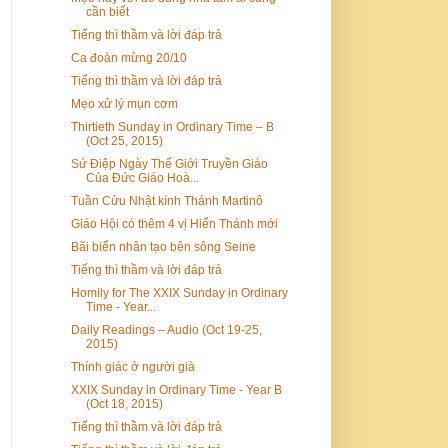
cần biết
Tiếng thì thầm và lời đáp trả
Ca đoàn mừng 20/10
Tiếng thì thầm và lời đáp trả
Mẹo xử lý mụn cơm
Thirtieth Sunday in Ordinary Time – B
(Oct 25, 2015)
Sứ Điệp Ngày Thế Giới Truyền Giáo
Của Đức Giáo Hoà...
Tuần Cửu Nhật kính Thánh Martinô
Giáo Hội có thêm 4 vị Hiển Thánh mới
Bãi biển nhân tạo bên sông Seine
Tiếng thì thầm và lời đáp trả
Homily for The XXIX Sunday in Ordinary
Time - Year...
Daily Readings – Audio (Oct 19-25,
2015)
Thính giác ở người già
XXIX Sunday in Ordinary Time - Year B
(Oct 18, 2015)
Tiếng thì thầm và lời đáp trả