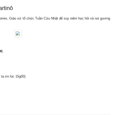
rtinô
Porres, Giáo xứ tổ chức Tuần Cửu Nhật để suy niệm học hỏi và noi gương
0.
 tạ ơn lúc 15g00)