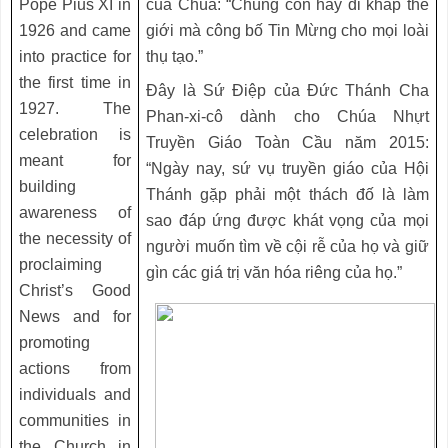
Pope Pius XI in
của Chúa: “Chúng con hãy đi khắp thế
1926 and came
giới mà công bố Tin Mừng cho mọi loài
into practice for
thụ tạo.”
the first time in
Đây là Sứ Điệp của Đức Thánh Cha
1927. The
Phan-xi-cô dành cho Chúa Nhựt
celebration is
Truyền Giáo Toàn Cầu năm 2015:
meant for
“Ngày nay, sứ vụ truyền giáo của Hội
building
Thánh gặp phải một thách đố là làm
awareness of
sao đáp ứng được khát vọng của mọi
the necessity of
người muốn tìm về cội rễ của họ và giữ
proclaiming
gìn các giá trị văn hóa riêng của họ.”
Christ’s Good
News and for
promoting
actions from
individuals and
communities in
the Church in