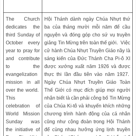
The Church
Hội Thánh dành ngày Chúa Nhựt thứ
dedicates the
ba của tháng mười mỗi năm để cầu
third Sunday of
nguyện và đóng góp cho sứ vụ truyền
October every
giảng Tin Mừng trên toàn thế giới. Việc
year to pray for
cử hành Chúa Nhựt Truyền Giáo nầy là
and contribute
sáng kiến của Đức Thánh Cha Pi-ô XI
to the
được xướng xuất năm 1926 và được
evangelization
thực thi lần đầu tiên vào năm 1927.
mission in all
Ngày Chúa Nhựt Truyền Giáo Toàn
over the world.
Thế Giới có mục đích giúp mọi người
This
nhận biết là cần phải công bố Tin Mừng
celebration of
của Chúa Ki-tô và khuyến khích những
World Mission
chương trình hành động của cá nhân
Sunday was
cũng như cộng đoàn trong Hội Thánh
the initiative of
để cùng nhau hưởng ứng lịnh truyền