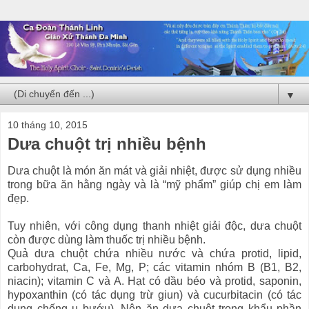
▼
10 tháng 10, 2015
Dưa chuột trị nhiều bệnh
Dưa chuột là món ăn mát và giải nhiệt, được sử dụng nhiều
trong bữa ăn hằng ngày và là “mỹ phẩm” giúp chị em làm
đẹp.
Tuy nhiên, với công dụng thanh nhiệt giải độc, dưa chuột
còn được dùng làm thuốc trị nhiều bệnh.
Quả dưa chuột chứa nhiều nước và chứa protid, lipid,
carbohydrat, Ca, Fe, Mg, P; các vitamin nhóm B (B1, B2,
niacin); vitamin C và A. Hạt có dầu béo và protid, saponin,
hypoxanthin (có tác dụng trừ giun) và cucurbitacin (có tác
dụng chống u bướu). Nên ăn dưa chuột trong khẩu phần