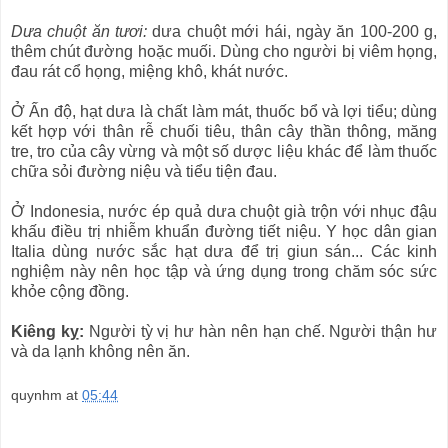
Dưa chuột ăn tươi:
dưa chuột mới hái, ngày ăn 100-200 g,
thêm chút đường hoặc muối. Dùng cho người bị viêm họng,
đau rát cổ họng, miệng khô, khát nước.
Ở Ấn độ, hạt dưa là chất làm mát, thuốc bổ và lợi tiểu; dùng
kết hợp với thân rễ chuối tiêu, thân cây thần thông, măng
tre, tro của cây vừng và một số dược liệu khác để làm thuốc
chữa sỏi đường niệu và tiểu tiện đau.
Ở Indonesia, nước ép quả dưa chuột già trộn với nhục đậu
khấu điều trị nhiễm khuẩn đường tiết niệu. Y học dân gian
Italia dùng nước sắc hạt dưa để trị giun sán... Các kinh
nghiệm này nên học tập và ứng dụng trong chăm sóc sức
khỏe cộng đồng.
Kiêng kỵ:
Người tỳ vị hư hàn nên hạn chế. Người thận hư
và da lạnh không nên ăn.
quynhm
at
05:44