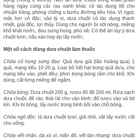
hàng ngày cùng các rau xanh khác có tác dụng tốt cho
nhuận tràng, phòng chống u bướu đường tiêu hóa. Vị ngọt,
mát, hơi có độc; vào tỳ vị, dưa chuột có tác dụng thanh
nhiệt, giải độc, lợi thủy. Dùng cho người bị sốt nóng, miệng
khô khát nước, đau sưng họng, phù nề. Có thể ăn tùy ý dưa
chuột tươi, nấu xào hay ép lấy nước.
Một số cách dùng dưa chuột làm thuốc
Chữa cổ họng sưng đau
: Quả dưa già (lão hoàng qua) 1
quả, mang tiêu 10-20 g. Loại bỏ hết hạt trong quả dưa, cho
mang tiêu vào, phết đều; phơi trong bóng râm cho khô. Khi
dùng, cắt từng miếng để ngậm.
Chữa bỏng
: Dưa chuột 200 g, rượu 40 độ 200 ml. Rửa sạch
dưa chuột, để ráo, thái lát cho vào bình; đổ rượu vào và bịt
kín. Khi bị bỏng, lấy nước trong bình bôi vào chỗ bỏng.
Chữa ngộ độc:
lá dưa chuột tươi, giã nhỏ, vắt lấy nước cốt
cho uống.
Chữa vết nhăn, da xù xì, mẩn đỏ, vết tàn nhang:
dưa chuột