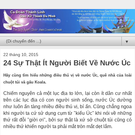
▼
22 tháng 10, 2015
24 Sự Thật Ít Người Biết Về Nước Úc
Hãy cùng tìm hiểu những điều thú vị về nước Úc, quê nhà của loài
chuột túi và gấu Koala.
Chiếm nguyên cả một lục địa to lớn, lại còn ít dân cư nhất
trên các lục địa có con người sinh sống, nước Úc dường
như luôn ẩn tàng nhiều điều thú vị, bí ẩn. Cũng chẳng ngoa
khi người ta cứ sử dụng cụm từ "kiểu Úc" khi nói về những
thứ rất đỗi "giời ơi", bởi sự thật là xứ sở chuột túi cũng có
nhiều thứ khiến người ta phải mắt tròn mắt dẹt lắm.