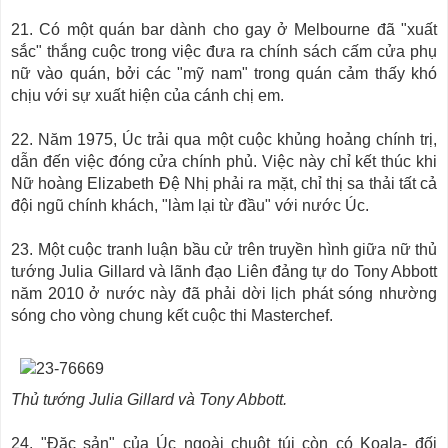
21. Có một quán bar dành cho gay ở Melbourne đã "xuất
sắc" thắng cuộc trong việc đưa ra chính sách cấm cửa phụ
nữ vào quán, bởi các "mỹ nam" trong quán cảm thấy khó
chịu với sự xuất hiện của cánh chị em.
22. Năm 1975, Úc trải qua một cuộc khủng hoảng chính trị,
dẫn đến việc đóng cửa chính phủ. Việc này chỉ kết thúc khi
Nữ hoàng Elizabeth Đệ Nhị phải ra mặt, chỉ thị sa thải tất cả
đội ngũ chính khách, "làm lại từ đầu" với nước Úc.
23. Một cuộc tranh luận bầu cử trên truyền hình giữa nữ thủ
tướng Julia Gillard và lãnh đạo Liên đảng tự do Tony Abbott
năm 2010 ở nước này đã phải dời lịch phát sóng nhường
sóng cho vòng chung kết cuộc thi Masterchef.
Thủ tướng Julia Gillard và Tony Abbott.
24. "Đặc sản" của Úc ngoài chuột túi còn có Koala- đối