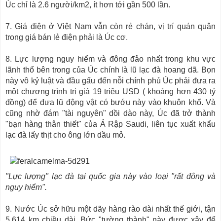
Úc chỉ là 2.6 người/km2, ít hơn tới gần 500 lần.
7. Giá điện ở Việt Nam vẫn còn rẻ chán, vị trí quán quân
trong giá bán lẻ điện phải là Úc cơ.
8. Lực lượng nguy hiểm và đông đảo nhất trong khu vực
lãnh thổ bên trong của Úc chính là lũ lạc đà hoang dã. Bọn
này vô kỷ luật và đầu gấu đến nỗi chính phủ Úc phải đưa ra
một chương trình trị giá 19 triệu USD ( khoảng hơn 430 tỷ
đồng) để đưa lũ động vật có bướu này vào khuôn khổ. Và
cũng nhờ đám "tài nguyên" dồi dào này, Úc đã trở thành
"bạn hàng thân thiết" của Ả Rập Saudi, liên tục xuất khẩu
lạc đà lấy thịt cho ông lớn dầu mỏ.
"Lực lượng" lạc đà tại quốc gia này vào loại "rất đông và
nguy hiểm".
9. Nước Úc sở hữu một dãy hàng rào dài nhất thế giới, tận
5.614 km chiều dài. Bức "tường thành" này được xây để