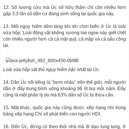
12. Số lượng cừu mà Úc sở hữu thậm chí còn nhiều hơn
gấp 3.3 lần số dân cư đang sinh sống tại quốc gia này.
13. Mối nguy hiểm tiềm tàng khi tới chơi biển ở Úc là loài
sứa hộp. Loài động vật không xương loe ngoe này giết chết
còn nhiều người hơn cả cá mặt quỷ, cá mập và cá sấu cộng
lại.
Loài sứa hộp sát thủ nguy hiểm bậc nhất tại Úc.
14. Dân Úc nổi tiếng là "bợm nhậu" trên thế giới, mỗi người
dân ở đây trung bình uống khoảng 96 lít bia mỗi năm. Đây
cũng là một phần lý do mà 63% dân số Úc bị thừa cân.
15. Mặt khác, quốc gia này cũng được xếp hạng nhì trong
bảng xếp hạng Chỉ số phát triển con người HDI.
16. Đến Úc, đừng có theo thói nhà mà đi dạo lung tung, ở