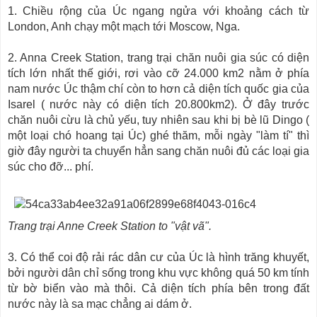
1. Chiều rộng của Úc ngang ngửa với khoảng cách từ
London, Anh chạy một mạch tới Moscow, Nga.
2. Anna Creek Station, trang trại chăn nuôi gia súc có diện
tích lớn nhất thế giới, rơi vào cỡ 24.000 km2 nằm ở phía
nam nước Úc thậm chí còn to hơn cả diện tích quốc gia của
Isarel ( nước này có diện tích 20.800km2). Ở đây trước
chăn nuôi cừu là chủ yếu, tuy nhiên sau khi bị bè lũ Dingo (
một loại chó hoang tại Úc) ghé thăm, mỗi ngày "làm tí" thì
giờ đây người ta chuyển hẳn sang chăn nuôi đủ các loại gia
súc cho đỡ... phí.
Trang trại Anne Creek Station to "vật vã".
3. Có thể coi độ rải rác dân cư của Úc là hình trăng khuyết,
bởi người dân chỉ sống trong khu vực không quá 50 km tính
từ bờ biển vào mà thôi. Cả diện tích phía bên trong đất
nước này là sa mạc chẳng ai dám ở.