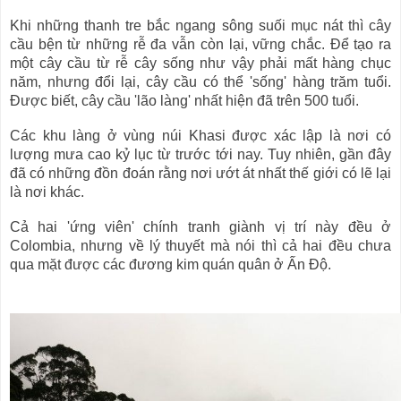
Khi những thanh tre bắc ngang sông suối mục nát thì cây
cầu bện từ những rễ đa vẫn còn lại, vững chắc. Để tạo ra
một cây cầu từ rễ cây sống như vậy phải mất hàng chục
năm, nhưng đổi lại, cây cầu có thể 'sống' hàng trăm tuổi.
Được biết, cây cầu 'lão làng' nhất hiện đã trên 500 tuổi.
Các khu làng ở vùng núi Khasi được xác lập là nơi có
lượng mưa cao kỷ lục từ trước tới nay. Tuy nhiên, gần đây
đã có những đồn đoán rằng nơi ướt át nhất thế giới có lẽ lại
là nơi khác.
Cả hai 'ứng viên' chính tranh giành vị trí này đều ở
Colombia, nhưng về lý thuyết mà nói thì cả hai đều chưa
qua mặt được các đương kim quán quân ở Ấn Độ.