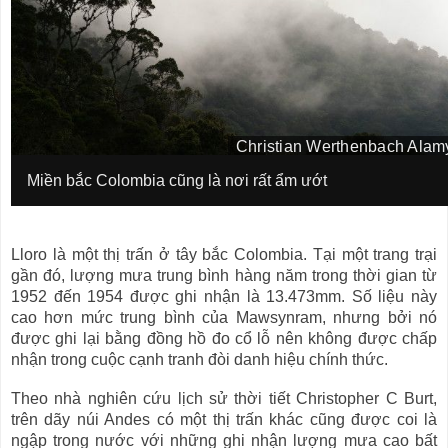
Christian Werthenbach Alam
I
m
I
Miền bắc Colombia cũng là nơi rất ẩm ướt
a
m
g
a
e
g
c
e
Lloro là một thị trấn ở tây bắc Colombia. Tại một trang trại
o
c
p
a
gần đó, lượng mưa trung bình hàng năm trong thời gian từ
y
p
1952 đến 1954 được ghi nhận là 13.473mm. Số liệu này
r
t
cao hơn mức trung bình của Mawsynram, nhưng bởi nó
i
i
g
được ghi lại bằng đồng hồ đo cổ lỗ nên không được chấp
o
h
n
nhận trong cuộc cạnh tranh đòi danh hiệu chính thức.
t
Theo nhà nghiên cứu lịch sử thời tiết Christopher C Burt,
trên dãy núi Andes có một thị trấn khác cũng được coi là
ngập trong nước với những ghi nhận lượng mưa cao bất