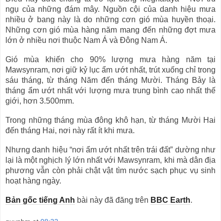
ngụ của những đám mây. Nguồn cội của danh hiệu mưa
nhiều ở bang này là do những cơn gió mùa huyền thoại.
Những cơn gió mùa hàng năm mang đến những đợt mưa
lớn ở nhiều nơi thuộc Nam Á và Đông Nam Á.
Gió mùa khiến cho 90% lượng mưa hàng năm tại
Mawsynram, nơi giữ kỷ lục ẩm ướt nhất, trút xuống chỉ trong
sáu tháng, từ tháng Năm đến tháng Mười. Tháng Bảy là
tháng ẩm ướt nhất với lượng mưa trung bình cao nhất thế
giới, hơn 3.500mm.
Trong những tháng mùa đông khô hạn, từ tháng Mười Hai
đến tháng Hai, nơi này rất ít khi mưa.
Nhưng danh hiệu “nơi ẩm ướt nhất trên trái đất” dường như
lại là một nghịch lý lớn nhất với Mawsynram, khi mà dân địa
phương vẫn còn phải chật vật tìm nước sạch phục vụ sinh
hoạt hàng ngày.
Bản gốc tiếng Anh
bài này đã đăng trên
BBC Earth
.