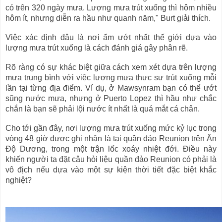
i
i
có trên 320 ngày mưa. Lượng mưa trút xuống thì hôm nhiều
g
o
h
n
hôm ít, nhưng diễn ra hầu như quanh năm," Burt giải thích.
t
Việc xác định đâu là nơi ẩm ướt nhất thế giới dựa vào
lượng mưa trút xuống là cách đánh giá gây phân rẽ.
Rõ ràng có sự khác biệt giữa cách xem xét dựa trên lượng
mưa trung bình với việc lượng mưa thực sự trút xuống mỗi
lần tại từng địa điểm. Ví dụ, ở Mawsynram bạn có thể ướt
sũng nước mưa, nhưng ở Puerto Lopez thì hầu như chắc
chắn là bạn sẽ phải lội nước ít nhất là quá mắt cá chân.
Cho tới gần đây, nơi lượng mưa trút xuống mức kỷ lục trong
vòng 48 giờ được ghi nhận là tại quần đảo Reunion trên Ấn
Độ Dương, trong một trận lốc xoáy nhiệt đới. Điều này
khiến người ta đặt câu hỏi liệu quần đảo Reunion có phải là
vô địch nếu dựa vào một sự kiện thời tiết đặc biệt khắc
nghiệt?