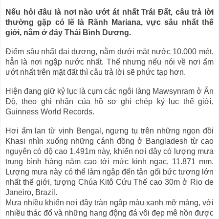
Nếu hỏi đâu là nơi nào ướt át nhất Trái Đất, câu trả lời
thường gặp có lẽ là Rãnh Mariana, vực sâu nhất thế
giới, nằm ở đáy Thái Bình Dương.
Điểm sâu nhất đại dương, nằm dưới mặt nước 10.000 mét,
hẳn là nơi ngập nước nhất. Thế nhưng nếu nói về nơi ẩm
ướt nhất trên mặt đất thì câu trả lời sẽ phức tạp hơn.
Hiện đang giữ kỷ lục là cụm các ngôi làng Mawsynram ở Ấn
Độ, theo ghi nhận của hồ sơ ghi chép kỷ lục thế giới,
Guinness World Records.
Hơi ẩm lan từ vịnh Bengal, ngưng tụ trên những ngọn đồi
Khasi nhìn xuống những cánh đồng ở Bangladesh từ cao
nguyên có độ cao 1.491m này, khiến nơi đây có lượng mưa
trung bình hàng năm cao tới mức kinh ngạc, 11.871 mm.
Lượng mưa này có thể làm ngập đến tận gối bức tượng lớn
nhất thế giới, tượng Chúa Kitô Cứu Thế cao 30m ở Rio de
Janeiro, Brazil.
Mưa nhiều khiến nơi đây tràn ngập màu xanh mỡ màng, với
nhiều thác đổ và những hang động đá vôi đẹp mê hồn được