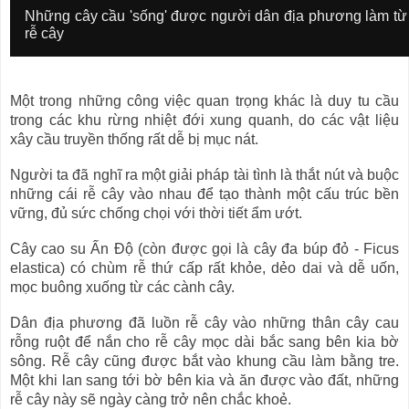
m
I
Những cây cầu 'sống' được người dân địa phương làm từ
a
m
rễ cây
g
a
e
g
c
e
o
c
Một trong những công việc quan trọng khác là duy tu cầu
p
a
y
p
trong các khu rừng nhiệt đới xung quanh, do các vật liệu
r
t
xây cầu truyền thống rất dễ bị mục nát.
i
i
g
o
h
Người ta đã nghĩ ra một giải pháp tài tình là thắt nút và buộc
n
t
những cái rễ cây vào nhau để tạo thành một cấu trúc bền
vững, đủ sức chống chọi với thời tiết ẩm ướt.
Cây cao su Ấn Độ (còn được gọi là cây đa búp đỏ - Ficus
elastica) có chùm rễ thứ cấp rất khỏe, dẻo dai và dễ uốn,
mọc buông xuống từ các cành cây.
Dân địa phương đã luồn rễ cây vào những thân cây cau
rỗng ruột để nắn cho rễ cây mọc dài bắc sang bên kia bờ
sông. Rễ cây cũng được bắt vào khung cầu làm bằng tre.
Một khi lan sang tới bờ bên kia và ăn được vào đất, những
rễ cây này sẽ ngày càng trở nên chắc khoẻ.