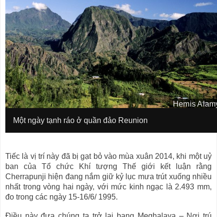
Hemis Alam
I
m
I
Một ngày tạnh ráo ở quần đảo Reunion
a
m
g
a
e
g
c
e
Tiếc là vị trí này đã bị gạt bỏ vào mùa xuân 2014, khi một uỷ
o
c
p
a
ban của Tổ chức Khí tượng Thế giới kết luận rằng
y
p
Cherrapunji hiện đang nắm giữ kỷ lục mưa trút xuống nhiều
r
t
nhất trong vòng hai ngày, với mức kinh ngạc là 2.493 mm,
i
i
g
đo trong các ngày 15-16/6/ 1995.
o
h
n
t
Điều này đưa chúng ta trở lại bang Meghalaya – Nơi trú