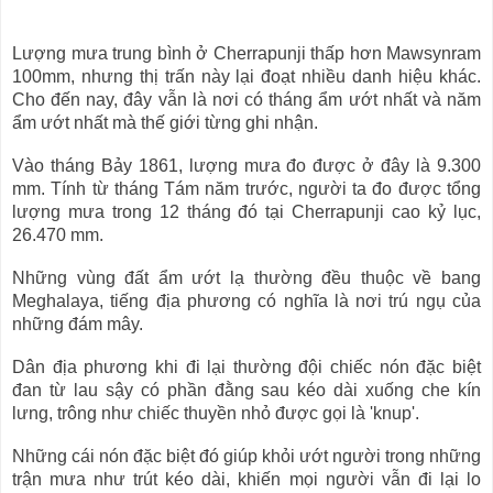
g
a
e
g
c
e
Lượng mưa trung bình ở Cherrapunji thấp hơn Mawsynram
o
c
p
a
100mm, nhưng thị trấn này lại đoạt nhiều danh hiệu khác.
y
p
Cho đến nay, đây vẫn là nơi có tháng ẩm ướt nhất và năm
r
t
ẩm ướt nhất mà thế giới từng ghi nhận.
i
i
g
o
h
n
Vào tháng Bảy 1861, lượng mưa đo được ở đây là 9.300
t
mm. Tính từ tháng Tám năm trước, người ta đo được tổng
lượng mưa trong 12 tháng đó tại Cherrapunji cao kỷ lục,
26.470 mm.
Những vùng đất ẩm ướt lạ thường đều thuộc về bang
Meghalaya, tiếng địa phương có nghĩa là nơi trú ngụ của
những đám mây.
Dân địa phương khi đi lại thường đội chiếc nón đặc biệt
đan từ lau sậy có phần đằng sau kéo dài xuống che kín
lưng, trông như chiếc thuyền nhỏ được gọi là 'knup'.
Những cái nón đặc biệt đó giúp khỏi ướt người trong những
trận mưa như trút kéo dài, khiến mọi người vẫn đi lại lo