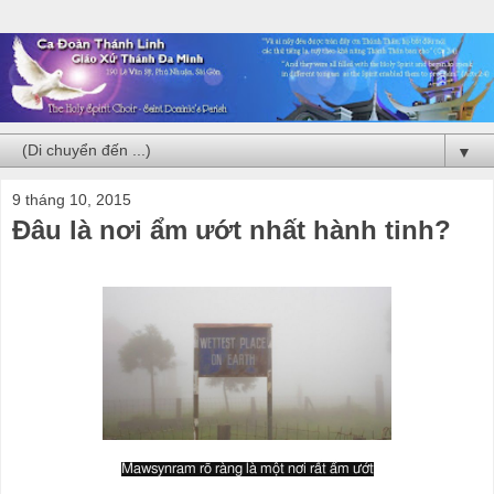
▼
9 tháng 10, 2015
Đâu là nơi ẩm ướt nhất hành tinh?
Mawsynram rõ ràng là một nơi rất ẩm ướt