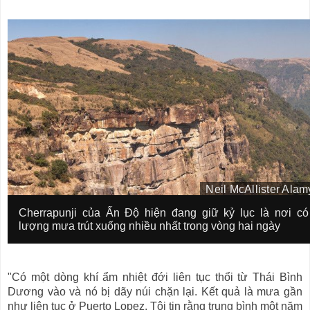
Neil McAllister Alam
I
m
I
Cherrapunji của Ấn Độ hiện đang giữ kỷ lục là nơi có
a
m
lượng mưa trút xuống nhiều nhất trong vòng hai ngày
g
a
e
g
c
e
o
c
"Có một dòng khí ẩm nhiệt đới liên tục thổi từ Thái Bình
p
a
y
p
Dương vào và nó bị dãy núi chặn lại. Kết quả là mưa gần
r
t
như liên tục ở Puerto Lopez. Tôi tin rằng trung bình một năm