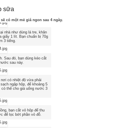
p sữa
n sẽ có một mẻ giá ngon sau 4 ngày.
ại nhà như dùng lá tre, khăn
 giấy 1 lít. Bạn chuẩn bị 70g
m 3 tiếng.
h. Sau đó, bạn dùng kéo cắt
 nước sau này.
nơi có nhiệt độ vừa phải
 sạch ngập hộp, để khoảng 5
n, có thể cho giá uống nước 3
ồng, bạn cắt vỏ hộp để thu
ớc để lọc bớt phần vỏ đỗ.