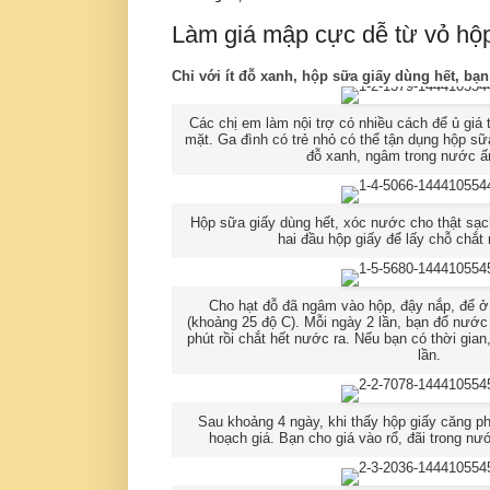
Làm giá mập cực dễ từ vỏ hộ
Chỉ với ít đỗ xanh, hộp sữa giấy dùng hết, bạ
Các chị em làm nội trợ có nhiều cách để ủ giá t
mặt. Ga đình có trẻ nhỏ có thể tận dụng hộp sữa
đỗ xanh, ngâm trong nước ấ
Hộp sữa giấy dùng hết, xóc nước cho thật sạc
hai đầu hộp giấy để lấy chỗ chắt
Cho hạt đỗ đã ngâm vào hộp, đậy nắp, để ở 
(khoảng 25 độ C). Mỗi ngày 2 lần, bạn đổ nước
phút rồi chắt hết nước ra. Nếu bạn có thời gia
lần.
Sau khoảng 4 ngày, khi thấy hộp giấy căng ph
hoạch giá. Bạn cho giá vào rổ, đãi trong nư