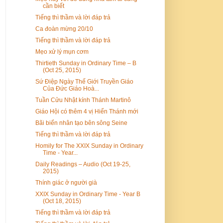
cần biết
Tiếng thì thầm và lời đáp trả
Ca đoàn mừng 20/10
Tiếng thì thầm và lời đáp trả
Mẹo xử lý mụn cơm
Thirtieth Sunday in Ordinary Time – B
(Oct 25, 2015)
Sứ Điệp Ngày Thế Giới Truyền Giáo
Của Đức Giáo Hoà...
Tuần Cửu Nhật kính Thánh Martinô
Giáo Hội có thêm 4 vị Hiển Thánh mới
Bãi biển nhân tạo bên sông Seine
Tiếng thì thầm và lời đáp trả
Homily for The XXIX Sunday in Ordinary
Time - Year...
Daily Readings – Audio (Oct 19-25,
2015)
Thính giác ở người già
XXIX Sunday in Ordinary Time - Year B
(Oct 18, 2015)
Tiếng thì thầm và lời đáp trả