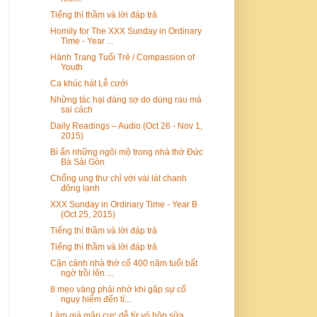
Tiếng thì thầm và lời đáp trả
Homily for The XXX Sunday in Ordinary
Time - Year ...
Hành Trang Tuổi Trẻ / Compassion of
Youth
Ca khúc hát Lễ cưới
Những tác hại đáng sợ do dùng rau má
sai cách
Daily Readings – Audio (Oct 26 - Nov 1,
2015)
Bí ẩn những ngôi mộ trong nhà thờ Đức
Bà Sài Gòn
Chống ung thư chỉ với vài lát chanh
đông lạnh
XXX Sunday in Ordinary Time - Year B
(Oct 25, 2015)
Tiếng thì thầm và lời đáp trả
Tiếng thì thầm và lời đáp trả
Cận cảnh nhà thờ cổ 400 năm tuổi bất
ngờ trồi lên ...
8 mẹo vàng phải nhớ khi gặp sự cố
nguy hiểm đến tí...
Làm giá mập cực dễ từ vỏ hộp sữa