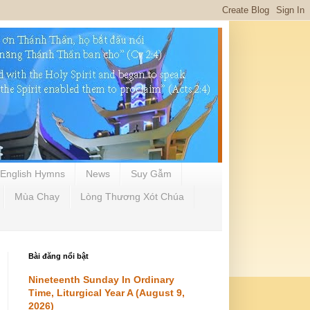
English Hymns
News
Suy Gẫm
Mùa Chay
Lòng Thương Xót Chúa
Bài đăng nổi bật
Nineteenth Sunday In Ordinary
Time, Liturgical Year A (August 9,
2026)