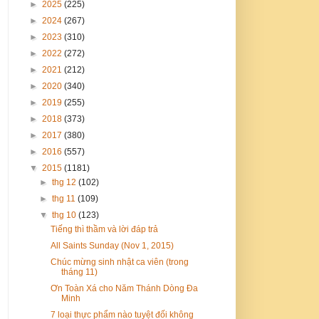
►
2025
(225)
►
2024
(267)
►
2023
(310)
►
2022
(272)
►
2021
(212)
►
2020
(340)
►
2019
(255)
►
2018
(373)
►
2017
(380)
►
2016
(557)
▼
2015
(1181)
►
thg 12
(102)
►
thg 11
(109)
▼
thg 10
(123)
Tiếng thì thầm và lời đáp trả
All Saints Sunday (Nov 1, 2015)
Chúc mừng sinh nhật ca viên (trong
tháng 11)
Ơn Toàn Xá cho Năm Thánh Dòng Đa
Minh
7 loại thực phẩm nào tuyệt đối không