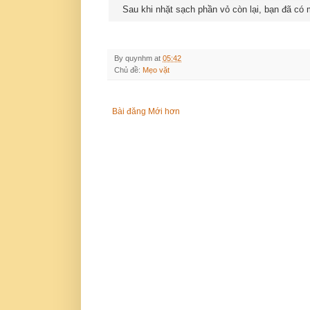
Sau khi nhặt sạch phần vỏ còn lại, bạn đã có
By
quynhm
at
05:42
Chủ đề:
Mẹo vặt
Bài đăng Mới hơn