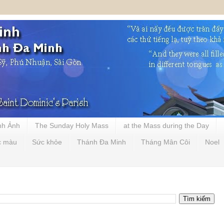
nh Ảnh
The Sunday Holy Mass
at the Mass during the Day
c màu
Sức khỏe
Thánh Đa Minh
Tháng Mân Côi
Noel