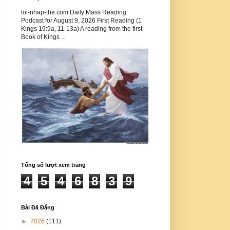
loi-nhap-the.com Daily Mass Reading
Podcast for August 9, 2026 First Reading (1
Kings 19:9a, 11-13a) A reading from the first
Book of Kings ...
Tổng số lượt xem trang
4
5
4
6
8
3
9
Bài Đã Đăng
►
2026
(111)