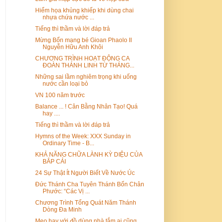
Hiểm họa khủng khiếp khi dùng chai
nhựa chứa nước ...
Tiếng thì thầm và lời đáp trả
Mừng Bổn mạng bé Gioan Phaolo II
Nguyễn Hữu Anh Khôi
CHƯƠNG TRÌNH HOẠT ĐỘNG CA
ĐOÀN THÁNH LINH TỪ THÁNG...
Những sai lầm nghiêm trọng khi uống
nước cần loại bỏ
VN 100 năm trước
Balance ... ! Cân Bằng Nhân Tạo! Quá
hay ....
Tiếng thì thầm và lời đáp trả
Hymns of the Week: XXX Sunday in
Ordinary Time - B...
KHẢ NĂNG CHỮA LÀNH KỲ DIỆU CỦA
BẮP CẢI
24 Sự Thật Ít Người Biết Về Nước Úc
Đức Thánh Cha Tuyên Thánh Bốn Chân
Phước: “Các Vị ...
Chương Trình Tổng Quát Năm Thánh
Dòng Đa Minh
Mẹo hay với đồ dùng nhà tắm ai cũng