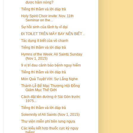
được hâm nóng?
Tiếng thì thầm và lời đáp trả
Holy Spirit Choir invite: Nov. 11th
Seminar on the...
Sự hồi sinh của lãnh tụ vĩ đại
ĐI TOILET TRÊN MÁY BAY NÊN BIẾT ..
Tác dụng ít biết của vỏ chanh
Tiếng thì thầm và lời đáp trả
Hymns of the Week: All Saints Sunday
(Nov 1, 2015)
9 vị trí đau cảnh báo bệnh nguy hiểm
Tiếng thì thầm và lời đáp trả
Món Quà Tuyệt Vời: Sự Lắng Nghe
Thánh Lễ Bế Mạc Thượng Hội Đồng
Giám Mục Thế Giới
Cách đặt tên đường ở Sài Gòn trước
1975...
Tiếng thì thầm và lời đáp trả
Solemnity of All Saints (Nov 1, 2015)
Thư viện miễn phí trên lưng ngựa
Các kiểu kết hợp thuốc cực kỳ nguy
hiểm!