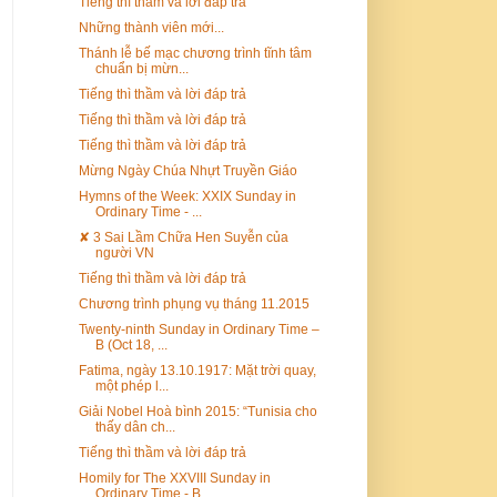
Tiếng thì thầm và lời đáp trả
Những thành viên mới...
Thánh lễ bế mạc chương trình tĩnh tâm
chuẩn bị mừn...
Tiếng thì thầm và lời đáp trả
Tiếng thì thầm và lời đáp trả
Tiếng thì thầm và lời đáp trả
Mừng Ngày Chúa Nhựt Truyền Giáo
Hymns of the Week: XXIX Sunday in
Ordinary Time - ...
✘ 3 Sai Lầm Chữa Hen Suyễn của
người VN
Tiếng thì thầm và lời đáp trả
Chương trình phụng vụ tháng 11.2015
Twenty-ninth Sunday in Ordinary Time –
B (Oct 18, ...
Fatima, ngày 13.10.1917: Mặt trời quay,
một phép l...
Giải Nobel Hoà bình 2015: “Tunisia cho
thấy dân ch...
Tiếng thì thầm và lời đáp trả
Homily for The XXVIII Sunday in
Ordinary Time - B ...