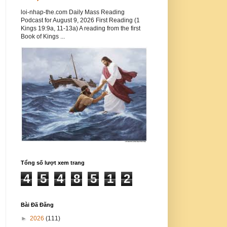
loi-nhap-the.com Daily Mass Reading
Podcast for August 9, 2026 First Reading (1
Kings 19:9a, 11-13a) A reading from the first
Book of Kings ...
Tổng số lượt xem trang
4
5
4
8
5
1
2
Bài Đã Đăng
►
2026
(111)