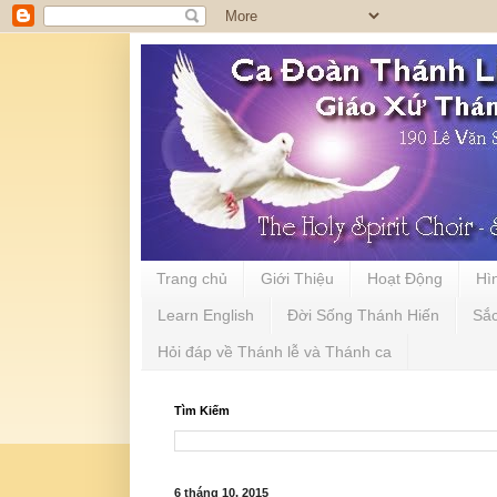
Trang chủ
Giới Thiệu
Hoạt Động
Hì
Learn English
Đời Sống Thánh Hiến
Sắ
Hỏi đáp về Thánh lễ và Thánh ca
Tìm Kiếm
6 tháng 10, 2015