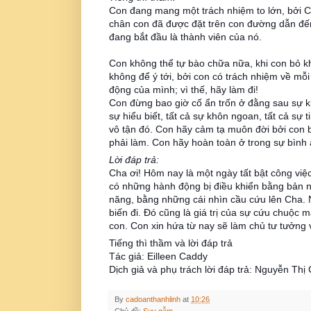
Con đang mang một trách nhiệm to lớn, bởi C
chân con đã được đặt trên con đường dẫn đến 
đang bắt đầu là thành viên của nó.
Con không thể tự bào chữa nữa, khi con bỏ k
không để ý tới, bởi con có trách nhiệm về mỗi
động của mình; vì thế, hãy làm đi!
Con đừng bao giờ cố ẩn trốn ở đằng sau sự k
sự hiểu biết, tất cả sự khôn ngoan, tất cả sự 
vô tận đó. Con hãy cảm tạ muôn đời bởi con bi
phải làm. Con hãy hoàn toàn ở trong sự bình 
Lời đáp trả:
Cha ơi! Hôm nay là một ngày tất bật công vi
có những hành động bị điều khiển bằng bản
năng, bằng những cái nhìn cầu cứu lên Cha. N
biến đi. Đó cũng là giá trị của sự cứu chuộc m
con. Con xin hứa từ nay sẽ làm chủ tư tưởng
Tiếng thì thầm và lời đáp trả
Tác giả: Eilleen Caddy
Dịch giả và phụ trách lời đáp trả: Nguyễn Thị
By
cadoanthanhlinh
at
10:26