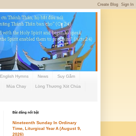
English Hymns
News
Suy Gẫm
Mùa Chay
Lòng Thương Xót Chúa
Bài đăng nổi bật
Nineteenth Sunday In Ordinary
Time, Liturgical Year A (August 9,
2026)