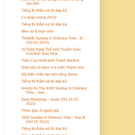
cần biết
Tiếng thì thầm và lời đáp trả
Ca đoàn mừng 20/10
Tiếng thì thầm và lời đáp trả
Mẹo xử lý mụn cơm
Thirtieth Sunday in Ordinary Time – B
(Oct 25, 2015)
Sứ Điệp Ngày Thế Giới Truyền Giáo
Của Đức Giáo Hoà...
Tuần Cửu Nhật kính Thánh Martinô
Giáo Hội có thêm 4 vị Hiển Thánh mới
Bãi biển nhân tạo bên sông Seine
Tiếng thì thầm và lời đáp trả
Homily for The XXIX Sunday in Ordinary
Time - Year...
Daily Readings – Audio (Oct 19-25,
2015)
Thính giác ở người già
XXIX Sunday in Ordinary Time - Year B
(Oct 18, 2015)
Tiếng thì thầm và lời đáp trả