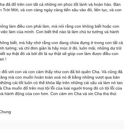
ha đã đổ trên con tất cả những ơn phúc tốt lành và hoàn hảo. Bàn
Trời Mới, và con càng ngày càng tiến sâu vào đó, liên tục, và con
hông làm điều con phải làm, mà nói rằng con không biết hoặc con
 việc làm của mình. Con biết thế nào là
làm chủ tư tưởng và hành
hông biết, mà hãy nhớ rằng con đang chứa đựng ở trong con tất cả
tinh tường; và chỉ đơn giản là hãy múc ở đó, luôn mãi, những dự trữ
ết sự thật đó và bởi đó là sự thật sẽ giúp con làm được điều con
an !
ệc đối với con và con cảm thấy như con đã bỏ quên Cha. Và cũng đã
 năng mà con muốn hoàn toàn xoá nó đi bằng những vượt qua bản
hững cái tốt luôn có thể khỏa lấp trên những cái xấu và làm nó tan
à Cha muốn đổ trên mọi tội lỗi của loài người trong đó có tội lỗi của
 và hành động của con hơn. Con cảm ơn Cha và xin Cha tha thứ.
 Chung