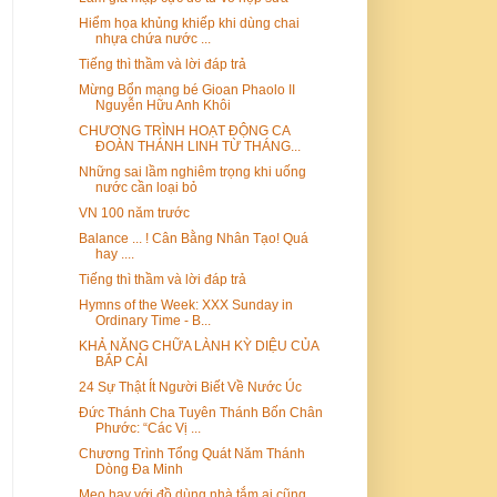
Hiểm họa khủng khiếp khi dùng chai
nhựa chứa nước ...
Tiếng thì thầm và lời đáp trả
Mừng Bổn mạng bé Gioan Phaolo II
Nguyễn Hữu Anh Khôi
CHƯƠNG TRÌNH HOẠT ĐỘNG CA
ĐOÀN THÁNH LINH TỪ THÁNG...
Những sai lầm nghiêm trọng khi uống
nước cần loại bỏ
VN 100 năm trước
Balance ... ! Cân Bằng Nhân Tạo! Quá
hay ....
Tiếng thì thầm và lời đáp trả
Hymns of the Week: XXX Sunday in
Ordinary Time - B...
KHẢ NĂNG CHỮA LÀNH KỲ DIỆU CỦA
BẮP CẢI
24 Sự Thật Ít Người Biết Về Nước Úc
Đức Thánh Cha Tuyên Thánh Bốn Chân
Phước: “Các Vị ...
Chương Trình Tổng Quát Năm Thánh
Dòng Đa Minh
Mẹo hay với đồ dùng nhà tắm ai cũng