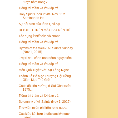
được hâm nóng?
Tiếng thì thầm và lời đáp trả
Holy Spirit Choir invite: Nov. 11th
Seminar on the...
Sự hồi sinh của lãnh tụ vĩ đại
ĐI TOILET TRÊN MÁY BAY NÊN BIẾT ..
Tác dụng ít biết của vỏ chanh
Tiếng thì thầm và lời đáp trả
Hymns of the Week: All Saints Sunday
(Nov 1, 2015)
9 vị trí đau cảnh báo bệnh nguy hiểm
Tiếng thì thầm và lời đáp trả
Món Quà Tuyệt Vời: Sự Lắng Nghe
Thánh Lễ Bế Mạc Thượng Hội Đồng
Giám Mục Thế Giới
Cách đặt tên đường ở Sài Gòn trước
1975...
Tiếng thì thầm và lời đáp trả
Solemnity of All Saints (Nov 1, 2015)
Thư viện miễn phí trên lưng ngựa
Các kiểu kết hợp thuốc cực kỳ nguy
hiểm!