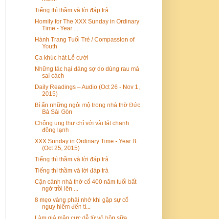
Tiếng thì thầm và lời đáp trả
Homily for The XXX Sunday in Ordinary
Time - Year ...
Hành Trang Tuổi Trẻ / Compassion of
Youth
Ca khúc hát Lễ cưới
Những tác hại đáng sợ do dùng rau má
sai cách
Daily Readings – Audio (Oct 26 - Nov 1,
2015)
Bí ẩn những ngôi mộ trong nhà thờ Đức
Bà Sài Gòn
Chống ung thư chỉ với vài lát chanh
đông lạnh
XXX Sunday in Ordinary Time - Year B
(Oct 25, 2015)
Tiếng thì thầm và lời đáp trả
Tiếng thì thầm và lời đáp trả
Cận cảnh nhà thờ cổ 400 năm tuổi bất
ngờ trồi lên ...
8 mẹo vàng phải nhớ khi gặp sự cố
nguy hiểm đến tí...
Làm giá mập cực dễ từ vỏ hộp sữa