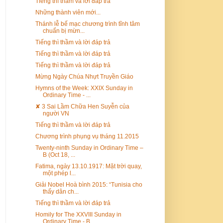
Tiếng thì thầm và lời đáp trả
Những thành viên mới...
Thánh lễ bế mạc chương trình tĩnh tâm
chuẩn bị mừn...
Tiếng thì thầm và lời đáp trả
Tiếng thì thầm và lời đáp trả
Tiếng thì thầm và lời đáp trả
Mừng Ngày Chúa Nhựt Truyền Giáo
Hymns of the Week: XXIX Sunday in
Ordinary Time - ...
✘ 3 Sai Lầm Chữa Hen Suyễn của
người VN
Tiếng thì thầm và lời đáp trả
Chương trình phụng vụ tháng 11.2015
Twenty-ninth Sunday in Ordinary Time –
B (Oct 18, ...
Fatima, ngày 13.10.1917: Mặt trời quay,
một phép l...
Giải Nobel Hoà bình 2015: “Tunisia cho
thấy dân ch...
Tiếng thì thầm và lời đáp trả
Homily for The XXVIII Sunday in
Ordinary Time - B ...