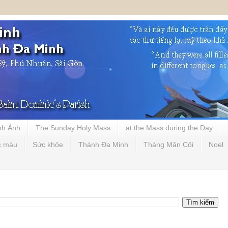
nh Ảnh
The Sunday Holy Mass
at the Mass during the Day
c màu
Sức khỏe
Thánh Đa Minh
Tháng Mân Côi
Noel