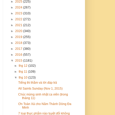
►
2025
(225)
►
2024
(267)
►
2023
(310)
►
2022
(272)
►
2021
(212)
►
2020
(340)
►
2019
(255)
►
2018
(373)
►
2017
(380)
►
2016
(557)
▼
2015
(1181)
►
thg 12
(102)
►
thg 11
(109)
▼
thg 10
(123)
Tiếng thì thầm và lời đáp trả
All Saints Sunday (Nov 1, 2015)
Chúc mừng sinh nhật ca viên (trong
tháng 11)
Ơn Toàn Xá cho Năm Thánh Dòng Đa
Minh
7 loại thực phẩm nào tuyệt đối không