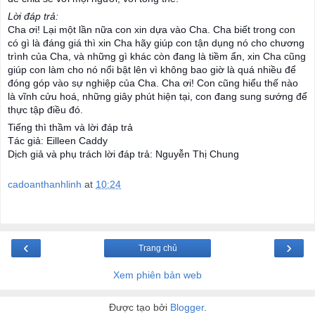
Lời đáp trả:
Cha ơi! Lại một lần nữa con xin dựa vào Cha. Cha biết trong con
có gì là đáng giá thì xin Cha hãy giúp con tận dụng nó cho chương
trình của Cha, và những gì khác còn đang là tiềm ẩn, xin Cha cũng
giúp con làm cho nó nổi bật lên vì không bao giờ là quá nhiều để
đóng góp vào sự nghiệp của Cha. Cha ơi! Con cũng hiểu thế nào
là vĩnh cửu hoá, những giây phút hiện tại, con đang sung sướng để
thực tập điều đó.
Tiếng thì thầm và lời đáp trả
Tác giả: Eilleen Caddy
Dịch giả và phụ trách lời đáp trả: Nguyễn Thị Chung
cadoanthanhlinh
at
10:24
‹
›
Trang chủ
Xem phiên bản web
Được tạo bởi
Blogger
.