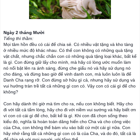
Ngày 2 tháng Mười
Tiếng thì thầm:
Mọi tâm hồn đều có cái để chia sẻ. Có nhiều vật tặng và kho tàng
ở nhiều mức độ khác nhau. Có thể con không có những quà tặng
vật chất, nhưng chắc chắn con có những quà tặng loại khác, bất kể
là gì. Con đừng giữ lấy cho mình, mà hãy có lòng ước muốn làm
nó nổi bật lên ra ánh sáng, đừng che giấu nó và hãy sử dụng nó
cho đáng, và đừng bao giờ để vinh danh con, mà luôn luôn là để
Danh Cha rạng rỡ. Con đừng sở hữu gì cả, nhưng hãy sử dụng và
vui
hưởng tràn trề tất cả những gì con có. Vậy con có cái gì để cho
không?
Con hãy dành thì giờ mà tìm cho ra, nếu con không biết. Hãy cho
đi với tất cả tấm lòng, hãy cho đi với niềm vui sướng và hãy biết ơn
vì con có cái gì để cho, bất kể là gì. Khi con đã chọn sống theo
kiểu đó, nghĩa là hoàn toàn dâng hiến cho Cha và cho công việc
của Cha, con không thể bám víu vào bất cứ một cái gì nữa. Con
hãy nhớ rằng tất cả những gì con có là của Cha, và do đó, tất cả là
để chia sẻ với mọi người, với tổng thể.