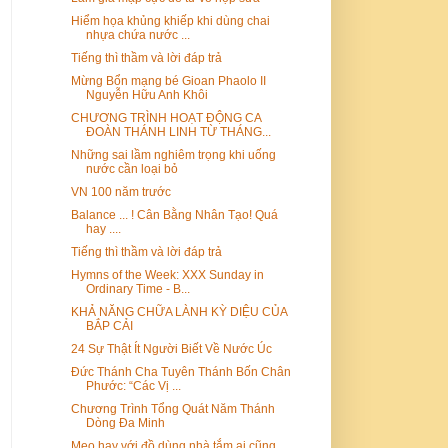
Hiểm họa khủng khiếp khi dùng chai
nhựa chứa nước ...
Tiếng thì thầm và lời đáp trả
Mừng Bổn mạng bé Gioan Phaolo II
Nguyễn Hữu Anh Khôi
CHƯƠNG TRÌNH HOẠT ĐỘNG CA
ĐOÀN THÁNH LINH TỪ THÁNG...
Những sai lầm nghiêm trọng khi uống
nước cần loại bỏ
VN 100 năm trước
Balance ... ! Cân Bằng Nhân Tạo! Quá
hay ....
Tiếng thì thầm và lời đáp trả
Hymns of the Week: XXX Sunday in
Ordinary Time - B...
KHẢ NĂNG CHỮA LÀNH KỲ DIỆU CỦA
BẮP CẢI
24 Sự Thật Ít Người Biết Về Nước Úc
Đức Thánh Cha Tuyên Thánh Bốn Chân
Phước: “Các Vị ...
Chương Trình Tổng Quát Năm Thánh
Dòng Đa Minh
Mẹo hay với đồ dùng nhà tắm ai cũng