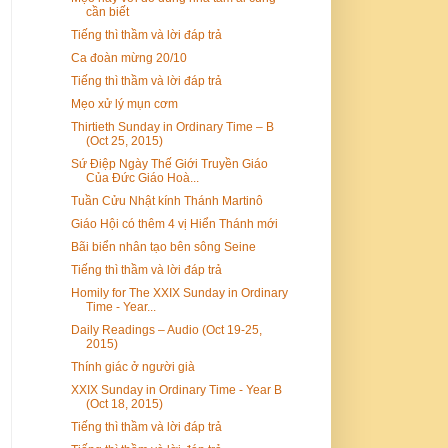
cần biết
Tiếng thì thầm và lời đáp trả
Ca đoàn mừng 20/10
Tiếng thì thầm và lời đáp trả
Mẹo xử lý mụn cơm
Thirtieth Sunday in Ordinary Time – B
(Oct 25, 2015)
Sứ Điệp Ngày Thế Giới Truyền Giáo
Của Đức Giáo Hoà...
Tuần Cửu Nhật kính Thánh Martinô
Giáo Hội có thêm 4 vị Hiển Thánh mới
Bãi biển nhân tạo bên sông Seine
Tiếng thì thầm và lời đáp trả
Homily for The XXIX Sunday in Ordinary
Time - Year...
Daily Readings – Audio (Oct 19-25,
2015)
Thính giác ở người già
XXIX Sunday in Ordinary Time - Year B
(Oct 18, 2015)
Tiếng thì thầm và lời đáp trả