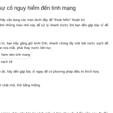
sự cố nguy hiểm đến tính mạng
 hãy vận dụng các mẹo dưới đây để “thoát hiểm” thuận lợi.
nhớ những mẹo nhỏ này để xử lý nhanh trước khi bạn đến gặp bác sĩ để
i trí, bạn hãy gắng giữ bình tĩnh, nhanh chóng lấy một bát nước sạch để
ian rửa mắt, phải thay nước liên tục.
 sạch sẽ
u đó, hãy đến gặp bác sĩ ngay để có phương pháp điều trị thích hợp.
t chặt mũi, thở bằng miệng.