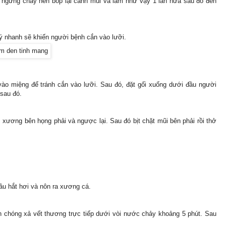
ngừng chảy nên bóp lại cánh mũi và làm như vậy 1 lần nữa sau đó đến
ý nhanh sẽ khiến người bệnh cắn vào lưỡi.
vào miệng để tránh cắn vào lưỡi. Sau đó, đặt gối xuống dưới đầu người
sau đó.
c xương bên họng phải và ngược lại. Sau đó bịt chặt mũi bên phải rồi thở
đầu hắt hơi và nôn ra xương cá.
 chóng xả vết thương trực tiếp dưới vòi nước chảy khoảng 5 phút. Sau