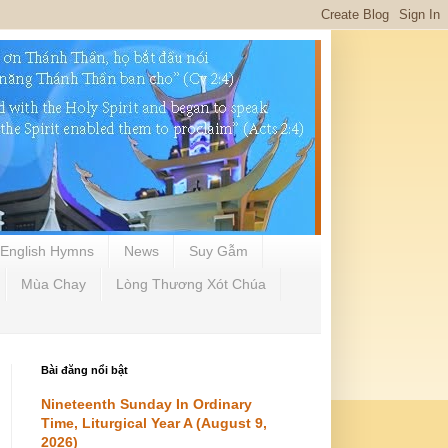
English Hymns
News
Suy Gẫm
Mùa Chay
Lòng Thương Xót Chúa
Bài đăng nổi bật
Nineteenth Sunday In Ordinary
Time, Liturgical Year A (August 9,
2026)