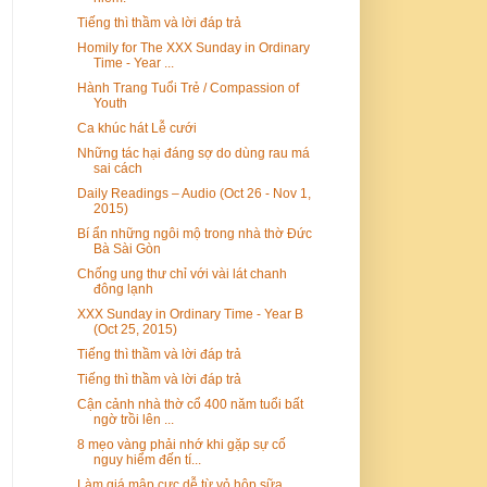
Tiếng thì thầm và lời đáp trả
Homily for The XXX Sunday in Ordinary
Time - Year ...
Hành Trang Tuổi Trẻ / Compassion of
Youth
Ca khúc hát Lễ cưới
Những tác hại đáng sợ do dùng rau má
sai cách
Daily Readings – Audio (Oct 26 - Nov 1,
2015)
Bí ẩn những ngôi mộ trong nhà thờ Đức
Bà Sài Gòn
Chống ung thư chỉ với vài lát chanh
đông lạnh
XXX Sunday in Ordinary Time - Year B
(Oct 25, 2015)
Tiếng thì thầm và lời đáp trả
Tiếng thì thầm và lời đáp trả
Cận cảnh nhà thờ cổ 400 năm tuổi bất
ngờ trồi lên ...
8 mẹo vàng phải nhớ khi gặp sự cố
nguy hiểm đến tí...
Làm giá mập cực dễ từ vỏ hộp sữa