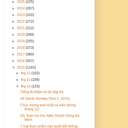
►
2025
(225)
►
2024
(267)
►
2023
(310)
►
2022
(272)
►
2021
(212)
►
2020
(340)
►
2019
(255)
►
2018
(373)
►
2017
(380)
►
2016
(557)
▼
2015
(1181)
►
thg 12
(102)
►
thg 11
(109)
▼
thg 10
(123)
Tiếng thì thầm và lời đáp trả
All Saints Sunday (Nov 1, 2015)
Chúc mừng sinh nhật ca viên (trong
tháng 11)
Ơn Toàn Xá cho Năm Thánh Dòng Đa
Minh
7 loại thực phẩm nào tuyệt đối không