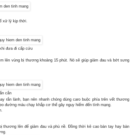
xử lý kịp thời.
hi đưa đi cấp cứu
m lên vùng bị thương khoảng 15 phút. Nó sẽ giúp giảm đau và bớt sưng
rắn cắn
hay rắn lành, bạn nên nhanh chóng dùng caro buộc phía trên vết thương
theo đường máu chạy khắp cơ thể gây nguy hiểm đến tính mạng.
n.
ị thương lên để giảm đau và phù nề. Đồng thời kê cao bàn tay hay bàn
ơng.