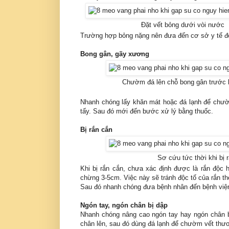
Đặt vết bỏng dưới vòi nước
Trường hợp bỏng nặng nên đưa đến cơ sở y tế để 
Bong gân, gãy xương
Chườm đá lên chỗ bong gân trước k
Nhanh chóng lấy khăn mát hoặc đá lạnh để chườ
tấy. Sau đó mới đến bước xử lý bằng thuốc.
Bị rắn cắn
Sơ cứu tức thời khi bị 
Khi bị rắn cắn, chưa xác định được là rắn độc 
chừng 3-5cm. Việc này sẽ tránh độc tố của rắn 
Sau đó nhanh chóng đưa bệnh nhân đến bệnh việ
Ngón tay, ngón chân bị dập
Nhanh chóng nâng cao ngón tay hay ngón chân b
chân lên, sau đó dùng đá lạnh để chườm vết thư