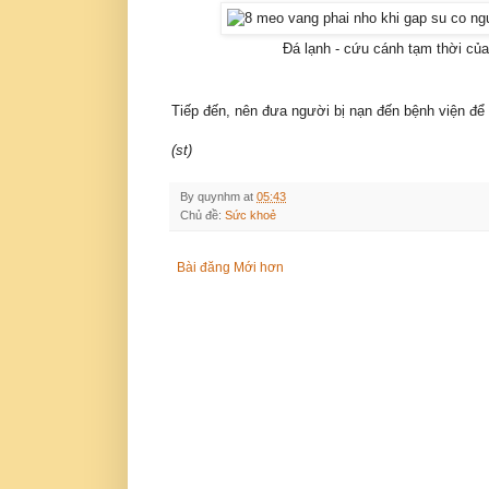
Đá lạnh - cứu cánh tạm thời của
Tiếp đến, nên đưa người bị nạn đến bệnh viện để 
(st)
By
quynhm
at
05:43
Chủ đề:
Sức khoẻ
Bài đăng Mới hơn