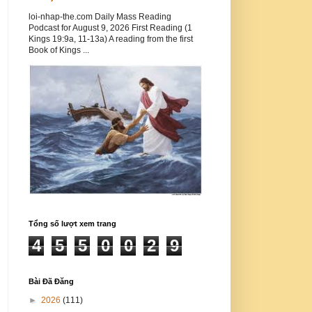
loi-nhap-the.com Daily Mass Reading
Podcast for August 9, 2026 First Reading (1
Kings 19:9a, 11-13a) A reading from the first
Book of Kings ...
Tổng số lượt xem trang
4
5
5
0
0
2
9
Bài Đã Đăng
►
2026
(111)