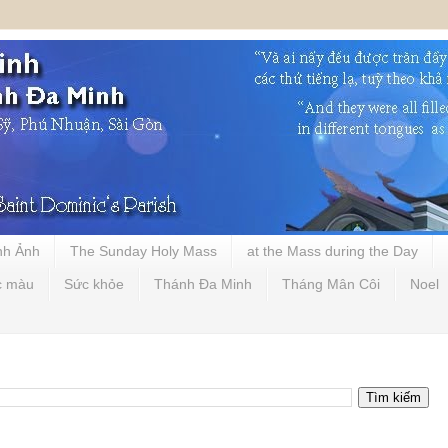
nh Ảnh
The Sunday Holy Mass
at the Mass during the Day
c màu
Sức khỏe
Thánh Đa Minh
Tháng Mân Côi
Noel