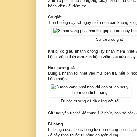
Sau 10 phút máu sẽ ngừng chảy. Nếu máu chưa 
bệnh viện để kiểm tra.
Co giật
Tình huống này rất nguy hiểm nếu bạn không xử l
Sơ cứu co giật
Khi bị co giật, nhanh chóng lấy khăn mềm nhét 
bệnh, đồng thời đưa đến bệnh viện cấp cứu ngay 
Hóc xương cá
Dùng 1 nhánh tỏi nhét vào mũi bên trái nếu bị hó
bằng miệng.
Trị hóc xương cá dễ dàng với tỏi
Giữ nguyên tư thế đó trong 1-2 phút, bạn sẽ bắt 
Bị bỏng
Bị bỏng nước hoặc bỏng lửa bạn cũng nên nhanh
đó hãy thoa thuốc trị bỏng chuyên dụng.