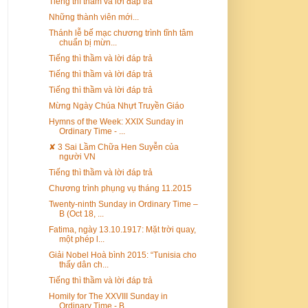
Tiếng thì thầm và lời đáp trả
Những thành viên mới...
Thánh lễ bế mạc chương trình tĩnh tâm
chuẩn bị mừn...
Tiếng thì thầm và lời đáp trả
Tiếng thì thầm và lời đáp trả
Tiếng thì thầm và lời đáp trả
Mừng Ngày Chúa Nhựt Truyền Giáo
Hymns of the Week: XXIX Sunday in
Ordinary Time - ...
✘ 3 Sai Lầm Chữa Hen Suyễn của
người VN
Tiếng thì thầm và lời đáp trả
Chương trình phụng vụ tháng 11.2015
Twenty-ninth Sunday in Ordinary Time –
B (Oct 18, ...
Fatima, ngày 13.10.1917: Mặt trời quay,
một phép l...
Giải Nobel Hoà bình 2015: “Tunisia cho
thấy dân ch...
Tiếng thì thầm và lời đáp trả
Homily for The XXVIII Sunday in
Ordinary Time - B ...