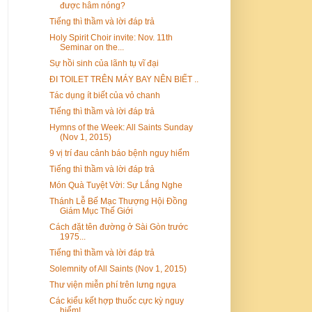
được hâm nóng?
Tiếng thì thầm và lời đáp trả
Holy Spirit Choir invite: Nov. 11th
Seminar on the...
Sự hồi sinh của lãnh tụ vĩ đại
ĐI TOILET TRÊN MÁY BAY NÊN BIẾT ..
Tác dụng ít biết của vỏ chanh
Tiếng thì thầm và lời đáp trả
Hymns of the Week: All Saints Sunday
(Nov 1, 2015)
9 vị trí đau cảnh báo bệnh nguy hiểm
Tiếng thì thầm và lời đáp trả
Món Quà Tuyệt Vời: Sự Lắng Nghe
Thánh Lễ Bế Mạc Thượng Hội Đồng
Giám Mục Thế Giới
Cách đặt tên đường ở Sài Gòn trước
1975...
Tiếng thì thầm và lời đáp trả
Solemnity of All Saints (Nov 1, 2015)
Thư viện miễn phí trên lưng ngựa
Các kiểu kết hợp thuốc cực kỳ nguy
hiểm!