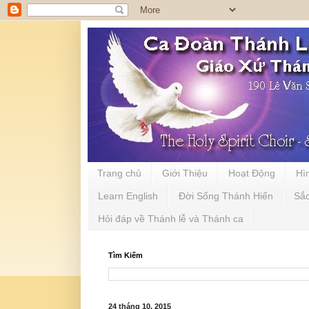
Trang chủ
Giới Thiệu
Hoạt Động
Hì
Learn English
Đời Sống Thánh Hiến
Sắ
Hỏi đáp về Thánh lễ và Thánh ca
Tìm Kiếm
24 tháng 10, 2015