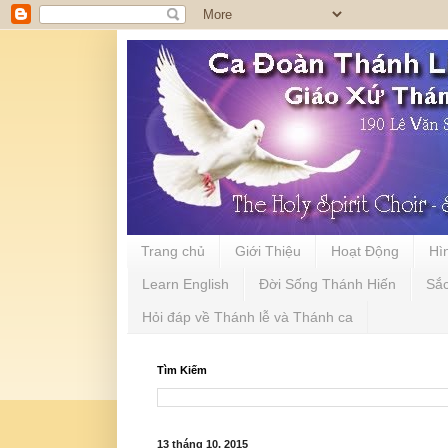
Trang chủ
Giới Thiệu
Hoạt Động
Hì
Learn English
Đời Sống Thánh Hiến
Sắ
Hỏi đáp về Thánh lễ và Thánh ca
Tìm Kiếm
13 tháng 10, 2015