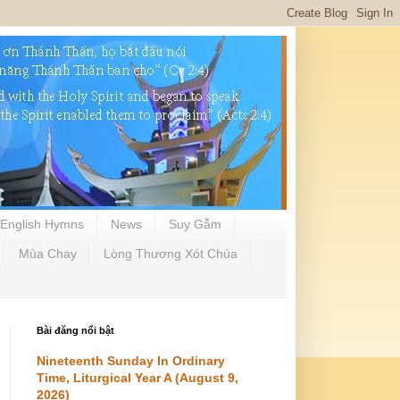
English Hymns
News
Suy Gẫm
Mùa Chay
Lòng Thương Xót Chúa
Bài đăng nổi bật
Nineteenth Sunday In Ordinary
Time, Liturgical Year A (August 9,
2026)