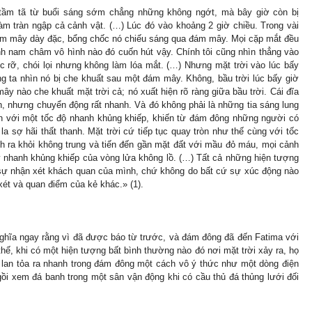
tầm tã từ buổi sáng sớm chẳng những không ngớt, mà bây giờ còn bị
làm tràn ngập cả cảnh vật. (…) Lúc đó vào khoảng 2 giờ chiều. Trong vài
 đám mây dày đặc, bổng chốc nó chiếu sáng qua đám mây. Mọi cặp mắt đều
h nam châm vô hình nào đó cuốn hút vậy. Chính tôi cũng nhìn thẳng vào
ực rỡ, chói lọi nhưng không làm lóa mắt. (…) Nhưng mặt trời vào lúc bấy
g ta nhìn nó bị che khuất sau một đám mây. Không, bầu trời lúc bấy giờ
y nào che khuất mặt trời cả; nó xuất hiện rõ ràng giữa bầu trời. Cái đĩa
, nhưng chuyển động rất nhanh. Và đó không phải là những tia sáng lung
tròn với một tốc độ nhanh khủng khiếp, khiến từ đám đông những người có
 sợ hãi thất thanh. Mặt trời cứ tiếp tục quay tròn như thế cùng với tốc
h ra khỏi không trung và tiến đến gần mặt đất với mầu đỏ máu, mọi cảnh
y nhanh khủng khiếp của vòng lửa không lồ. (…) Tất cả những hiện tượng
ây sự nhận xét khách quan của mình, chứ không do bất cứ sự xúc động nào
xét và quan điểm của kẻ khác.» (1).
 nghĩa ngay rằng vì đã được báo từ trước, và đám đông đã đến Fatima với
thế, khi có một hiện tượng bất bình thường nào đó nơi mặt trời xảy ra, họ
ứ lan tỏa ra nhanh trong đám đông một cách vô ý thức như một dòng điện
ồi xem đá banh trong một sân vận động khi có cầu thủ đá thủng lưới đối