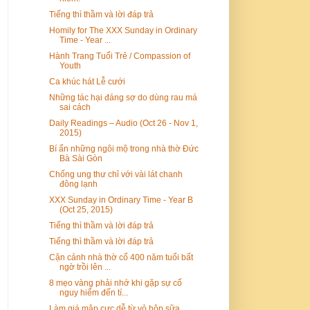
Tiếng thì thầm và lời đáp trả
Homily for The XXX Sunday in Ordinary
Time - Year ...
Hành Trang Tuổi Trẻ / Compassion of
Youth
Ca khúc hát Lễ cưới
Những tác hại đáng sợ do dùng rau má
sai cách
Daily Readings – Audio (Oct 26 - Nov 1,
2015)
Bí ẩn những ngôi mộ trong nhà thờ Đức
Bà Sài Gòn
Chống ung thư chỉ với vài lát chanh
đông lạnh
XXX Sunday in Ordinary Time - Year B
(Oct 25, 2015)
Tiếng thì thầm và lời đáp trả
Tiếng thì thầm và lời đáp trả
Cận cảnh nhà thờ cổ 400 năm tuổi bất
ngờ trồi lên ...
8 mẹo vàng phải nhớ khi gặp sự cố
nguy hiểm đến tí...
Làm giá mập cực dễ từ vỏ hộp sữa