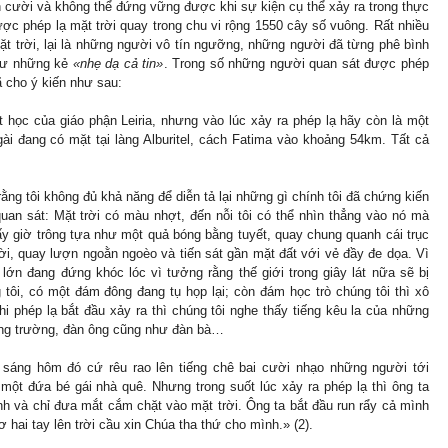
 cười và không thể đứng vững được khi sự kiện cụ thể xảy ra trong thực
được phép lạ mặt trời quay trong chu vi rộng 1550 cây số vuông. Rất nhiều
t trời, lại là những người vô tín ngưỡng, những người đã từng phê bình
hư những kẻ
«nhẹ dạ cả tin»
. Trong số những người quan sát được phép
ã cho ý kiến như sau:
t học của giáo phận Leiria, nhưng vào lúc xảy ra phép lạ hãy còn là một
ài đang có mặt tại làng Alburitel, cách Fatima vào khoảng 54km. Tất cả
ằng tôi không đủ khả năng để diễn tả lại những gì chính tôi đã chứng kiến
uan sát: Mặt trời có màu nhợt, đến nỗi tôi có thể nhìn thẳng vào nó mà
ấy giờ trông tựa như một quả bóng bằng tuyết, quay chung quanh cái trục
ời, quay lượn ngoằn ngoèo và tiến sát gần mặt đất với vẻ đầy đe dọa. Vì
lớn đang đứng khóc lóc vì tưởng rằng thế giới trong giây lát nữa sẽ bị
tôi, có một đám đông đang tụ họp lại; còn đám học trò chúng tôi thì xô
i phép lạ bắt đầu xảy ra thì chúng tôi nghe thấy tiếng kêu la của những
ng trường, đàn ông cũng như đàn bà…
 sáng hôm đó cứ rêu rao lên tiếng chê bai cười nhạo những người tới
một đứa bé gái nhà quê. Nhưng trong suốt lúc xảy ra phép lạ thì ông ta
nh và chỉ đưa mắt cắm chặt vào mặt trời. Ông ta bắt đầu run rẩy cả mình
ơ hai tay lên trời cầu xin Chúa tha thứ cho mình.» (2).