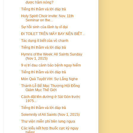
được hâm nóng?
Tiếng thì thầm và lời đáp trả
Holy Spirit Choir invite: Nov. 11th
Seminar on the...
Sự hồi sinh của lãnh tụ vĩ đại
ĐI TOILET TRÊN MÁY BAY NÊN BIẾT ..
Tác dụng ít biết của vỏ chanh
Tiếng thì thầm và lời đáp trả
Hymns of the Week: All Saints Sunday
(Nov 1, 2015)
9 vị trí đau cảnh báo bệnh nguy hiểm
Tiếng thì thầm và lời đáp trả
Món Quà Tuyệt Vời: Sự Lắng Nghe
Thánh Lễ Bế Mạc Thượng Hội Đồng
Giám Mục Thế Giới
Cách đặt tên đường ở Sài Gòn trước
1975...
Tiếng thì thầm và lời đáp trả
Solemnity of All Saints (Nov 1, 2015)
Thư viện miễn phí trên lưng ngựa
Các kiểu kết hợp thuốc cực kỳ nguy
hiểm!