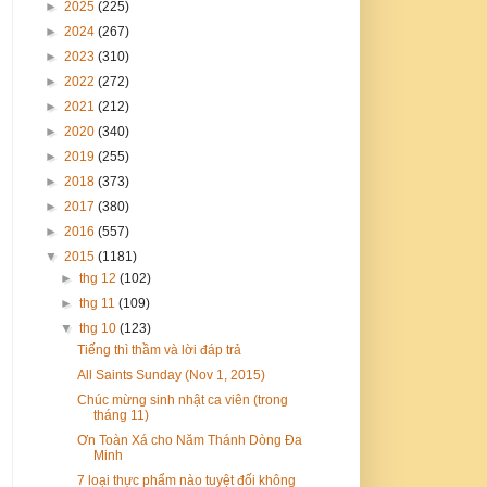
►
2025
(225)
►
2024
(267)
►
2023
(310)
►
2022
(272)
►
2021
(212)
►
2020
(340)
►
2019
(255)
►
2018
(373)
►
2017
(380)
►
2016
(557)
▼
2015
(1181)
►
thg 12
(102)
►
thg 11
(109)
▼
thg 10
(123)
Tiếng thì thầm và lời đáp trả
All Saints Sunday (Nov 1, 2015)
Chúc mừng sinh nhật ca viên (trong
tháng 11)
Ơn Toàn Xá cho Năm Thánh Dòng Đa
Minh
7 loại thực phẩm nào tuyệt đối không