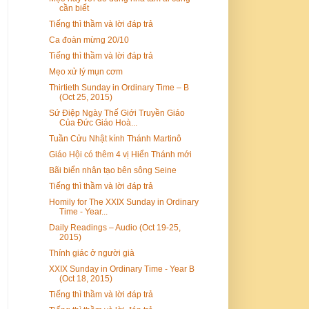
cần biết
Tiếng thì thầm và lời đáp trả
Ca đoàn mừng 20/10
Tiếng thì thầm và lời đáp trả
Mẹo xử lý mụn cơm
Thirtieth Sunday in Ordinary Time – B
(Oct 25, 2015)
Sứ Điệp Ngày Thế Giới Truyền Giáo
Của Đức Giáo Hoà...
Tuần Cửu Nhật kính Thánh Martinô
Giáo Hội có thêm 4 vị Hiển Thánh mới
Bãi biển nhân tạo bên sông Seine
Tiếng thì thầm và lời đáp trả
Homily for The XXIX Sunday in Ordinary
Time - Year...
Daily Readings – Audio (Oct 19-25,
2015)
Thính giác ở người già
XXIX Sunday in Ordinary Time - Year B
(Oct 18, 2015)
Tiếng thì thầm và lời đáp trả