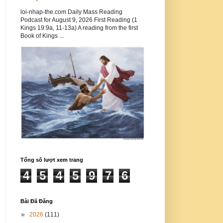
loi-nhap-the.com Daily Mass Reading
Podcast for August 9, 2026 First Reading (1
Kings 19:9a, 11-13a) A reading from the first
Book of Kings ...
Tổng số lượt xem trang
4
5
4
5
9
7
6
Bài Đã Đăng
►
2026
(111)