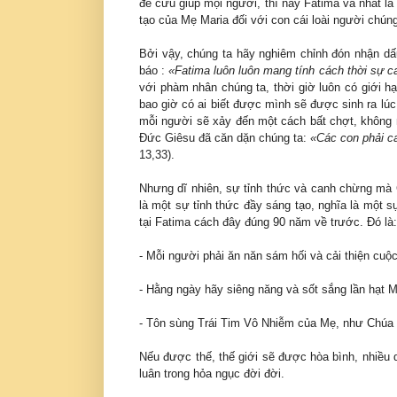
để cứu giúp mọi người, thì nay Fatima và nhất là
tạo của Mẹ Maria đối với con cái loài người chúng
Bởi vậy, chúng ta hãy nghiêm chỉnh đón nhận dấ
báo :
«Fatima luôn luôn mang tính cách thời sự c
với phàm nhân chúng ta, thời giờ luôn có giới h
bao giờ có ai biết được mình sẽ được sinh ra lúc
mỗi người sẽ xảy đến một cách bất chợt, không 
Đức Giêsu đã căn dặn chúng ta:
«Các con phải can
13,33).
Nhưng dĩ nhiên, sự tỉnh thức và canh chừng mà 
là một sự tỉnh thức đầy sáng tạo, nghĩa là một 
tại Fatima cách đây đúng 90 năm về trước. Đó là:
- Mỗi người phải ăn năn sám hối và cải thiện cuộ
- Hằng ngày hãy siêng năng và sốt sắng lần hạt M
- Tôn sùng Trái Tim Vô Nhiễm của Mẹ, như Chúa
Nếu được thế, thế giới sẽ được hòa bình, nhiều d
luân trong hỏa ngục đời đời.