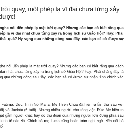
trời quay, một phép lạ vĩ đại chưa từng xảy
 được!
 nghe nói đến phép lạ mặt trời quay? Nhưng các bạn có biết rằng qua
hép lạ vĩ đai nhất chưa từng xảy ra trong lịch sử Giáo Hội? Hay: Phải
t thái quá? Hy vọng qua những dòng sau đây, các bạn sẽ có được sự
ghe nói đến phép lạ mặt trời quay? Nhưng các bạn có biết rằng qua cách
ĩ đai nhất chưa từng xảy ra trong lịch sử Giáo Hội? Hay: Phải chăng đây là
ọng qua những dòng sau đây, các bạn sẽ có được sự nhận định chính xác
ở Fatima, Đức Trinh Nữ Maria, Mẹ Thiên Chúa đã hiện ra lần thứ sáu với
tuổi) và Jacinta (6 tuổi). Nhưng nhiều người cho rằng việc Đức Mẹ hiện ra
để gạt gẫm người khác hay do thủ đoạn của những người lớn đứng phía sau
 kinh tế nào đó. Chính bà mẹ Lucia cũng hoàn toàn nghi ngờ, đến nỗi bà
ối.