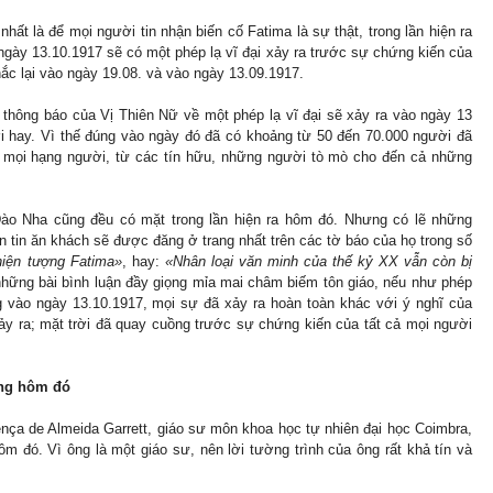
nhất là để mọi người tin nhận biến cố Fatima là sự thật, trong lần hiện ra
ngày 13.10.1917 sẽ có một phép lạ vĩ đại xảy ra trước sự chứng kiến của
c lại vào ngày 19.08. và vào ngày 13.09.1917.
ự thông báo của Vị Thiên Nữ về một phép lạ vĩ đại sẽ xảy ra vào ngày 13
ời hay. Vì thế đúng vào ngày đó đã có khoảng từ 50 đến 70.000 người đã
ủ mọi hạng người, từ các tín hữu, những người tò mò cho đến cả những
ào Nha cũng đều có mặt trong lần hiện ra hôm đó. Nhưng có lẽ những
 tin ăn khách sẽ được đăng ở trang nhất trên các tờ báo của họ trong số
hiện tượng Fatima»
, hay:
«Nhân loại văn minh của thế kỷ XX vẫn còn bị
hững bài bình luận đầy giọng mỉa mai châm biếm tôn giáo, nếu như phép
 vào ngày 13.10.1917, mọi sự đã xảy ra hoàn toàn khác với ý nghĩ của
ảy ra; mặt trời đã quay cuồng trước sự chứng kiến của tất cả mọi người
ùng hôm đó
ença de Almeida Garrett, giáo sư môn khoa học tự nhiên đại học Coimbra,
m đó. Vì ông là một giáo sư, nên lời tường trình của ông rất khả tín và