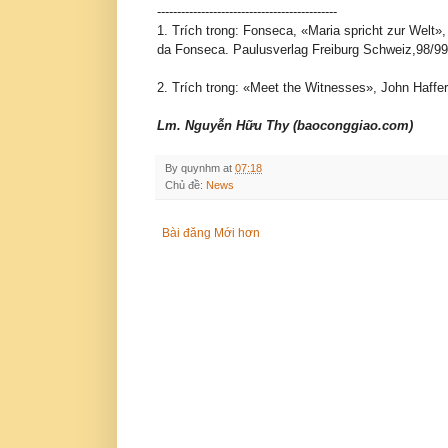
---------------------------------------------
1. Trích trong: Fonseca, «Maria spricht zur Welt
da Fonseca. Paulusverlag Freiburg Schweiz,98/99
2. Trích trong: «Meet the Witnesses», John Haffer
Lm. Nguyễn Hữu Thy (baoconggiao.com)
By
quynhm
at
07:18
Chủ đề:
News
Bài đăng Mới hơn