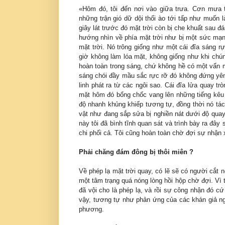
«Hôm đó, tôi đến nơi vào giữa trưa. Cơn mưa 
những trận gió dữ dội thổi ào tới tấp như muốn 
giây lát trước đó mặt trời còn bị che khuất sau
hướng nhìn về phía mặt trời như bị một sức mạn
mặt trời. Nó trông giống như một cái đĩa sáng r
giờ không làm lóa mặt, không giống như khi chún
hoàn toàn trong sáng, chứ không hề có một vẩn mâ
sáng chói đầy mầu sắc rực rỡ đó không đứng yên
linh phát ra từ các ngôi sao. Cái đĩa lửa quay 
mặt hôm đó bổng chốc vang lên những tiếng kêu la
độ nhanh khủng khiếp tương tự, đồng thời nó tác
vật như đang sắp sửa bị nghiền nát dưới độ qua
này tôi đã bình tĩnh quan sát và trình bày ra đ
chi phối cả. Tôi cũng hoàn toàn chờ đợi sự nhận 
Phải chăng đám đông bị thôi miên ?
Về phép lạ mặt trời quay, có lẽ sẽ có người cắt
một tâm trạng quá nóng lòng hồi hộp chờ đợi. Vì 
đã vội cho là phép lạ, và rồi sự công nhận đó c
vậy, tương tự như phản ứng của các khán giả ng
phương.