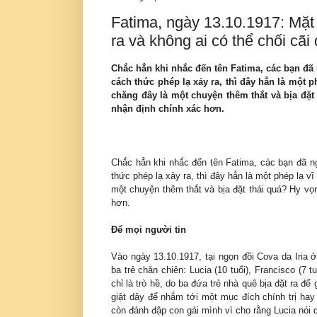
Fatima, ngày 13.10.1917: Mặt 
ra và không ai có thể chối cãi
Chắc hẳn khi nhắc đến tên Fatima, các bạn đã
cách thức phép lạ xảy ra, thì đây hẳn là một p
chăng đây là một chuyện thêm thắt và bịa đặ
nhận định chính xác hơn.
Chắc hẳn khi nhắc đến tên Fatima, các bạn đã n
thức phép lạ xảy ra, thì đây hẳn là một phép lạ v
một chuyện thêm thắt và bịa đặt thái quá? Hy v
hơn.
Để mọi người tin
Vào ngày 13.10.1917, tại ngọn đồi Cova da Iria 
ba trẻ chăn chiên: Lucia (10 tuổi), Francisco (7 
chỉ là trò hề, do ba đứa trẻ nhà quê bịa đặt ra 
giật dây để nhắm tới một mục đích chính trị hay
còn đánh đập con gái mình vì cho rằng Lucia nói d