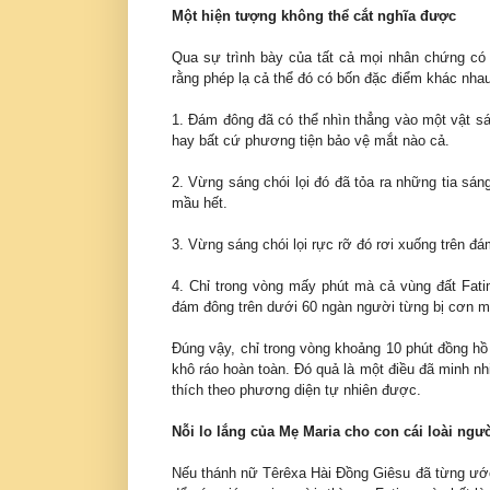
Một hiện tượng không thể cắt nghĩa được
Qua sự trình bày của tất cả mọi nhân chứng có 
rằng phép lạ cả thể đó có bốn đặc điểm khác nhau
1. Đám đông đã có thể nhìn thẳng vào một vật sá
hay bất cứ phương tiện bảo vệ mắt nào cả.
2. Vừng sáng chói lọi đó đã tỏa ra những tia sá
mầu hết.
3. Vừng sáng chói lọi rực rỡ đó rơi xuống trên đ
4. Chỉ trong vòng mấy phút mà cả vùng đất Fat
đám đông trên dưới 60 ngàn người từng bị cơn m
Đúng vậy, chỉ trong vòng khoảng 10 phút đồng h
khô ráo hoàn toàn. Đó quả là một điều đã minh nhiê
thích theo phương diện tự nhiên được.
Nỗi lo lắng của Mẹ Maria cho con cái loài ngư
Nếu thánh nữ Têrêxa Hài Đồng Giêsu đã từng ước a