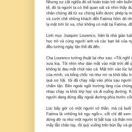
Nhưng sự cắt nghĩa đó sẽ hoàn toàn trở nên buồn
tế, đó là người ta có thể quan sát và nhìn thấy 
nhân chứng đã từ xa chứng kiến được phép lạ mặ
và cười chê những khách đến Fatima hôm đó n
lạ mặt trời từ xa, chứ không có mặt tại Fatima, đ
Linh mục Joaquim Lourenco, hiện là nhà giáo luậ
học trò và cùng người anh và các bạn bè của ng
đều tưởng ngày tận thế đã đến.
Cha Lourenco tường thuật lại như sau: «Tôi nghĩ r
xưa kia. Tôi nhìn như dán mắt vào mặt trời để q
không bị đau mắt chút nào cả. Mặt trời vào lúc b
của mình, và bổng chốc nó như rơi ra khỏi bầu tr
quá sợ hãi, tôi đã chạy nấp vào phía sau người 
chấm tận. Bên ngoài ngôi trường làng của chúng 
nhau chạy ra khỏi lớp học và đi xuống đường. Kh
người đang đứng đầy ngoài đường phía trước cổ
Lúc bấy giờ có một người vô thần, mà cả buổi
Fatima là «những kẻ ngu ngốc», cốt chỉ để xem 
đứng đờ ra như một người bị bất toại cả thân mì
mẩy lẫn chân tay, rồi quỳ xuống trên bùn lầy và gi