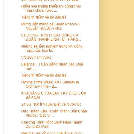
Hiểm họa khủng khiếp khi dùng chai
nhựa chứa nước ...
Tiếng thì thầm và lời đáp trả
Mừng Bổn mạng bé Gioan Phaolo II
Nguyễn Hữu Anh Khôi
CHƯƠNG TRÌNH HOẠT ĐỘNG CA
ĐOÀN THÁNH LINH TỪ THÁNG...
Những sai lầm nghiêm trọng khi uống
nước cần loại bỏ
VN 100 năm trước
Balance ... ! Cân Bằng Nhân Tạo! Quá
hay ....
Tiếng thì thầm và lời đáp trả
Hymns of the Week: XXX Sunday in
Ordinary Time - B...
KHẢ NĂNG CHỮA LÀNH KỲ DIỆU CỦA
BẮP CẢI
24 Sự Thật Ít Người Biết Về Nước Úc
Đức Thánh Cha Tuyên Thánh Bốn Chân
Phước: “Các Vị ...
Chương Trình Tổng Quát Năm Thánh
Dòng Đa Minh
Mẹo hay với đồ dùng nhà tắm ai cũng