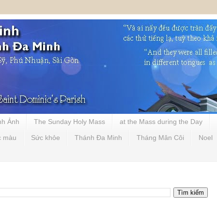
nh Ảnh
The Sunday Holy Mass
at the Mass during the Day
c màu
Sức khỏe
Thánh Đa Minh
Tháng Mân Côi
Noel