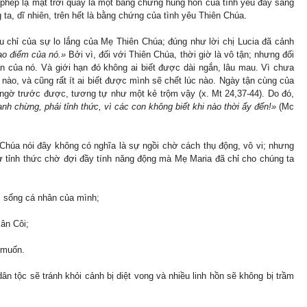
 phép lạ mặt trời quay là một bằng chứng hùng hồn của tình yêu đầy sáng
 ta, dĩ nhiên, trên hết là bằng chứng của tình yêu Thiên Chúa.
u chỉ của sự lo lắng của Mẹ Thiên Chúa; đúng như lời chị Lucia đã cảnh
ao điểm của nó.»
Bởi vì, đối với Thiên Chúa, thời giờ là vô tận; nhưng đối
ạn của nó. Và giới hạn đó không ai biết được dài ngắn, lâu mau. Vì chưa
 nào, và cũng rất ít ai biết được mình sẽ chết lúc nào. Ngày tận cùng của
ngờ trước được, tương tự như một kẻ trộm vậy (x. Mt 24,37-44). Do đó,
h chừng, phải tỉnh thức, vì các con không biết khi nào thời ấy đến!»
(Mc
Chúa nói đây không có nghĩa là sự ngồi chờ cách thụ động, vô vi; nhưng
sự tỉnh thức chờ đợi đầy tính năng động mà Mẹ Maria đã chỉ cho chúng ta
c sống cá nhân của mình;
ân Côi;
 muốn.
ân tộc sẽ tránh khỏi cảnh bị diệt vong và nhiều linh hồn sẽ không bị trầm