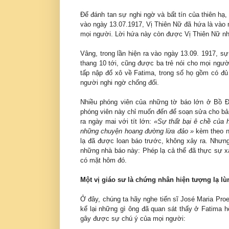
Để đánh tan sự nghi ngờ và bất tín của thiên hạ, 
vào ngày 13.07.1917, Vị Thiên Nữ đã hứa là vào 
mọi người. Lời hứa này còn được Vị Thiên Nữ nhắ
Vâng, trong lần hiện ra vào ngày 13.09. 1917, s
thang 10 tới, cũng được ba trẻ nói cho mọi ngư
tấp nập đổ xô về Fatima, trong số họ gồm có đ
người nghi ngờ chống đối.
Nhiều phóng viên của những tờ báo lớn ở Bồ Đ
phóng viên này chỉ muốn đến để soạn sửa cho bản
ra ngày mai với tít lớn:
«Sự thất bại ê chề của 
những chuyện hoang đường lừa đảo »
kèm theo n
lạ đã được loan báo trước, không xảy ra. Nhưng
những nhà báo này: Phép lạ cả thể đã thực sự x
có mặt hôm đó.
Một vị giáo sư là chứng nhân hiện tượng lạ l
Ở đây, chúng ta hãy nghe tiến sĩ José Maria Pro
kể lại những gì ông đã quan sát thấy ở Fatima hô
gây được sự chú ý của mọi người: