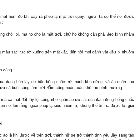
mắt hôm đó khi xảy ra phép lạ mặt trời quay, người ta có thể nói được
 :
ng chói lọi, mà họ cho là mặt trời, chứ họ không cần phải đeo kính nhâm
ng mầu sắc rực rỡ xuống trên mặt đất, đến nỗi mọi cảnh vật đều bị nhuộm
ám đông.
ima đang bùn lầy dơ bẩn bổng chốc trở thành khô cứng, và áo quần của
ưa cả buổi sáng làm ướt đẫm cũng hoàn toàn khô ráo bình thường.
ồ mà cả mặt đất lầy lội cũng như quần áo ướt át của đám đông bổng chốc
n nói lên rằng ngoài phép lạ siêu nhiên ra, không thể tìm ra được lời giải
ời
o là khi được về trên trời, thánh nữ sẽ trở thành tình yêu đầy sáng tạo