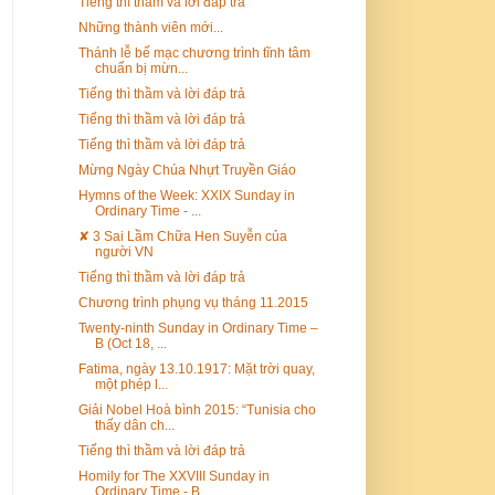
Tiếng thì thầm và lời đáp trả
Những thành viên mới...
Thánh lễ bế mạc chương trình tĩnh tâm
chuẩn bị mừn...
Tiếng thì thầm và lời đáp trả
Tiếng thì thầm và lời đáp trả
Tiếng thì thầm và lời đáp trả
Mừng Ngày Chúa Nhựt Truyền Giáo
Hymns of the Week: XXIX Sunday in
Ordinary Time - ...
✘ 3 Sai Lầm Chữa Hen Suyễn của
người VN
Tiếng thì thầm và lời đáp trả
Chương trình phụng vụ tháng 11.2015
Twenty-ninth Sunday in Ordinary Time –
B (Oct 18, ...
Fatima, ngày 13.10.1917: Mặt trời quay,
một phép l...
Giải Nobel Hoà bình 2015: “Tunisia cho
thấy dân ch...
Tiếng thì thầm và lời đáp trả
Homily for The XXVIII Sunday in
Ordinary Time - B ...