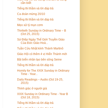
cần biết
Tiếng thì thầm và lời đáp trả
Ca đoàn mừng 20/10
Tiếng thì thầm và lời đáp trả
Mẹo xử lý mụn cơm
Thirtieth Sunday in Ordinary Time – B
(Oct 25, 2015)
Sứ Điệp Ngày Thế Giới Truyền Giáo
Của Đức Giáo Hoà...
Tuần Cửu Nhật kính Thánh Martinô
Giáo Hội có thêm 4 vị Hiển Thánh mới
Bãi biển nhân tạo bên sông Seine
Tiếng thì thầm và lời đáp trả
Homily for The XXIX Sunday in Ordinary
Time - Year...
Daily Readings – Audio (Oct 19-25,
2015)
Thính giác ở người già
XXIX Sunday in Ordinary Time - Year B
(Oct 18, 2015)
Tiếng thì thầm và lời đáp trả