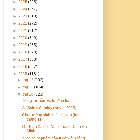
►
2025
(225)
►
2024
(267)
►
2023
(310)
►
2022
(272)
►
2021
(212)
►
2020
(340)
►
2019
(255)
►
2018
(373)
►
2017
(380)
►
2016
(557)
▼
2015
(1181)
►
thg 12
(102)
►
thg 11
(109)
▼
thg 10
(123)
Tiếng thì thầm và lời đáp trả
All Saints Sunday (Nov 1, 2015)
Chúc mừng sinh nhật ca viên (trong
tháng 11)
Ơn Toàn Xá cho Năm Thánh Dòng Đa
Minh
7 loại thực phẩm nào tuyệt đối không