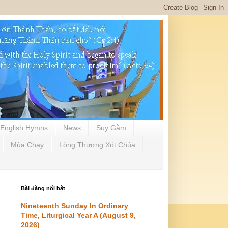
English Hymns
News
Suy Gẫm
Mùa Chay
Lòng Thương Xót Chúa
Bài đăng nổi bật
Nineteenth Sunday In Ordinary
Time, Liturgical Year A (August 9,
2026)