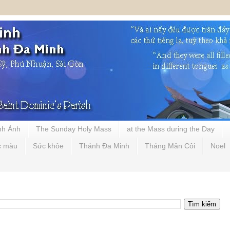
nh Ảnh
The Sunday Holy Mass
at the Mass during the Day
c màu
Sức khỏe
Thánh Đa Minh
Tháng Mân Côi
Noel