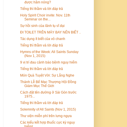
được hâm nóng?
Tiếng thì thầm và lời đáp trả
Holy Spirit Choir invite: Nov. 11th
Seminar on the...
Sự hồi sinh của lãnh tụ vĩ đại
ĐI TOILET TRÊN MÁY BAY NÊN BIẾT ..
Tác dụng ít biết của vỏ chanh
Tiếng thì thầm và lời đáp trả
Hymns of the Week: All Saints Sunday
(Nov 1, 2015)
9 vị trí đau cảnh báo bệnh nguy hiểm
Tiếng thì thầm và lời đáp trả
Món Quà Tuyệt Vời: Sự Lắng Nghe
Thánh Lễ Bế Mạc Thượng Hội Đồng
Giám Mục Thế Giới
Cách đặt tên đường ở Sài Gòn trước
1975...
Tiếng thì thầm và lời đáp trả
Solemnity of All Saints (Nov 1, 2015)
Thư viện miễn phí trên lưng ngựa
Các kiểu kết hợp thuốc cực kỳ nguy
hiểm!