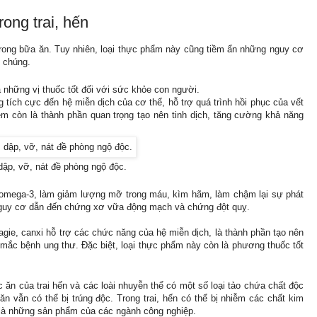
rong trai, hến
trong bữa ăn. Tuy nhiên, loại thực phẩm này cũng tiềm ẩn những nguy cơ
g chúng.
 những vị thuốc tốt đối với sức khỏe con người.
 tích cực đến hệ miễn dịch của cơ thể, hỗ trợ quá trình hồi phục của vết
ẽm còn là thành phần quan trọng tạo nên tinh dịch, tăng cường khả năng
 dập, vỡ, nát đề phòng ngộ độc.
o omega-3, làm giảm lượng mỡ trong máu, kìm hãm, làm chậm lại sự phát
guy cơ dẫn đến chứng xơ vữa động mạch và chứng đột quỵ.
magie, canxi hỗ trợ các chức năng của hệ miễn dịch, là thành phần tạo nên
mắc bệnh ung thư. Đặc biệt, loại thực phẩm này còn là phương thuốc tốt
ức ăn của trai hến và các loài nhuyễn thể có một số loại tảo chứa chất độc
n vẫn có thể bị trúng độc. Trong trai, hến có thể bị nhiễm các chất kim
. là những sản phẩm của các ngành công nghiệp.