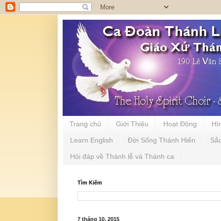
Trang chủ
Giới Thiệu
Hoạt Động
Hì
Learn English
Đời Sống Thánh Hiến
Sắ
Hỏi đáp về Thánh lễ và Thánh ca
Tìm Kiếm
7 tháng 10, 2015