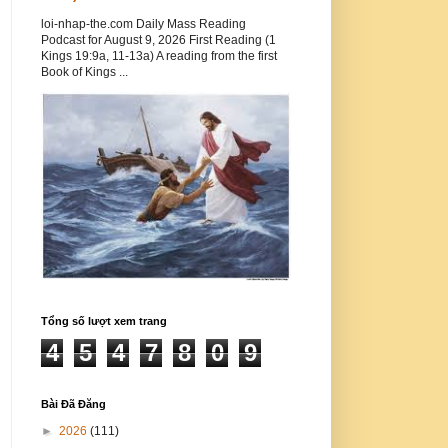
loi-nhap-the.com Daily Mass Reading
Podcast for August 9, 2026 First Reading (1
Kings 19:9a, 11-13a) A reading from the first
Book of Kings ...
Tổng số lượt xem trang
4
5
4
7
8
0
9
Bài Đã Đăng
►
2026
(111)