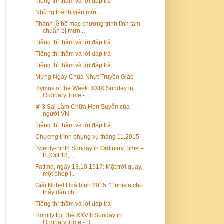
Tiếng thì thầm và lời đáp trả
Những thành viên mới...
Thánh lễ bế mạc chương trình tĩnh tâm
chuẩn bị mừn...
Tiếng thì thầm và lời đáp trả
Tiếng thì thầm và lời đáp trả
Tiếng thì thầm và lời đáp trả
Mừng Ngày Chúa Nhựt Truyền Giáo
Hymns of the Week: XXIX Sunday in
Ordinary Time - ...
✘ 3 Sai Lầm Chữa Hen Suyễn của
người VN
Tiếng thì thầm và lời đáp trả
Chương trình phụng vụ tháng 11.2015
Twenty-ninth Sunday in Ordinary Time –
B (Oct 18, ...
Fatima, ngày 13.10.1917: Mặt trời quay,
một phép l...
Giải Nobel Hoà bình 2015: “Tunisia cho
thấy dân ch...
Tiếng thì thầm và lời đáp trả
Homily for The XXVIII Sunday in
Ordinary Time - B ...