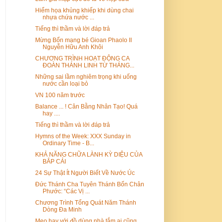
Hiểm họa khủng khiếp khi dùng chai
nhựa chứa nước ...
Tiếng thì thầm và lời đáp trả
Mừng Bổn mạng bé Gioan Phaolo II
Nguyễn Hữu Anh Khôi
CHƯƠNG TRÌNH HOẠT ĐỘNG CA
ĐOÀN THÁNH LINH TỪ THÁNG...
Những sai lầm nghiêm trọng khi uống
nước cần loại bỏ
VN 100 năm trước
Balance ... ! Cân Bằng Nhân Tạo! Quá
hay ....
Tiếng thì thầm và lời đáp trả
Hymns of the Week: XXX Sunday in
Ordinary Time - B...
KHẢ NĂNG CHỮA LÀNH KỲ DIỆU CỦA
BẮP CẢI
24 Sự Thật Ít Người Biết Về Nước Úc
Đức Thánh Cha Tuyên Thánh Bốn Chân
Phước: “Các Vị ...
Chương Trình Tổng Quát Năm Thánh
Dòng Đa Minh
Mẹo hay với đồ dùng nhà tắm ai cũng