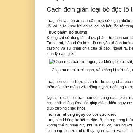
Cách đơn giản loại bỏ độc tố t
Trai, hến là món ăn dân dã được sử dụng nhiều 
đối với sức khoẻ khi chưa loại bỏ hết độc tố tron
Thực phẩm bổ dưỡng
Không chỉ sử dụng làm thực phẩm, trai hến còn là
Trong trai, hến chứa kẽm, là nguyên tố ảnh hưởng
thương và sự phân chia của tế bào. Ngoài ra, k
sinh lý nam giới.
Chọn mua trai tươi ngon, vỏ không bị sứt sát,
Trai, hến còn là thực phẩm tốt bổ sung chất bé
triển của các mảng vữa động mạch, ngăn ngừa n
Ngoài ra, các loại trai, hến còn cung cấp selen, 
hợp chất chống ôxy hóa giúp giảm thiểu nguy cơ 
giúp xương chắc khỏe.
Tiềm ẩn những nguy cơ với sức khoẻ
Trai, hến không tự tiết ra độc tố, nhưng trong th
không thể bị phân hủy khi đã nấu kỹ, nên người ă
loại nặng từ nước như thủy ngân, catmi và chì..