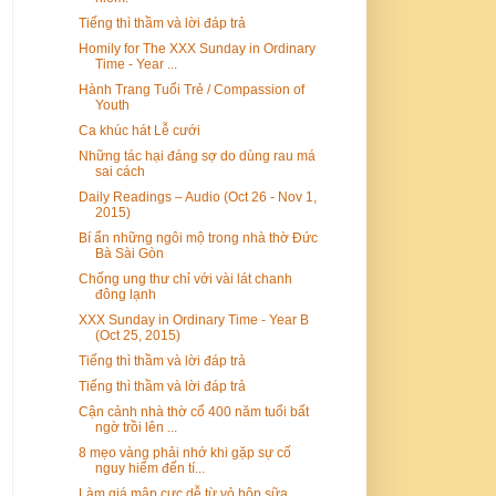
Tiếng thì thầm và lời đáp trả
Homily for The XXX Sunday in Ordinary
Time - Year ...
Hành Trang Tuổi Trẻ / Compassion of
Youth
Ca khúc hát Lễ cưới
Những tác hại đáng sợ do dùng rau má
sai cách
Daily Readings – Audio (Oct 26 - Nov 1,
2015)
Bí ẩn những ngôi mộ trong nhà thờ Đức
Bà Sài Gòn
Chống ung thư chỉ với vài lát chanh
đông lạnh
XXX Sunday in Ordinary Time - Year B
(Oct 25, 2015)
Tiếng thì thầm và lời đáp trả
Tiếng thì thầm và lời đáp trả
Cận cảnh nhà thờ cổ 400 năm tuổi bất
ngờ trồi lên ...
8 mẹo vàng phải nhớ khi gặp sự cố
nguy hiểm đến tí...
Làm giá mập cực dễ từ vỏ hộp sữa