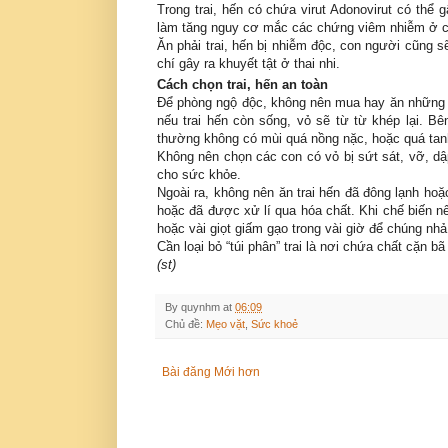
Trong trai, hến có chứa virut Adonovirut có thể 
làm tăng nguy cơ mắc các chứng viêm nhiễm ở c
Ăn phải trai, hến bị nhiễm độc, con người cũng s
chí gây ra khuyết tật ở thai nhi.
Cách chọn trai, hến an toàn
Để phòng ngộ độc, không nên mua hay ăn những co
nếu trai hến còn sống, vỏ sẽ từ từ khép lại. Bê
thường không có mùi quá nồng nặc, hoặc quá tan
Không nên chọn các con có vỏ bị sứt sát, vỡ, dập
cho sức khỏe.
Ngoài ra, không nên ăn trai hến đã đông lạnh hoặ
hoặc đã được xử lí qua hóa chất. Khi chế biến n
hoặc vài giọt giấm gạo trong vài giờ để chúng nhả
Cần loại bỏ “túi phân” trai là nơi chứa chất cặn b
(st)
By
quynhm
at
06:09
Chủ đề:
Mẹo vặt
,
Sức khoẻ
Bài đăng Mới hơn