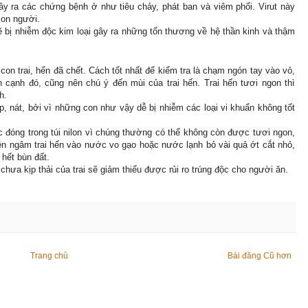
gây ra các chứng bệnh ở như tiêu chảy, phát ban và viêm phổi. Virut này
on người.
ẽ bị nhiễm độc kim loại gây ra những tổn thương về hệ thần kinh và thậm
n trai, hến đã chết. Cách tốt nhất để kiểm tra là chạm ngón tay vào vỏ,
n cạnh đó, cũng nên chú ý đến mùi của trai hến. Trai hến tươi ngon thì
h.
, nát, bởi vì những con như vậy dễ bị nhiễm các loại vi khuẩn không tốt
c đóng trong túi nilon vì chúng thường có thể không còn được tươi ngon,
ên ngâm trai hến vào nước vo gạo hoặc nước lạnh bỏ vài quả ớt cắt nhỏ,
 hết bùn đất.
ã chưa kịp thải của trai sẽ giảm thiểu được rủi ro trúng độc cho người ăn.
Trang chủ
Bài đăng Cũ hơn