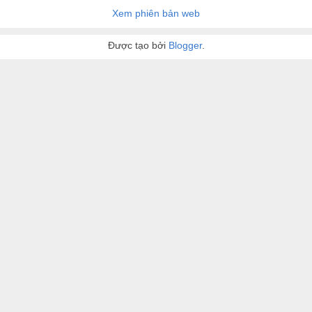
Xem phiên bản web
Được tạo bởi
Blogger
.