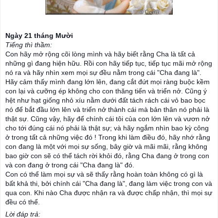
Ngày 21 tháng Mười
Tiếng thì thầm:
Con hãy mở rộng cõi lòng mình và hãy biết rằng Cha là tất cả
những gì đang hiện hữu. Rồi con hãy tiếp tục, tiếp tục mãi mở rộng
nó ra và hãy nhìn xem mọi sự đều nằm trong cái "Cha đang là".
Hãy cảm thấy mình đang lớn lên, đang cắt đứt mọi ràng buộc kềm
con lại và cưỡng ép không cho con thăng tiến và triển nở. Cũng ý
hệt như hạt giống nhỏ xíu nằm dưới đất tách rách cái vỏ bao bọc
nó để bắt đầu lớn lên và triển nở thành cái mà bản thân nó phả
i là
thật sự. Cũng vậy, hãy để chính cái tôi của con lớn lên và vươn nở
cho tới đúng cái nó phải là thật sự; và hãy ngắm nhìn bao kỳ công
ở trong tất cả những việc đó ! Trong khi làm điều đó, hãy nhớ rằng
con đang là một với mọi sự sống, bây giờ và mãi mãi, rằng không
bao giờ con sẽ có thể tách rời khỏi đó, rằng Cha đang ở trong con
và con đang ở trong cái "Cha đang là" đó.
Con có thể làm mọi sự và sẽ thấy rằng hoàn toàn không có gì là
bất khả thi, bởi chính cái "Cha đang là", đang làm việc trong con và
qua con. Khi nào Cha được nhận ra và được chấp nhận, thì mọi sự
đều có thể.
Lời đáp trả: