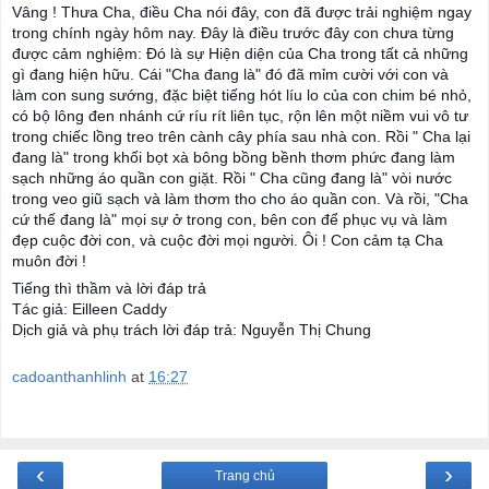
Vâng ! Thưa Cha, điều Cha nói đây, con đã được trải nghiệm ngay
trong chính ngày hôm nay. Đây là điều trước đây con chưa từng
được cảm nghiệm: Đó là sự Hiện diện của Cha trong tất cả những
gì đang hiện hữu. Cái "Cha đang là" đó đã mỉm cười với con và
làm con sung sướng, đặc biệt tiếng hót líu lo của con chim bé nhỏ,
có bộ lông đen nhánh cứ ríu rít liên tục, rộn lên một niềm vui vô tư
trong chiếc lồng treo trên cành cây phía sau nhà con. Rồi " Cha lại
đang là" trong khối bọt xà bông bồng bềnh thơm phức đang làm
sạch những áo quần con giặt. Rồi " Cha cũng đang là" vòi nước
trong veo giũ sạch và làm thơm tho cho áo quần con. Và rồi, "Cha
cứ thế đang là" mọi sự ở trong con, bên con để phục vụ và làm
đẹp cuộc đời con, và cuộc đời mọi người. Ôi ! Con cảm tạ Cha
muôn đời !
Tiếng thì thầm và lời đáp trả
Tác giả: Eilleen Caddy
Dịch giả và phụ trách lời đáp trả: Nguyễn Thị Chung
cadoanthanhlinh
at
16:27
‹
›
Trang chủ