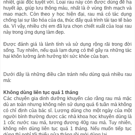
nhiệt, giải độc tuyệt vời. Loại rau này còn được dùng để hạ
huyết áp, giúp lưu thông máu, nhất là ở vùng tĩnh mạch và
mao mạch. Còn theo y học hiện đại, rau má có tác dụng
chống lại sự lão hóa của da, thúc đẩy quá trình tái tạo tế bào
da. Vì vậy, nhiều chị em đã lựa chọn chiết xuất của loại rau
này trong ứng dụng làm đẹp.
Được đánh giá là lành tính và sử dụng rộng rãi trong đời
sống. Tuy nhiên, nếu quá lạm dụng có thể gây ra những tác
hại khôn lường ảnh hưởng tới sức khỏe của bạn.
Dưới đây là những điều cần tránh nếu dùng quá nhiều rau
má:
Không dùng liên tục quá 1 tháng
Các chuyên gia dinh dưỡng khuyến cáo rằng rau má mặc
dù an toàn nhưng không nên sử dụng quá 6 tuần mà không
có chỉ định của bác sĩ. Lượng dùng cho một ngày của một
người bình thường được các nhà khoa học khuyên dùng là
1 cốc nước rau má, tương đương 40g rau má. Tuy nhiên,
không nên dùng liên tục quá 1 tháng. Nếu muốn tiếp tục
dùng thì nghỉ tối thiểu nửa tháng rồi mới dùng lại.