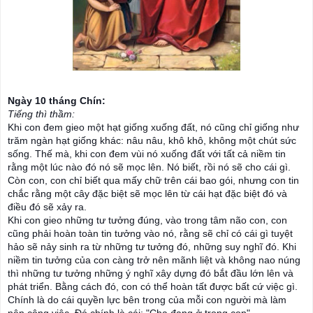
Ngày 10 tháng Chín:
Tiếng thì thầm:
Khi con đem gieo một hạt giống xuống đất, nó cũng chỉ giống như
trăm ngàn hạt giống khác: nâu nâu, khô khô, không một chút sức
sống. Thế mà, khi con đem vùi nó xuống đất với tất cả niềm tin
rằng một lúc nào đó nó sẽ mọc lên. Nó biết, rồi nó sẽ cho cái gì.
Còn con, con chỉ biết qua mấy chữ trên cái bao gói, nhưng con tin
chắc rằng một cây đặc biệt sẽ mọc lên từ cái hạt đặc biệt đó và
điều đó sẽ xảy ra.
Khi con gieo những tư tưởng đúng, vào t
rong tâm não con, con
cũng phải hoàn toàn tin tưởng vào nó, rằng sẽ chỉ có cái gì tuyệt
hảo sẽ nảy sinh ra từ những tư tưởng đó, những suy nghĩ đó. Khi
niềm tin tưởng của con càng trở nên mãnh liệt và không nao núng
thì những tư tưởng những ý nghĩ xây dựng đó bắt đầu lớn lên và
phát triển. Bằng cách đó, con có thể hoàn tất được bất cứ việc gì.
Chính là do cái quyền lực bên trong của mỗi con người mà làm