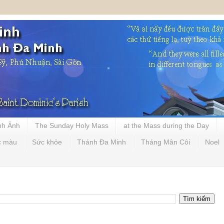
nh Ảnh
The Sunday Holy Mass
at the Mass during the Day
c màu
Sức khỏe
Thánh Đa Minh
Tháng Mân Côi
Noel