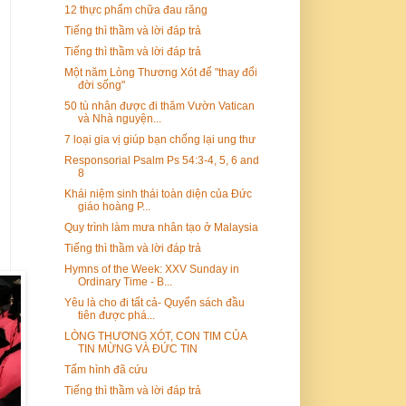
12 thực phẩm chữa đau răng
Tiếng thì thầm và lời đáp trả
Tiếng thì thầm và lời đáp trả
Một năm Lòng Thương Xót để "thay đổi
đời sống"
50 tù nhân được đi thăm Vườn Vatican
và Nhà nguyện...
7 loại gia vị giúp bạn chống lại ung thư
Responsorial Psalm Ps 54:3-4, 5, 6 and
8
Khái niệm sinh thái toàn diện của Đức
giáo hoàng P...
Quy trình làm mưa nhân tạo ở Malaysia
Tiếng thì thầm và lời đáp trả
Hymns of the Week: XXV Sunday in
Ordinary Time - B...
Yêu là cho đi tất cả- Quyển sách đầu
tiên được phá...
LÒNG THƯƠNG XÓT, CON TIM CỦA
TIN MỪNG VÀ ĐỨC TIN
Tấm hình đã cứu
Tiếng thì thầm và lời đáp trả