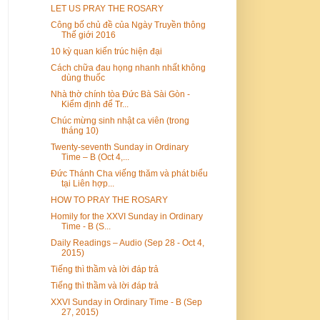
LET US PRAY THE ROSARY
Công bố chủ đề của Ngày Truyền thông
Thế giới 2016
10 kỳ quan kiến trúc hiện đại
Cách chữa đau họng nhanh nhất không
dùng thuốc
Nhà thờ chính tòa Đức Bà Sài Gòn -
Kiểm định để Tr...
Chúc mừng sinh nhật ca viên (trong
tháng 10)
Twenty-seventh Sunday in Ordinary
Time – B (Oct 4,...
Đức Thánh Cha viếng thăm và phát biểu
tại Liên hợp...
HOW TO PRAY THE ROSARY
Homily for the XXVI Sunday in Ordinary
Time - B (S...
Daily Readings – Audio (Sep 28 - Oct 4,
2015)
Tiếng thì thầm và lời đáp trả
Tiếng thì thầm và lời đáp trả
XXVI Sunday in Ordinary Time - B (Sep
27, 2015)