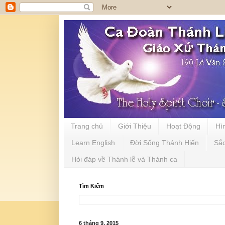
Trang chủ
Giới Thiệu
Hoạt Động
Hì
Learn English
Đời Sống Thánh Hiến
Sắ
Hỏi đáp về Thánh lễ và Thánh ca
Tìm Kiếm
6 tháng 9, 2015