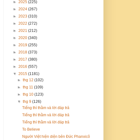
►
2025
(225)
►
2024
(267)
►
2023
(310)
►
2022
(272)
►
2021
(212)
►
2020
(340)
►
2019
(255)
►
2018
(373)
►
2017
(380)
►
2016
(557)
▼
2015
(1181)
►
thg 12
(102)
►
thg 11
(109)
►
thg 10
(123)
▼
thg 9
(126)
Tiếng thì thầm và lời đáp trả
Tiếng thì thầm và lời đáp trả
Tiếng thì thầm và lời đáp trả
To Believe
Người Việt hiện diện bên Đức Phanxicô