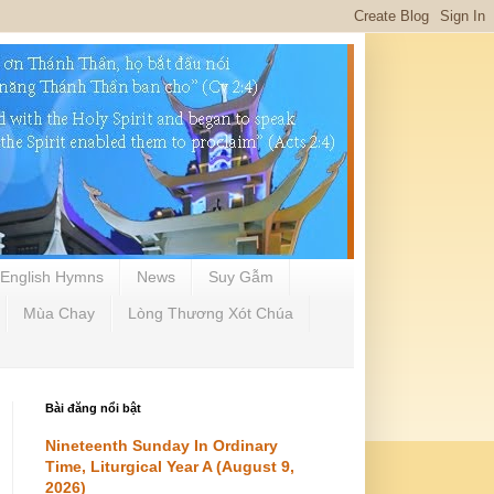
English Hymns
News
Suy Gẫm
Mùa Chay
Lòng Thương Xót Chúa
Bài đăng nổi bật
Nineteenth Sunday In Ordinary
Time, Liturgical Year A (August 9,
2026)