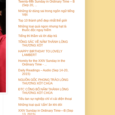
Twenty-fifth Sunday in Ordinary Time – B
(Sep 20, ...
Những từ dùng sai trong ngôn ngữ tiếng
Việt
Top 10 thành phố đẹp nhất thế giới
Những loại quả ngon nhưng hạt là
thuốc độc nguy hiểm
Tiếng thì thầm và lời đáp trả
TÔNG SẮC VỀ NĂM THÁNH LÒNG
THƯƠNG XÓT
HAPPY BIRTHDAY TO LOVELY
LAMBERT
Homily for the XXIV Sunday in the
Ordinary Time - ...
Daily Readings – Audio (Sep 14-20,
2015)
NGUỒN GỐC PHONG TRÀO LÒNG
THƯƠNG XÓT CHÚA
ĐTC CÔNG BỐ NĂM THÁNH LÒNG
THƯƠNG XÓT CHÚA
Tiêu tan sự nghiệp chỉ vì cái điện thoại
Những loại quả 'cấm' ăn khi đói
XXIV Sunday in Ordinary Time—B (Sep
13, 2015)