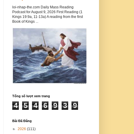
loi-nhap-the.com Daily Mass Reading
Podcast for August 9, 2026 First Reading (1
Kings 19:9a, 11-13a) A reading from the first
Book of Kings ...
Tổng số lượt xem trang
4
5
4
6
9
3
9
Bài Đã Đăng
►
2026
(111)