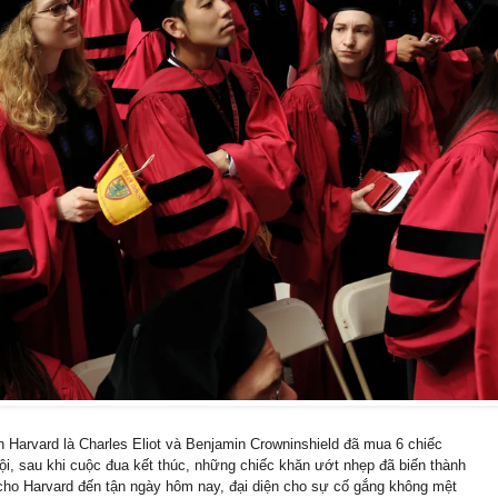
 Harvard là Charles Eliot và Benjamin Crowninshield đã mua 6 chiếc
ội, sau khi cuộc đua kết thúc, những chiếc khăn ướt nhẹp đã biến thành
cho Harvard đến tận ngày hôm nay, đại diện cho sự cố gắng không mệt