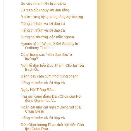
Sơ cứu nhanh khi bị choáng
13 mẹo cứu nguy khi đau răng
9 bức tượng kỳ lạ trong lòng đại dương
Tiếng thì thầm và lời đáp trả
Tiếng thì thầm và lời đáp trả
Đừng coi thường việc mắc nghẹn
Hymns of the Week: XXVI Sunday in
Ordinary Time - ...
Có gì trong các “môn đạo đức” ở
trường?
Nghi lễ đón tiếp Đức Thánh Cha tại Tòa
Bạch Ốc
Đánh bay cảm cúm nhờ húng chanh
Tiếng thì thầm và lời đáp trả
Ngày Hội Trăng Rằm
Thư gửi cộng đồng Dân Chúa của Hội
đồng Giám mục V...
Hoán cải nhờ cái nhìn thương xót của
Chúa Giêsu
Tiếng thì thầm và lời đáp trả
Đức Giáo hoàng Phanxicô hội kiến Chủ
tịch Cuba Rau...