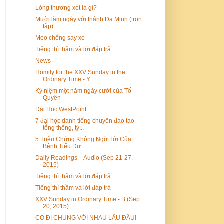
Lòng thương xót là gì?
Mười lăm ngày với thánh Đa Minh (trọn
tập)
Mẹo chống say xe
Tiếng thì thầm và lời đáp trả
News
Homily for the XXV Sunday in the
Ordinary Time - Y...
Kỷ niệm một năm ngày cưới của Tố
Quyên
Đại Học WestPoint
7 đại học danh tiếng chuyên đào tạo
tổng thống, tỷ...
5 Triệu Chứng Không Ngờ Tới Của
Bệnh Tiểu Đư...
Daily Readings – Audio (Sep 21-27,
2015)
Tiếng thì thầm và lời đáp trả
Tiếng thì thầm và lời đáp trả
XXV Sunday in Ordinary Time - B (Sep
20, 2015)
CÓ ĐI CHUNG VỚI NHAU LÂU ĐÂU!