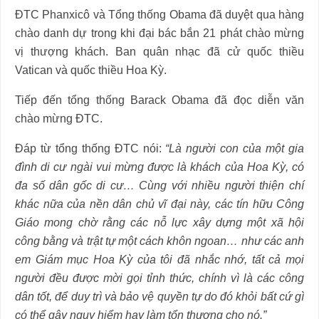
ĐTC Phanxicô và Tổng thống Obama đã duyệt qua hàng
chào danh dự trong khi đại bác bắn 21 phát chào mừng
vị thượng khách. Ban quân nhạc đã cử quốc thiều
Vatican và quốc thiều Hoa Kỳ.
Tiếp đến tổng thống Barack Obama đã đọc diễn văn
chào mừng ĐTC.
Đáp từ tổng thống ĐTC nói:
“Là người con của một gia
đình di cư ngài vui mừng được là khách của Hoa Kỳ, có
đa số dân gốc di cư… Cùng với nhiều người thiện chí
khác nữa của nền dân chủ vĩ đại này, các tín hữu Công
Giáo mong chờ rằng các nỗ lực xây dựng một xã hội
công bằng và trật tự một cách khôn ngoan… như các anh
em Giám mục Hoa Kỳ của tôi đã nhắc nhớ, tất cả mọi
người đều được mời gọi tỉnh thức, chính vì là các công
dân tốt, để duy trì và bảo vệ quyền tự do đó khỏi bất cứ gì
có thể gây nguy hiểm hay làm tổn thương cho nó.”