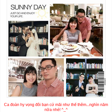
Ca đoàn hy vọng đôi bạn cứ mãi như thế thêm...nghìn năm
nữa nhé! ^_^