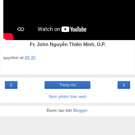
Fr. John Nguyễn Thiên Minh, O.P.
quynhm
at
08:30
‹
›
Trang chủ
Xem phiên bản web
Được tạo bởi
Blogger
.