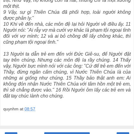
thịt. Như vậy, họ không còn là hai, nhưng chỉ là một xương
một thịt.
9 Vậy, sự gì Thiên Chúa đã phối hợp, loài người không
được phân ly."
10 Khi về đến nhà, các môn đệ lại hỏi Người về điều ấy. 11
Người nói: "Ai rẫy vợ mà cưới vợ khác là phạm tội ngoại tình
đối với vợ mình; 12 và ai bỏ chồng để lấy chồng khác, thì
cũng phạm tội ngoại tình."
13 Người ta dẫn trẻ em đến với Đức Giê-su, để Người đặt
tay trên chúng. Nhưng các môn đệ la rầy chúng. 14 Thấy
vậy, Người bực mình nói với các ông: "Cứ để trẻ em đến với
Thầy, đừng ngăn cấm chúng, vì Nước Thiên Chúa là của
những ai giống như chúng. 15 Thầy bảo thật anh em: Ai
không đón nhận Nước Thiên Chúa với tâm hồn một trẻ em,
thì sẽ chẳng được vào." 16 Rồi Người ôm lấy các trẻ em và
đặt tay chúc lành cho chúng.
quynhm
at
08:57