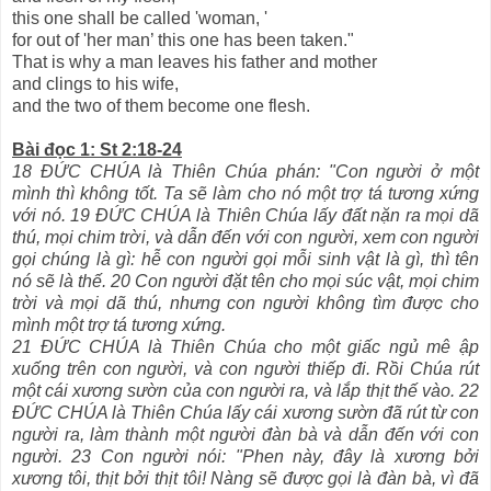
this one shall be called 'woman, '
for out of 'her man’ this one has been taken."
That is why a man leaves his father and mother
and clings to his wife,
and the two of them become one flesh.
Bài đọc 1: St 2:18-24
18 ĐỨC CHÚA là Thiên Chúa phán: "Con người ở một
mình thì không tốt. Ta sẽ làm cho nó một trợ tá tương xứng
với nó. 19 ĐỨC CHÚA là Thiên Chúa lấy đất nặn ra mọi dã
thú, mọi chim trời, và dẫn đến với con người, xem con người
gọi chúng là gì: hễ con người gọi mỗi sinh vật là gì, thì tên
nó sẽ là thế. 20 Con người đặt tên cho mọi súc vật, mọi chim
trời và mọi dã thú, nhưng con người không tìm được cho
mình một trợ tá tương xứng.
21 ĐỨC CHÚA là Thiên Chúa cho một giấc ngủ mê ập
xuống trên con người, và con người thiếp đi. Rồi Chúa rút
một cái xương sườn của con người ra, và lắp thịt thế vào. 22
ĐỨC CHÚA là Thiên Chúa lấy cái xương sườn đã rút từ con
người ra, làm thành một người đàn bà và dẫn đến với con
người. 23 Con người nói: "Phen này, đây là xương bởi
xương tôi, thịt bởi thịt tôi! Nàng sẽ được gọi là đàn bà, vì đã