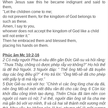
When Jesus saw this he became indignant and said to
them,
"Let the children come to me;
do not prevent them, for the kingdom of God belongs to
such as these.
Amen, I say to you,
whoever does not accept the kingdom of God like a child
will not enter it."
Then he embraced them and blessed them,
placing his hands on them.
Phúc âm Mc 10:2-16
2 Có mấy người Pha-ri-sêu đến gần Đức Giê-su và hỏi rằng:
"Thưa Thầy, chồng có được phép rẫy vợ không?" Họ hỏi thế
là để thử Người. 3 Người đáp: " Thế ông Mô-sê đã truyền
dạy các ông điều gì?" 4 Họ trả lời: "Ông Mô-sê đã cho phép
viết giấy ly dị mà rẫy vợ."
5 Đức Giê-su nói với họ: "Chính vì các ông lòng chai dạ đá,
nên ông Mô-sê mới viết điều răn đó cho các ông. 6 Còn lúc
khởi đầu công trình tạo dựng, Thiên Chúa đã làm nên con
người có nam có nữ; 7 vì thế, người đàn ông sẽ lìa cha mẹ
mà gắn bó với vợ mình, 8 và cả hai sẽ thành một xương một