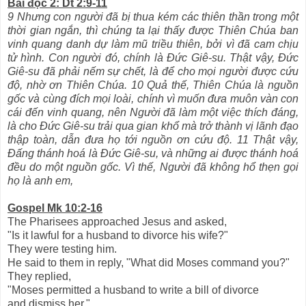
Bài đọc 2: Dt 2:9-11
9 Nhưng con người đã bị thua kém các thiên thần trong một
thời gian ngắn, thì chúng ta lại thấy được Thiên Chúa ban
vinh quang danh dự làm mũ triều thiên, bởi vì đã cam chịu
tử hình. Con người đó, chính là Đức Giê-su. Thật vậy, Đức
Giê-su đã phải nếm sự chết, là để cho mọi người được cứu
độ, nhờ ơn Thiên Chúa. 10 Quả thế, Thiên Chúa là nguồn
gốc và cùng đích mọi loài, chính vì muốn đưa muôn vàn con
cái đến vinh quang, nên Người đã làm một việc thích đáng,
là cho Đức Giê-su trải qua gian khổ mà trở thành vị lãnh đạo
thập toàn, dẫn đưa họ tới nguồn ơn cứu độ. 11 Thật vậy,
Đấng thánh hoá là Đức Giê-su, và những ai được thánh hoá
đều do một nguồn gốc. Vì thế, Người đã không hổ thẹn gọi
họ là anh em,
Gospel Mk 10:2-16
The Pharisees approached Jesus and asked,
"Is it lawful for a husband to divorce his wife?"
They were testing him.
He said to them in reply, "What did Moses command you?"
They replied,
"Moses permitted a husband to write a bill of divorce
and dismiss her."