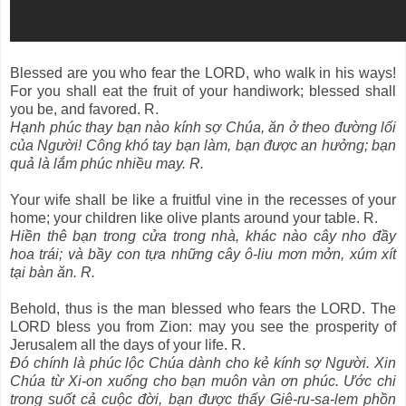
Blessed are you who fear the LORD, who walk in his ways!
For you shall eat the fruit of your handiwork; blessed shall
you be, and favored. R.
Hạnh phúc thay bạn nào kính sợ Chúa, ăn ở theo đường lối
của Người! Công khó tay bạn làm, bạn được an hưởng; bạn
quả là lắm phúc nhiều may. R.
Your wife shall be like a fruitful vine in the recesses of your
home; your children like olive plants around your table. R.
Hiền thê bạn trong cửa trong nhà, khác nào cây nho đầy
hoa trái; và bầy con tựa những cây ô-liu mơn mởn, xúm xít
tại bàn ăn. R.
Behold, thus is the man blessed who fears the LORD. The
LORD bless you from Zion: may you see the prosperity of
Jerusalem all the days of your life. R.
Đó chính là phúc lộc Chúa dành cho kẻ kính sợ Người. Xin
Chúa từ Xi-on xuống cho bạn muôn vàn ơn phúc. Ước chi
trong suốt cả cuộc đời, bạn được thấy Giê-ru-sa-lem phồn