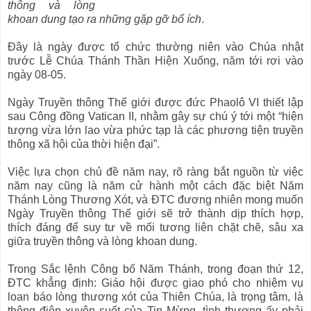
thông và lòng
khoan dung tạo ra những gặp gỡ bổ ích
.
Đây là ngày được tổ chức thường niên vào Chúa nhật
trước Lễ Chúa Thánh Thần Hiện Xuống, năm tới rơi vào
ngày 08-05.
Ngày Truyền thông Thế giới được đức Phaolô VI thiết lập
sau Công đồng Vatican II, nhằm gây sự chú ý tới một “hiện
tượng vừa lớn lao vừa phức tạp là các phương tiện truyền
thông xã hội của thời hiện đại”.
Việc lựa chọn chủ đề năm nay, rõ ràng bắt nguồn từ việc
năm nay cũng là năm cử hành một cách đặc biệt Năm
Thánh Lòng Thương Xót, và ĐTC đương nhiên mong muốn
Ngày Truyền thông Thế giới sẽ trở thành dịp thích hợp,
thích đáng để suy tư về mối tương liên chặt chẽ, sâu xa
giữa truyền thông và lòng khoan dung.
Trong Sắc lệnh Công bố Năm Thánh, trong đoạn thứ 12,
ĐTC khẳng định: Giáo hội được giao phó cho nhiệm vụ
loan báo lòng thương xót của Thiên Chúa, là trọng tâm, là
thông điệp xuyên suốt của Tin Mừng, tình thương ấy phải