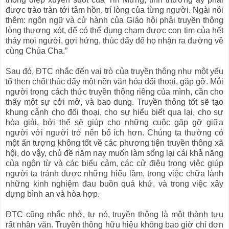
được trào tràn tới tâm hồn, trí lòng của từng người. Ngài nói
thêm: ngôn ngữ và cử hành của Giáo hội phải truyền thông
lòng thương xót, để có thể đụng chạm được con tim của hết
thảy mọi người, gợi hứng, thúc đẩy để họ nhận ra đường về
cùng Chúa Cha.”
Sau đó, ĐTC nhắc đến vai trò của truyền thông như một yếu
tố then chốt thúc đẩy một nền văn hóa đối thoại, gặp gỡ. Mỗi
người trong cách thức truyền thông riêng của mình, cần cho
thấy một sự cởi mở, và bao dung. Truyền thông tốt sẽ tạo
khung cảnh cho đối thoại, cho sự hiểu biết qua lại, cho sự
hòa giải, bởi thế sẽ giúp cho những cuộc gặp gỡ giữa
người với người trở nên bổ ích hơn. Chúng ta thường có
một ấn tượng không tốt về các phương tiện truyền thông xã
hội, do vậy, chủ đề năm nay muốn làm sống lại cái khả năng
của ngôn từ và các biểu cảm, các cử điệu trong việc giúp
người ta tránh được những hiểu lầm, trong việc chữa lành
những kinh nghiệm đau buồn quá khứ, và trong việc xây
dựng bình an và hòa hợp.
ĐTC cũng nhắc nhở, tự nó, truyền thông là một thành tựu
rất nhân văn. Truyền thông hữu hiệu không bao giờ chỉ đơn