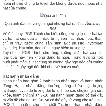
hiếm nhưng chúng ta tuyệt đối không được nuốt hoặc nhai
hạt của chúng.
Quả anh đào có vị ngon ngọt nhưng hạt rất độc.
Ảnh minh
họa
Về điều này, PGS Thịnh cho biết, cũng tương tự như hạt táo
và lê, hạt của quả anh đào bị nghiền nát, nhai, hoặc thậm
chí bị trầy xước cũng sản sinh axit prussic (hydrogen
cyanide). Hạt mận, đào cũng nguy hiểm tương tự.
Tuy nhiên, PGS Thịnh cho rằng, không ai ăn hạt của các
loại quả này nên không đáng lo ngại. Trong trường hợp
nuốt phải một vài hạt cũng sẽ không gây ngộ độc bởi chúng
chỉ có thể gây ngộ độc khi nhai vỡ hạt và nuốt.
Hạt hạnh nhân đắng
Hạnh nhân bao gồm 2 loại: hạnh nhân ngọt và hạnh nhân
đắng. Hạnh nhân đắng thường cũng chứa một lượng
hydrogen cyanide tương đối lớn. Theo các chuyên gia sức
khỏe, thậm chí chỉ ăn 7-10 hạt hạnh nhân đắng có thể gây
ra vấn đề cho người lớn, và có thể gây tử vong cho trẻ em.
PGS Thịnh cũng cho biết, chất độc trong hạnh nhân đắng