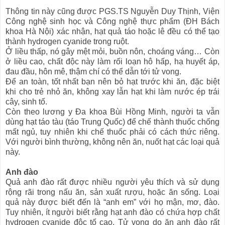
Thông tin này cũng được PGS.TS Nguyễn Duy Thịnh, Viện
Công nghệ sinh học và Công nghệ thực phẩm (ĐH Bách
khoa Hà Nội) xác nhận, hạt quả táo hoặc lê đều có thể tạo
thành hydrogen cyanide trong ruột.
Ở liều thấp, nó gây mệt mỏi, buồn nôn, choáng váng… Còn
ở liều cao, chất độc này làm rối loạn hô hấp, hạ huyết áp,
đau đầu, hôn mê, thậm chí có thể dẫn tới tử vong.
Để an toàn, tốt nhất bạn nên bỏ hạt trước khi ăn, đặc biệt
khi cho trẻ nhỏ ăn, không xay lẫn hạt khi làm nước ép trái
cây, sinh tố.
Còn theo lương y Đa khoa Bùi Hồng Minh, người ta vẫn
dùng hạt táo tàu (táo Trung Quốc) để chế thành thuốc chống
mất ngủ, tuy nhiên khi chế thuốc phải có cách thức riêng.
Với người bình thường, không nên ăn, nuốt hạt các loại quả
này.
Anh đào
Quả anh đào rất được nhiều người yêu thích và sử dụng
rộng rãi trong nấu ăn, sản xuất rượu, hoặc ăn sống. Loại
quả này được biết đến là “anh em” với họ mận, mơ, đào.
Tuy nhiên, ít người biết rằng hạt anh đào có chứa hợp chất
hydrogen cyanide độc tố cao. Tử vong do ăn anh đào rất