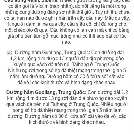
Cầu sông Vitim, Siberia:
Nhiều người tưởng rằng cây cầu
có tên gọi là Victim (nạn nhân), do nổi tiếng là một trong
những cung đường đáng sợ nhất thế giới. Tuy nhiên, chưa
có tai nạn nào được ghi nhận trên cây cầu này. Mặc dù vậy,
ít người dám lái xe qua cây cầu siêu cổ, chỉ đủ rộng cho
một chiếc ôtô đi qua. Cầu không có lan can mà chỉ có băng
giá phủ trên tấm gỗ mục, trông như có thể sụp bất cứ lúc
nào.
Đường hầm Guoliang, Trung Quốc:
Con đường dài 1,2
km, rộng 4 m được 13 người dân địa phương đào xuyên
qua vách đá trên núi Taihang ở Trung Quốc. Nhiều người
trong số họ đã thiệt mạng trong thời gian 5 năm làm
đường. Đường hầm có 30 ô “cửa sổ” cắt vào đá với các
kích thước và hình dạng khác nhau.