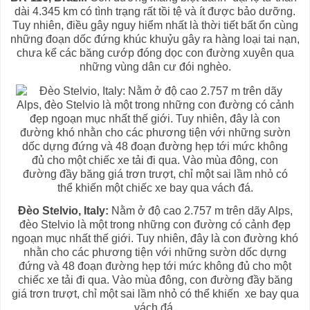
dài 4.345 km có tình trạng rất tồi tệ và ít được bảo dưỡng.
Tuy nhiên, điều gây nguy hiểm nhất là thời tiết bất ổn cùng
những đoạn dốc đứng khúc khuỷu gây ra hàng loại tai nạn,
chưa kể các băng cướp đóng dọc con đường xuyên qua
những vùng dân cư đói nghèo.
Đèo Stelvio, Italy:
Nằm ở độ cao 2.757 m trên dãy Alps,
đèo Stelvio là một trong những con đường có cảnh đẹp
ngoạn mục nhất thế giới. Tuy nhiên, đây là con đường khó
nhằn cho các phương tiện với những sườn dốc dựng
đứng và 48 đoạn đường hẹp tới mức không đủ cho một
chiếc xe tải đi qua. Vào mùa đông, con đường đầy băng
giá trơn trượt, chỉ một sai lầm nhỏ có thể khiến xe bay qua
vách đá.