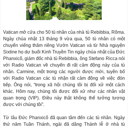
Vatican mở cửa cho 50 tù nhân của nhà tù Rebibbia, Rôma.
Ngày chúa nhật 13 tháng 9 vừa qua, 50 tù nhân có một
chuyến viếng thăm riêng Vườn Vatican và từ Nhà nguyện
Sixtine họ dự buổi Kinh Truyền Tin ngày chúa nhật của Đức
Phanxicô, giám đốc nhà tù Rebibbia, ông Stefano Ricca nói
với Radio Vatican về chuyến đi rất cảm động này của tù
nhân. Carmine, một trong các người được mời, tuyên bố
với Radio Vatican các tù nhận rất cảm động về việc đón
tiếp. Ông nói, “trong xã hội chúng tôi bị đối xử một cách
khác. Hôm nay, chúng tôi được đối xử như các nhân vật
quan trọng (VIP). Điều này thật không thể tưởng tượng
được với chúng tôi”.
Từ lâu Đức Phanxicô đã quan tâm đến các tù nhân. Ngày
thứ năm Tuần Thánh, ngài đã dâng Thánh lễ ở nhà tù