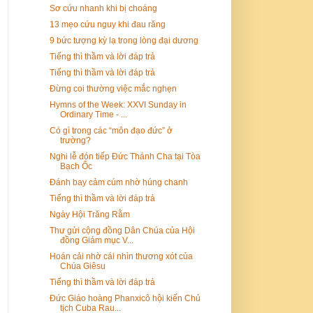
Sơ cứu nhanh khi bị choáng
13 mẹo cứu nguy khi đau răng
9 bức tượng kỳ lạ trong lòng đại dương
Tiếng thì thầm và lời đáp trả
Tiếng thì thầm và lời đáp trả
Đừng coi thường việc mắc nghẹn
Hymns of the Week: XXVI Sunday in
Ordinary Time - ...
Có gì trong các “môn đạo đức” ở
trường?
Nghi lễ đón tiếp Đức Thánh Cha tại Tòa
Bạch Ốc
Đánh bay cảm cúm nhờ húng chanh
Tiếng thì thầm và lời đáp trả
Ngày Hội Trăng Rằm
Thư gửi cộng đồng Dân Chúa của Hội
đồng Giám mục V...
Hoán cải nhờ cái nhìn thương xót của
Chúa Giêsu
Tiếng thì thầm và lời đáp trả
Đức Giáo hoàng Phanxicô hội kiến Chủ
tịch Cuba Rau...