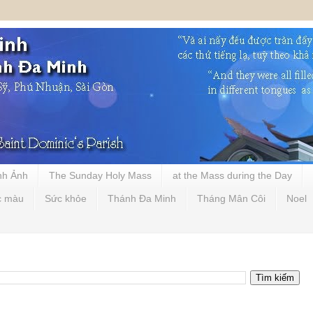
nh Ảnh
The Sunday Holy Mass
at the Mass during the Day
c màu
Sức khỏe
Thánh Đa Minh
Tháng Mân Côi
Noel