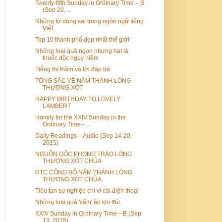
Twenty-fifth Sunday in Ordinary Time – B
(Sep 20, ...
Những từ dùng sai trong ngôn ngữ tiếng
Việt
Top 10 thành phố đẹp nhất thế giới
Những loại quả ngon nhưng hạt là
thuốc độc nguy hiểm
Tiếng thì thầm và lời đáp trả
TÔNG SẮC VỀ NĂM THÁNH LÒNG
THƯƠNG XÓT
HAPPY BIRTHDAY TO LOVELY
LAMBERT
Homily for the XXIV Sunday in the
Ordinary Time - ...
Daily Readings – Audio (Sep 14-20,
2015)
NGUỒN GỐC PHONG TRÀO LÒNG
THƯƠNG XÓT CHÚA
ĐTC CÔNG BỐ NĂM THÁNH LÒNG
THƯƠNG XÓT CHÚA
Tiêu tan sự nghiệp chỉ vì cái điện thoại
Những loại quả 'cấm' ăn khi đói
XXIV Sunday in Ordinary Time—B (Sep
13, 2015)