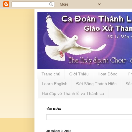
Trang chủ
Giới Thiệu
Hoạt Động
Hì
Learn English
Đời Sống Thánh Hiến
Sắ
Hỏi đáp về Thánh lễ và Thánh ca
Tìm Kiếm
30 tháng 9, 2015