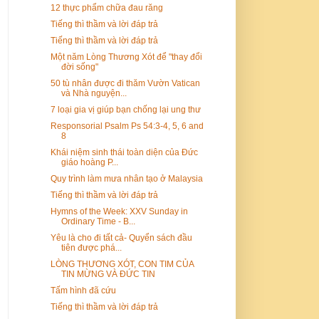
12 thực phẩm chữa đau răng
Tiếng thì thầm và lời đáp trả
Tiếng thì thầm và lời đáp trả
Một năm Lòng Thương Xót để "thay đổi
đời sống"
50 tù nhân được đi thăm Vườn Vatican
và Nhà nguyện...
7 loại gia vị giúp bạn chống lại ung thư
Responsorial Psalm Ps 54:3-4, 5, 6 and
8
Khái niệm sinh thái toàn diện của Đức
giáo hoàng P...
Quy trình làm mưa nhân tạo ở Malaysia
Tiếng thì thầm và lời đáp trả
Hymns of the Week: XXV Sunday in
Ordinary Time - B...
Yêu là cho đi tất cả- Quyển sách đầu
tiên được phá...
LÒNG THƯƠNG XÓT, CON TIM CỦA
TIN MỪNG VÀ ĐỨC TIN
Tấm hình đã cứu
Tiếng thì thầm và lời đáp trả