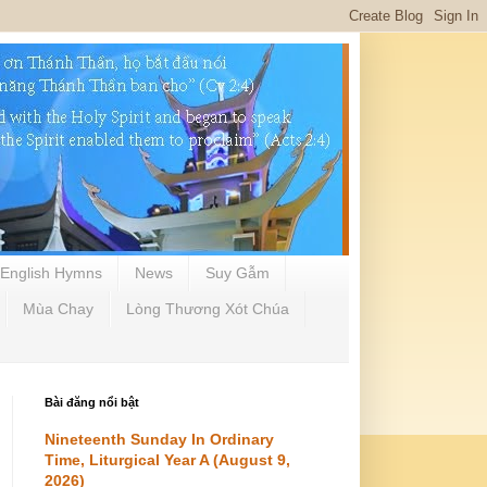
English Hymns
News
Suy Gẫm
Mùa Chay
Lòng Thương Xót Chúa
Bài đăng nổi bật
Nineteenth Sunday In Ordinary
Time, Liturgical Year A (August 9,
2026)