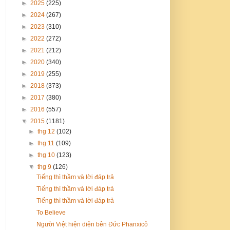
►
2025
(225)
►
2024
(267)
►
2023
(310)
►
2022
(272)
►
2021
(212)
►
2020
(340)
►
2019
(255)
►
2018
(373)
►
2017
(380)
►
2016
(557)
▼
2015
(1181)
►
thg 12
(102)
►
thg 11
(109)
►
thg 10
(123)
▼
thg 9
(126)
Tiếng thì thầm và lời đáp trả
Tiếng thì thầm và lời đáp trả
Tiếng thì thầm và lời đáp trả
To Believe
Người Việt hiện diện bên Đức Phanxicô