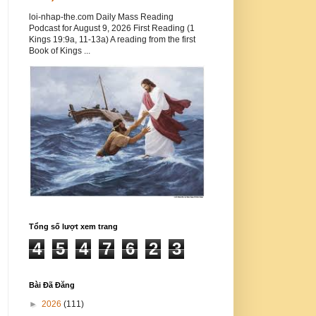
loi-nhap-the.com Daily Mass Reading
Podcast for August 9, 2026 First Reading (1
Kings 19:9a, 11-13a) A reading from the first
Book of Kings ...
Tổng số lượt xem trang
4
5
4
7
6
2
3
Bài Đã Đăng
►
2026
(111)