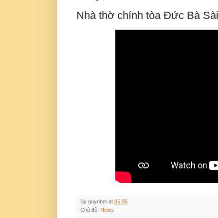
Nhà thờ chính tòa Đức Bà Sài
By
quynhm
at
05:35
Chủ đề:
News