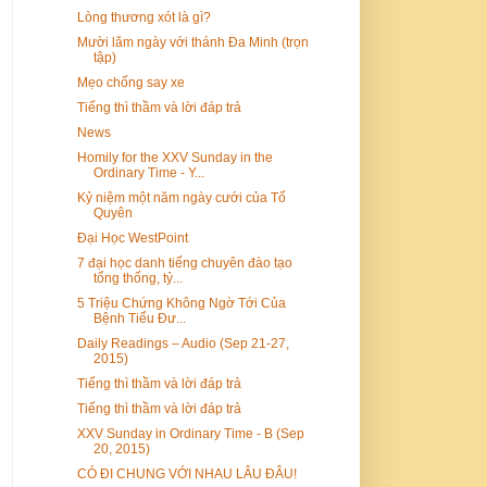
Lòng thương xót là gì?
Mười lăm ngày với thánh Đa Minh (trọn
tập)
Mẹo chống say xe
Tiếng thì thầm và lời đáp trả
News
Homily for the XXV Sunday in the
Ordinary Time - Y...
Kỷ niệm một năm ngày cưới của Tố
Quyên
Đại Học WestPoint
7 đại học danh tiếng chuyên đào tạo
tổng thống, tỷ...
5 Triệu Chứng Không Ngờ Tới Của
Bệnh Tiểu Đư...
Daily Readings – Audio (Sep 21-27,
2015)
Tiếng thì thầm và lời đáp trả
Tiếng thì thầm và lời đáp trả
XXV Sunday in Ordinary Time - B (Sep
20, 2015)
CÓ ĐI CHUNG VỚI NHAU LÂU ĐÂU!