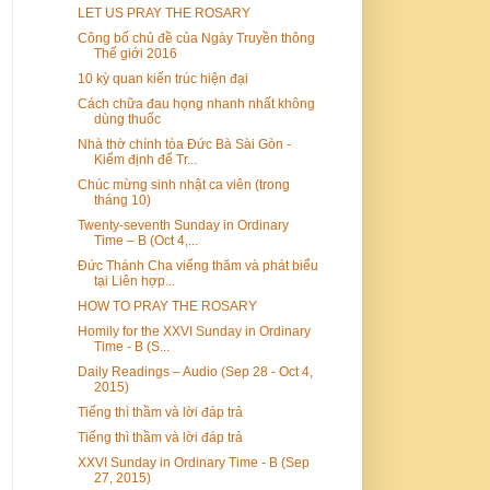
LET US PRAY THE ROSARY
Công bố chủ đề của Ngày Truyền thông
Thế giới 2016
10 kỳ quan kiến trúc hiện đại
Cách chữa đau họng nhanh nhất không
dùng thuốc
Nhà thờ chính tòa Đức Bà Sài Gòn -
Kiểm định để Tr...
Chúc mừng sinh nhật ca viên (trong
tháng 10)
Twenty-seventh Sunday in Ordinary
Time – B (Oct 4,...
Đức Thánh Cha viếng thăm và phát biểu
tại Liên hợp...
HOW TO PRAY THE ROSARY
Homily for the XXVI Sunday in Ordinary
Time - B (S...
Daily Readings – Audio (Sep 28 - Oct 4,
2015)
Tiếng thì thầm và lời đáp trả
Tiếng thì thầm và lời đáp trả
XXVI Sunday in Ordinary Time - B (Sep
27, 2015)