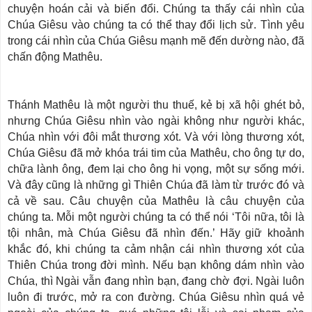
chuyện hoán cải và biến đổi. Chúng ta thấy cái nhìn của
Chúa Giêsu vào chúng ta có thể thay đổi lịch sử. Tình yêu
trong cái nhìn của Chúa Giêsu mạnh mẽ đến dường nào, đã
chấn động Mathêu.
Thánh Mathêu là một người thu thuế, kẻ bị xã hội ghét bỏ,
nhưng Chúa Giêsu nhìn vào ngài không như người khác,
Chúa nhìn với đôi mắt thương xót. Và với lòng thương xót,
Chúa Giêsu đã mở khóa trái tim của Mathêu, cho ông tự do,
chữa lành ông, đem lại cho ông hi vọng, một sự sống mới.
Và đây cũng là những gì Thiên Chúa đã làm từ trước đó và
cả về sau. Câu chuyện của Mathêu là câu chuyện của
chúng ta. Mỗi một người chúng ta có thể nói ‘Tôi nữa, tôi là
tội nhân, mà Chúa Giêsu đã nhìn đến.’ Hãy giữ khoảnh
khắc đó, khi chúng ta cảm nhận cái nhìn thương xót của
Thiên Chúa trong đời mình. Nếu bạn không dám nhìn vào
Chúa, thì Ngài vẫn đang nhìn bạn, đang chờ đợi. Ngài luôn
luôn đi trước, mở ra con đường. Chúa Giêsu nhìn quá vẻ