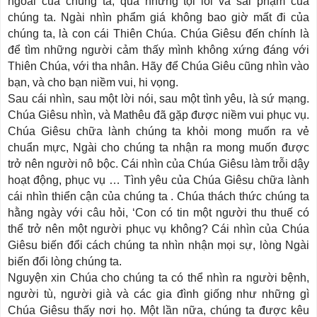
ngoài của chúng ta, quá những tội lỗi và sai phạm của
chúng ta. Ngài nhìn phẩm giá không bao giờ mất đi của
chúng ta, là con cái Thiên Chúa. Chúa Giêsu đến chính là
để tìm những người cảm thấy mình không xứng đáng với
Thiên Chúa, với tha nhân. Hãy để Chúa Giêu cũng nhìn vào
bạn, và cho bạn niềm vui, hi vọng.
Sau cái nhìn, sau một lời nói, sau một tình yêu, là sứ mạng.
Chúa Giêsu nhìn, và Mathêu đã gặp được niềm vui phục vụ.
Chúa Giêsu chữa lành chúng ta khỏi mong muốn ra vẻ
chuẩn mực, Ngài cho chúng ta nhận ra mong muốn được
trở nên người nô bộc. Cái nhìn của Chúa Giêsu làm trỗi dậy
hoạt động, phục vụ … Tình yêu của Chúa Giêsu chữa lành
cái nhìn thiển cận của chúng ta . Chúa thách thức chúng ta
hằng ngày với câu hỏi, ‘Con có tin một người thu thuế có
thể trở nên một người phục vụ không? Cái nhìn của Chúa
Giêsu biến đổi cách chúng ta nhìn nhận mọi sự, lòng Ngài
biến đổi lòng chúng ta.
Nguyện xin Chúa cho chúng ta có thể nhìn ra người bệnh,
người tù, người già và các gia đình giống như những gì
Chúa Giêsu thấy nơi họ. Một lần nữa, chúng ta được kêu