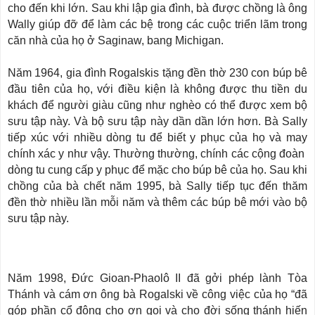
cho đến khi lớn. Sau khi lập gia đình, bà được chồng là ông
Wally giúp đỡ để làm các bệ trong các cuộc triển lãm trong
căn nhà của họ ở Saginaw, bang Michigan.
Năm 1964, gia đình Rogalskis tặng đền thờ 230 con búp bê
đầu tiên của họ, với điều kiện là không được thu tiền du
khách để người giàu cũng như nghèo có thể được xem bộ
sưu tập này. Và bộ sưu tập này dần dần lớn hơn. Bà Sally
tiếp xúc với nhiều dòng tu để biết y phục của họ và may
chính xác y như vậy. Thường thường, chính các cộng đoàn
dòng tu cung cấp y phục để mặc cho búp bê của họ. Sau khi
chồng của bà chết năm 1995, bà Sally tiếp tục đến thăm
đền thờ nhiều lần mỗi năm và thêm các búp bê mới vào bộ
sưu tập này.
Năm 1998, Đức Gioan-Phaolô II đã gởi phép lành Tòa
Thánh và cám ơn ông bà Rogalski về công việc của họ “đã
góp phần cổ động cho ơn gọi và cho đời sống thánh hiến