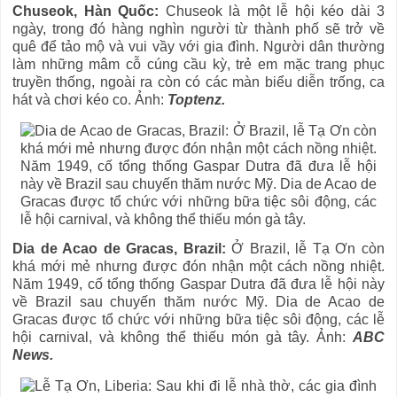
Chuseok, Hàn Quốc:
Chuseok là một lễ hội kéo dài 3
ngày, trong đó hàng nghìn người từ thành phố sẽ trở về
quê để tảo mộ và vui vầy với gia đình. Người dân thường
làm những mâm cỗ cúng cầu kỳ, trẻ em mặc trang phục
truyền thống, ngoài ra còn có các màn biểu diễn trống, ca
hát và chơi kéo co. Ảnh:
Toptenz.
Dia de Acao de Gracas, Brazil:
Ở Brazil, lễ Tạ Ơn còn
khá mới mẻ nhưng được đón nhận một cách nồng nhiệt.
Năm 1949, cố tổng thống Gaspar Dutra đã đưa lễ hội này
về Brazil sau chuyến thăm nước Mỹ. Dia de Acao de
Gracas được tổ chức với những bữa tiệc sôi động, các lễ
hội carnival, và không thể thiếu món gà tây. Ảnh:
ABC
News.