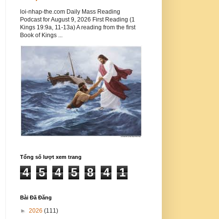
loi-nhap-the.com Daily Mass Reading
Podcast for August 9, 2026 First Reading (1
Kings 19:9a, 11-13a) A reading from the first
Book of Kings ...
Tổng số lượt xem trang
4
5
4
5
8
4
1
Bài Đã Đăng
►
2026
(111)