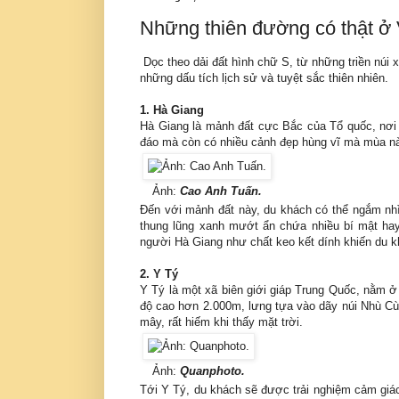
Những thiên đường có thật ơ
Dọc theo dải đất hình chữ S, từ những triền núi
những dấu tích lịch sử và tuyệt sắc thiên nhiên.
1. Hà Giang
Hà Giang là mảnh đất cực Bắc của Tổ quốc, nơi k
đáo mà còn có nhiều cảnh đẹp hùng vĩ mà mùa n
Ảnh:
Cao Anh Tuấn.
Đến với mảnh đất này, du khách có thể ngắm nh
thung lũng xanh mướt ẩn chứa nhiều bí mật hay
người Hà Giang như chất keo kết dính khiến du k
2. Y Tý
Y Tý là một xã biên giới giáp Trung Quốc, nằm ở
độ cao hơn 2.000m, lưng tựa vào dãy núi Nhù C
mây, rất hiếm khi thấy mặt trời.
Ảnh:
Quanphoto.
Tới Y Tý, du khách sẽ được trải nghiệm cảm giác 