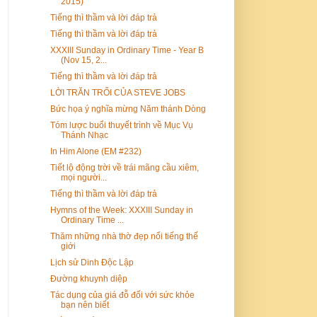
2015)
Tiếng thì thầm và lời đáp trả
Tiếng thì thầm và lời đáp trả
XXXIII Sunday in Ordinary Time - Year B
(Nov 15, 2...
Tiếng thì thầm và lời đáp trả
LỜI TRĂN TRỐI CỦA STEVE JOBS
Bức họa ý nghĩa mừng Năm thánh Dòng
Tóm lược buổi thuyết trình về Mục Vụ
Thánh Nhạc
In Him Alone (EM #232)
Tiết lộ động trời về trái mãng cầu xiêm,
mọi người...
Tiếng thì thầm và lời đáp trả
Hymns of the Week: XXXIII Sunday in
Ordinary Time ...
Thăm những nhà thờ đẹp nổi tiếng thế
giới
Lịch sử Dinh Độc Lập
Đường khuynh diệp
Tác dụng của giá đỗ đối với sức khỏe
bạn nên biết