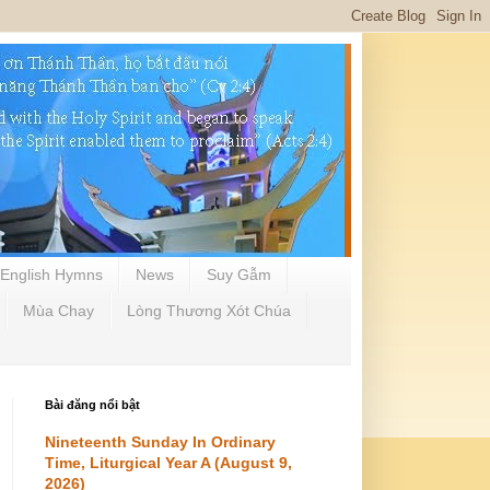
English Hymns
News
Suy Gẫm
Mùa Chay
Lòng Thương Xót Chúa
Bài đăng nổi bật
Nineteenth Sunday In Ordinary
Time, Liturgical Year A (August 9,
2026)