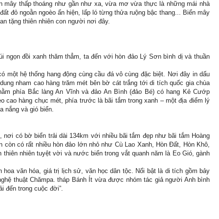
ợn mây thấp thoáng như gần như xa, vừa mơ vừa thực là những mái nhà
ất đỏ ngoằn ngoèo ẩn hiện, lấp ló từng thửa ruộng bậc thang... Biển mây
ban tặng thiên nhiên con người nơi đây.
úi ngọn đồi xanh thăm thẳm, ta đến với hòn đảo Lý Sơn bình dị và thuần
ó một hệ thống hang động cùng cầu đá vô cùng đặc biệt. Nơi đây in dấu
dung nham cao hàng trăm mét bên bờ cát trắng tới di tích quốc gia chùa
nằm phía Bắc làng An Vĩnh và đảo An Bình (đảo Bé) có hang Kẻ Cướp
cao hàng chục mét, phía trước là bãi tắm trong xanh – một địa điểm lý
 nắng và gió biển.
 nơi có bờ biển trải dài 134km với nhiều bãi tắm đẹp như bãi tắm Hoàng
 còn có rất nhiều hòn đảo lớn nhỏ như Cù Lao Xanh, Hòn Đất, Hòn Khô,
thiên nhiên tuyệt vời và nước biển trong vắt quanh năm là Eo Gió, gành
hoa văn hóa, giá trị lịch sử, văn học dân tộc. Nổi bật là di tích gồm bảy
, nghệ thuật Chămpa. tháp Bánh Ít vừa được nhóm tác giả người Anh bình
ải đến trong cuộc đời”.