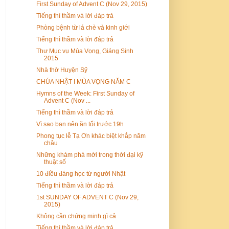
First Sunday of Advent C (Nov 29, 2015)
Tiếng thì thầm và lời đáp trả
Phòng bệnh từ lá chè và kinh giới
Tiếng thì thầm và lời đáp trả
Thư Mục vụ Mùa Vọng, Giáng Sinh
2015
Nhà thờ Huyện Sỹ
CHÚA NHẬT I MÙA VỌNG NĂM C
Hymns of the Week: First Sunday of
Advent C (Nov ...
Tiếng thì thầm và lời đáp trả
Vì sao bạn nên ăn tối trước 19h
Phong tục lễ Tạ Ơn khác biệt khắp năm
châu
Những khám phá mới trong thời đại kỹ
thuật số
10 điều đáng học từ người Nhật
Tiếng thì thầm và lời đáp trả
1st SUNDAY OF ADVENT C (Nov 29,
2015)
Không cần chứng minh gì cả
Tiếng thì thầm và lời đáp trả