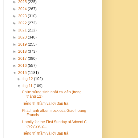
►
2025
(225)
►
2024
(267)
►
2023
(310)
►
2022
(272)
►
2021
(212)
►
2020
(340)
►
2019
(255)
►
2018
(373)
►
2017
(380)
►
2016
(557)
▼
2015
(1181)
►
thg 12
(102)
▼
thg 11
(109)
Chúc mừng sinh nhật ca viên (trong
tháng 12)
Tiếng thì thầm và lời đáp trả
Phát hành album rock của Giáo hoàng
Francis
Homily for the First Sunday of Advent C
(Nov 29, 2...
Tiếng thì thầm và lời đáp trả