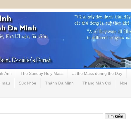
nh Ảnh
The Sunday Holy Mass
at the Mass during the Day
c màu
Sức khỏe
Thánh Đa Minh
Tháng Mân Côi
Noel