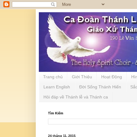
Trang chủ
Giới Thiệu
Hoạt Động
Hì
Learn English
Đời Sống Thánh Hiến
Sắ
Hỏi đáp về Thánh lễ và Thánh ca
Tìm Kiếm
24 tháng 11, 2015