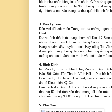
bềnh như chốn bồng lai tiên cảnh. Giữ những g
trình tường của người Hà Nhì, những con đường đ
ấy chính là nét đặc trưng, là thứ quà thiên nhiên 
3. Đảo Lý Sơn
Đến với dải đất miền Trung, rời xa những ngọn n
khiết.
Được hình thành từ dung nham núi lửa, Lý Sơn c
những thăng trầm lịch sử, từ hang Câu với vách 
Hang nhuốm đầy huyền thoại. Hay cổng Tò Vò 
được phủ bằng những dải dung nham ngoằn ngoèo 
tưởng cho du khách hòa mình vào cái mặn mà của
4. Bình Định
Rời đảo Lý Sơn, du khách hãy đến với Bình Định,
Hậu, Bãi Xép, Tân Thanh, Vĩnh Hội… Dọc bờ biển
Hòn Tranh, Hòn Rùa… Đặc biệt, nơi có cảnh quan 
đá Lộ Diêu, biển Kỳ Co.
Bên canh đó, Bình Định còn chứa đựng nhiều tinh 
tháp và 52 phế tích đền tháp mang lối kiến trúc
chọn nằm trong “1.001 công trình kiến trúc cần ph
5. Phú Yên