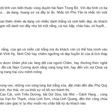
ột tỉnh ven biển thuộc vùng duyên hải Nam Trung Bộ. Với địa hình có ba
đảo… đa dạng, hoang sơ và đầy bí ẩn. Nhắc tới Phú Yên là nhắc tới một
n thiên nhiên đa dạng với nhiều danh thắng và vịnh biển đẹp, du khách
on nổi danh nơi đây như bò một nắng, cá nục hấp, cháo hàu, sò huyết...
a nắng, của gió và miền cát trắng mà du khách còn có thể hòa mình vào
nh Vĩnh Hy, Ninh Chữ hay chiêm ngưỡng vẻ đẹp huyền bí của di tích tháp
còn được khám phá các làng dệt của người Chăm, hay thưởng thức nghệ
 đồi cát Nam Cương dưới nắng vàng lung linh, hay đến với núi Chúa và
ng trang trại cừu mênh mông.
ong veo, những con sóng tung bọt trắng xóa, đặt chân đến đảo Phú Quý
h, thư thái, rời xa khỏi sự xô bồ nơi thành thị.
 Cao Cát, vịnh Triều Dương, bãi Doi Dừa, bãi Nhỏ – Gành Hang… cùng
chùa Vạn An Thạnh, chùa Linh Sơn, chùa Linh Quang, đền thờ công chúa
nên cảm giác kì lạ như muốn níu chân bất kỳ du khách nào.