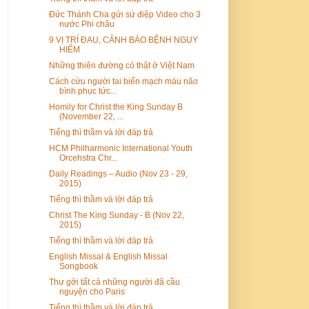
Đức Thánh Cha gửi sứ điệp Video cho 3
nước Phi châu
9 VỊ TRÍ ĐAU, CẢNH BÁO BỆNH NGUY
HIỂM
Những thiên đường có thật ở Việt Nam
Cách cứu người tai biến mạch máu não
bình phục tức...
Homily for Christ the King Sunday B
(November 22, ...
Tiếng thì thầm và lời đáp trả
HCM Philharmonic International Youth
Orcehstra Chr...
Daily Readings – Audio (Nov 23 - 29,
2015)
Tiếng thì thầm và lời đáp trả
Christ The King Sunday - B (Nov 22,
2015)
Tiếng thì thầm và lời đáp trả
English Missal & English Missal
Songbook
Thư gởi tất cả những người đã cầu
nguyện cho Paris
Tiếng thì thầm và lời đáp trả