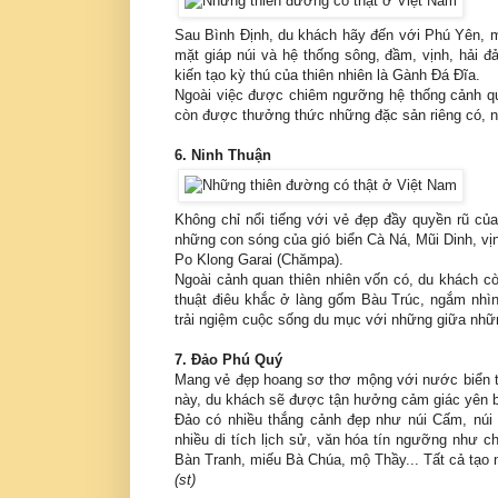
Sau Bình Định, du khách hãy đến với Phú Yên, m
mặt giáp núi và hệ thống sông, đầm, vịnh, hải 
kiến tạo kỳ thú của thiên nhiên là Gành Đá Đĩa.
Ngoài việc được chiêm ngưỡng hệ thống cảnh qua
còn được thưởng thức những đặc sản riêng có, ng
6. Ninh Thuận
Không chỉ nổi tiếng với vẻ đẹp đầy quyền rũ củ
những con sóng của gió biển Cà Ná, Mũi Dinh, vị
Po Klong Garai (Chămpa).
Ngoài cảnh quan thiên nhiên vốn có, du khách 
thuật điêu khắc ở làng gốm Bàu Trúc, ngắm nhìn
trải ngiệm cuộc sống du mục với những giữa nhữ
7. Đảo Phú Quý
Mang vẻ đẹp hoang sơ thơ mộng với nước biển tr
này, du khách sẽ được tận hưởng cảm giác yên bìn
Đảo có nhiều thắng cảnh đẹp như núi Cấm, núi
nhiều di tích lịch sử, văn hóa tín ngưỡng như 
Bàn Tranh, miếu Bà Chúa, mộ Thầy... Tất cả tạo 
(st)