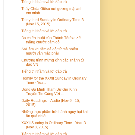
Tiếng thì thầm và lời đáp trả
Thấy Chúa Giêsu nơi gương mặt anh
em mình
Thirty-third Sunday in Ordinary Time B
(Nov 15, 2015)
Tiếng thì thầm và lời đáp trả
Ba chiến thuật của Thánh Têrêxa để
thắng chước cám dỗ
Sai lầm khi tắm dễ đột tử mà nhiều
người vẫn mắc phải
Chương trình mừng kính các Thánh tử
đạo VN
Tiếng thì thầm và lời đáp trả
Homily for the XXXII Sunday in Ordinary
Time - Yea...
Dòng Đa Minh Tham Dự Giờ Kinh
Truyền Tin Cùng Với ...
Daily Readings – Audio (Nov 9 - 15,
2015)
Những thực phẩm trở thành nguy hại khi
ăn quá nhiều
XXXII Sunday in Ordinary Time - Year B
(Nov 8, 2015)
Tiếng thì thầm và lời đáp trả