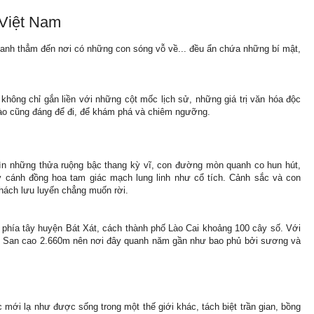
̉ Việt Nam
 xanh thẳm đến nơi có những con sóng vỗ về... đều ẩn chứa những bí mật,
hông chỉ gắn liền với những cột mốc lịch sử, những giá trị văn hóa độc
ào cũng đáng để đi, để khám phá và chiêm ngưỡng.
ìn những thửa ruộng bậc thang kỳ vĩ, con đường mòn quanh co hun hút,
 cánh đồng hoa tam giác mạch lung linh như cổ tích. Cảnh sắc và con
hách lưu luyến chẳng muốn rời.
 phía tây huyện Bát Xát, cách thành phố Lào Cai khoảng 100 cây số. Với
ù San cao 2.660m nên nơi đây quanh năm gần như bao phủ bởi sương và
mới lạ như được sống trong một thế giới khác, tách biệt trần gian, bồng