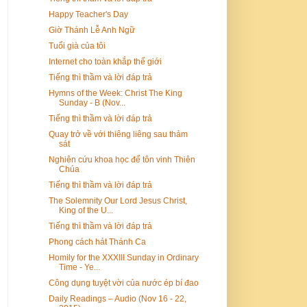
Happy Teacher's Day
Giờ Thánh Lễ Anh Ngữ
Tuổi già của tôi
Internet cho toàn khắp thế giới
Tiếng thì thầm và lời đáp trả
Hymns of the Week: Christ The King
Sunday - B (Nov...
Tiếng thì thầm và lời đáp trả
Quay trở về với thiêng liêng sau thảm
sát
Nghiên cứu khoa học để tôn vinh Thiên
Chúa
Tiếng thì thầm và lời đáp trả
The Solemnity Our Lord Jesus Christ,
King of the U...
Tiếng thì thầm và lời đáp trả
Phong cách hát Thánh Ca
Homily for the XXXIII Sunday in Ordinary
Time - Ye...
Công dụng tuyệt vời của nước ép bí đao
Daily Readings – Audio (Nov 16 - 22,