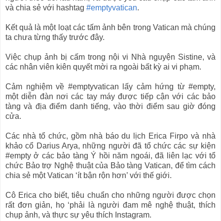
và chia sẻ với hashtag
#emptyvatican
.
Kết quả là một loạt các tấm ảnh bên trong Vatican mà chúng
ta chưa từng thấy trước đây.
Việc chụp ảnh bị cấm trong nội vi Nhà nguyện Sistine, và
các nhân viên kiên quyết mời ra ngoài bất kỳ ai vi phạm.
Cảm nghiệm về #emptyvatican lấy cảm hứng từ #empty,
một diễn đàn nơi các tay máy được tiếp cận với các bảo
tàng và địa điểm danh tiếng, vào thời điểm sau giờ đóng
cửa.
Các nhà tổ chức, gồm nhà báo du lịch Erica Firpo và nhà
khảo cổ Darius Arya, những người đã tổ chức các sự kiện
#empty ở các bảo tàng Ý hồi năm ngoái, đã liên lạc với tổ
chức Bảo trợ Nghệ thuật của Bảo tàng Vatican, để tìm cách
chia sẻ một Vatican ‘ít bận rộn hơn’ với thế giới.
Cô Erica cho biết, tiêu chuẩn cho những người được chọn
rất đơn giản, họ ‘phải là người đam mê nghệ thuật, thích
chụp ảnh, và thực sự yêu thích Instagram.