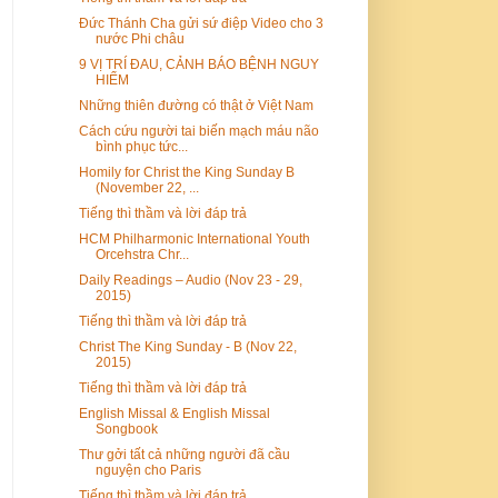
Đức Thánh Cha gửi sứ điệp Video cho 3
nước Phi châu
9 VỊ TRÍ ĐAU, CẢNH BÁO BỆNH NGUY
HIỂM
Những thiên đường có thật ở Việt Nam
Cách cứu người tai biến mạch máu não
bình phục tức...
Homily for Christ the King Sunday B
(November 22, ...
Tiếng thì thầm và lời đáp trả
HCM Philharmonic International Youth
Orcehstra Chr...
Daily Readings – Audio (Nov 23 - 29,
2015)
Tiếng thì thầm và lời đáp trả
Christ The King Sunday - B (Nov 22,
2015)
Tiếng thì thầm và lời đáp trả
English Missal & English Missal
Songbook
Thư gởi tất cả những người đã cầu
nguyện cho Paris
Tiếng thì thầm và lời đáp trả