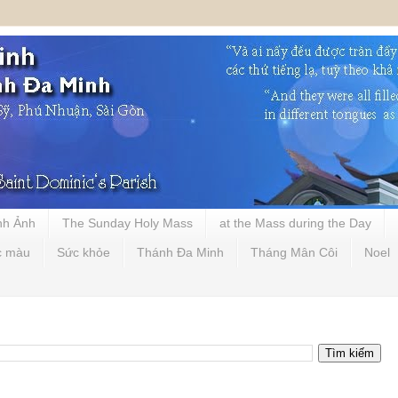
nh Ảnh
The Sunday Holy Mass
at the Mass during the Day
c màu
Sức khỏe
Thánh Đa Minh
Tháng Mân Côi
Noel