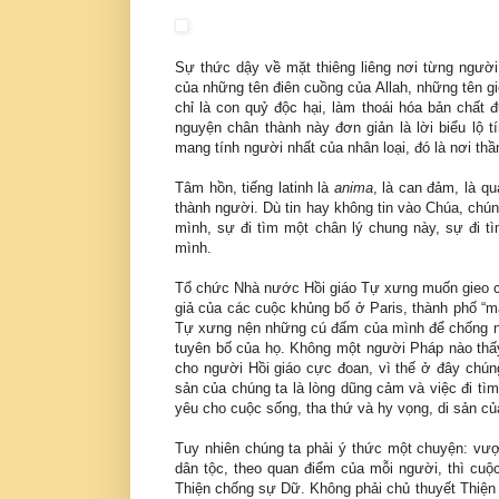
Sự thức dậy về mặt thiêng liêng nơi từng người
của những tên điên cuồng của Allah, những tên gi
chỉ là con quỷ độc hại, làm thoái hóa bản chất đ
nguyện chân thành này đơn giản là lời biểu lộ t
mang tính người nhất của nhân loại, đó là nơi th
Tâm hồn, tiếng latinh là
anima
, là can đảm, là q
thành người. Dù tin hay không tin vào Chúa, chún
mình, sự đi tìm một chân lý chung này, sự đi tì
mình.
Tổ chức Nhà nước Hồi giáo Tự xưng muốn gieo ch
giả của các cuộc khủng bố ở Paris, thành phố “m
Tự xưng nện những cú đấm của mình để chống 
tuyên bố của họ. Không một người Pháp nào thấy
cho người Hồi giáo cực đoan, vì thế ở đây chúng
sản của chúng ta là lòng dũng cảm và việc đi tìm
yêu cho cuộc sống, tha thứ và hy vọng, di sản củ
Tuy nhiên chúng ta phải ý thức một chuyện: vượ
dân tộc, theo quan điểm của mỗi người, thì cuộc
Thiện chống sự Dữ. Không phải chủ thuyết Thiện Á