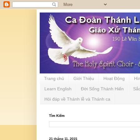
Trang chủ
Giới Thiệu
Hoạt Động
Hì
Learn English
Đời Sống Thánh Hiến
Sắ
Hỏi đáp về Thánh lễ và Thánh ca
Tìm Kiếm
21 tháng 11, 2015