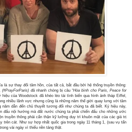
a là sự thay đổi tâm hồn, của tất cả, bắt đầu bởi hệ thống truyền thông:
,
(#PrayForParis)
đã nhanh chóng bị câu “
Hòa bình cho Paris, Peace for
hiệu của Woodstock đã khéo léo tài tình biến qua hình ảnh tháp Eiffel,
ng nhiều lãnh vực nhưng cũng là những năm thế giới quay lưng với tâm
g năm dẫn đến chủ thuyết tương đối như chúng ta đã biết. Ký hiệu này,
ến đấu nội hướng mà đất nước chúng ta phải chiến đấu cho những ước
 truyền thông phải cẩn thận kỹ lưỡng duy trì khuôn mặt của các giá trị
y trên cát. Như sự hợp nhất quốc gia trong ngày 11 tháng 1, (sau vụ tấn
rong vài ngày vì thiếu nền tảng thật.