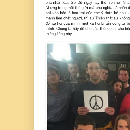
phá nhân loại. Sự Dữ ngày nay thể hiện nơi Nhà
Nhưng trong một thế giới mà chủ nghĩa cá nhân 
nơi văn hóa là hoa trái của các ý thức hệ chứ k
mạnh làm chết người, thì sự Thiện thật sự không
đổi xã hội của mình, một xã hội bị tấn công từ 
mình. Chúng ta hãy để cho các thói quen, cho tiệ
thiêng liêng này.