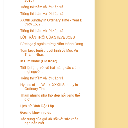
2015)
Tiếng thì thầm và lời đáp trả
Tiếng thì thầm và lời đáp trả
XXXIII Sunday in Ordinary Time - Year B
(Nov 15, 2...
Tiếng thì thầm và lời đáp trả
LỜI TRĂN TRỐI CỦA STEVE JOBS
Bức họa ý nghĩa mừng Năm thánh Dòng
Tóm lược buổi thuyết trình về Mục Vụ
Thánh Nhạc
In Him Alone (EM #232)
Tiết lộ động trời về trái mãng cầu xiêm,
mọi người...
Tiếng thì thầm và lời đáp trả
Hymns of the Week: XXXIII Sunday in
Ordinary Time ...
Thăm những nhà thờ đẹp nổi tiếng thế
giới
Lịch sử Dinh Độc Lập
Đường khuynh diệp
Tác dụng của giá đỗ đối với sức khỏe
bạn nên biết