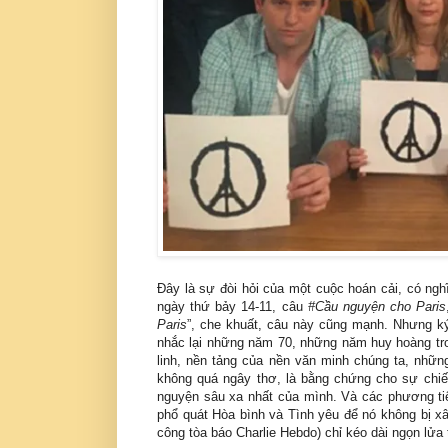
Đây là sự đòi hỏi của một cuộc hoán cải, có nghĩ
ngày thứ bảy 14-11, câu
#Cầu nguyện cho Paris
Paris
”, che khuất, câu này cũng mạnh. Nhưng ký 
nhắc lại những năm 70, những năm huy hoàng tro
linh, nền tảng của nền văn minh chúng ta, nhữn
không quá ngây thơ, là bằng chứng cho sự chi
nguyện sâu xa nhất của mình. Và các phương tiện
phổ quát Hòa bình và Tình yêu để nó không bị xâ
công tòa báo Charlie Hebdo) chỉ kéo dài ngọn lửa t