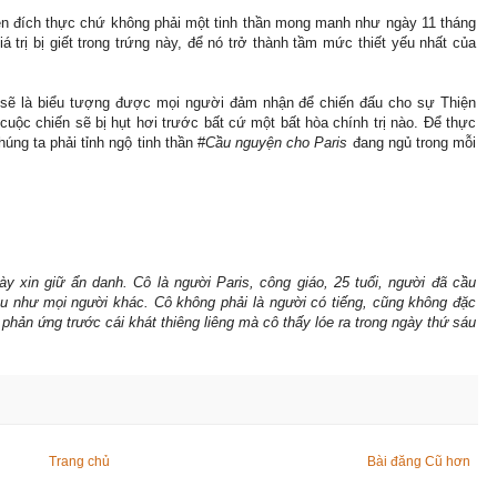
ện đích thực chứ không phải một tinh thần mong manh như ngày 11 tháng
giá trị bị giết trong trứng này, để nó trở thành tầm mức thiết yếu nhất của
sẽ là biểu tượng được mọi người đảm nhận để chiến đấu cho sự Thiện
uộc chiến sẽ bị hụt hơi trước bất cứ một bất hòa chính trị nào. Để thực
úng ta phải tỉnh ngộ tinh thần #
Cầu nguyện cho Paris
đang ngủ trong mỗi
này xin giữ ẩn danh. Cô là người Paris, công giáo, 25 tuổi, người đã cầu
áu như mọi người khác. Cô không phải là người có tiếng, cũng không đặc
 phản ứng trước cái khát thiêng liêng mà cô thấy lóe ra trong ngày thứ sáu
Trang chủ
Bài đăng Cũ hơn