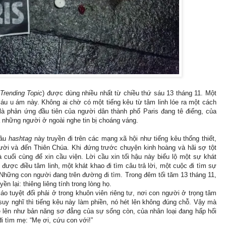
Trending Topic
) được dùng nhiều nhất từ chiều thứ sáu 13 tháng 11. Một
sáu u ám này. Không ai chờ có một tiếng kêu từ tâm linh lóe ra một cách
 là phản ứng đầu tiên của người dân thành phố Paris đang tê điếng, của
 những người ở ngoài nghe tin bị choáng váng.
câu
hashtag
này truyền đi trên các mạng xã hội như tiếng kêu thống thiết,
ời và đến Thiên Chúa. Khi đứng trước chuyện kinh hoàng và hãi sợ tột
 cuối cùng để xin cầu viện. Lời cầu xin tối hậu này biểu lộ một sự khát
được điều tâm linh, một khát khao đi tìm câu trả lời, một cuộc đi tìm sự
Những con người đang trên đường đi tìm. Trong đêm tối tăm 13 tháng 11,
n lại: thiêng liêng tính trong lòng họ.
iáo tuyệt đối phải ở trong khuôn viên riêng tư, nơi con người ở trọng tâm
uy nghĩ thì tiếng kêu này làm phiền, nó hét lên không đúng chỗ. Vậy mà
óe lên như bản năng sơ đẳng của sự sống còn, của nhân loại đang hấp hối
i tìm mẹ: “Mẹ ơi, cứu con với!”