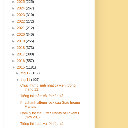
►
2025
(225)
►
2024
(267)
►
2023
(310)
►
2022
(272)
►
2021
(212)
►
2020
(340)
►
2019
(255)
►
2018
(373)
►
2017
(380)
►
2016
(557)
▼
2015
(1181)
►
thg 12
(102)
▼
thg 11
(109)
Chúc mừng sinh nhật ca viên (trong
tháng 12)
Tiếng thì thầm và lời đáp trả
Phát hành album rock của Giáo hoàng
Francis
Homily for the First Sunday of Advent C
(Nov 29, 2...
Tiếng thì thầm và lời đáp trả