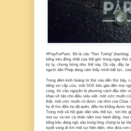
#PrayForParis
. Đó là câu “
Treo Tường
” (
hashtag, 
tiếng kêu đồng nhất của thế giới trong ngày thứ 
kỳ lạ, chưng hửng như thế này. Dù vậy, đây lại
người dân Pháp đang cảm thấy mình bất lực, của
Trong đêm kinh hoàng từ thứ sáu đến thứ bảy, 
tiếng xin cấp cứu, một SOS kêu gào đến mọi ngư
cùng, lời cầu nguyện là phương cách đầu tiên và
khao vô tận cho điều siêu việt, một ước muốn có 
thật, một ước muốn có được cái nhìn của Chúa. 
họ đi tìm điều họ đã quên, điều họ không được truyề
Trong một xã hội giáo dân siêu thế tục, nơi tôn g
mọi sự và nơi cá nhân nắm mọi hành động, mọi s
tiếng kêu đang ngủ sâu trong lòng chúng ta lại l
tuyệt vọng đi tìm một sự hiện diện, như đứa con đ