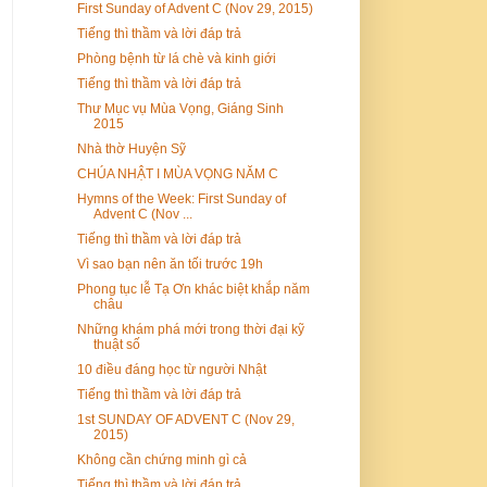
First Sunday of Advent C (Nov 29, 2015)
Tiếng thì thầm và lời đáp trả
Phòng bệnh từ lá chè và kinh giới
Tiếng thì thầm và lời đáp trả
Thư Mục vụ Mùa Vọng, Giáng Sinh
2015
Nhà thờ Huyện Sỹ
CHÚA NHẬT I MÙA VỌNG NĂM C
Hymns of the Week: First Sunday of
Advent C (Nov ...
Tiếng thì thầm và lời đáp trả
Vì sao bạn nên ăn tối trước 19h
Phong tục lễ Tạ Ơn khác biệt khắp năm
châu
Những khám phá mới trong thời đại kỹ
thuật số
10 điều đáng học từ người Nhật
Tiếng thì thầm và lời đáp trả
1st SUNDAY OF ADVENT C (Nov 29,
2015)
Không cần chứng minh gì cả
Tiếng thì thầm và lời đáp trả