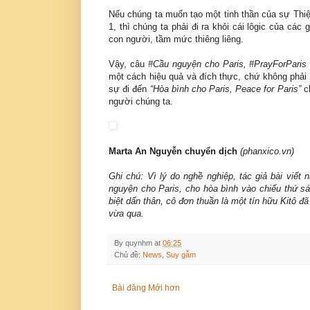
Nếu chúng ta muốn tạo một tinh thần của sự Thi
1, thì chúng ta phải đi ra khỏi cái lôgic của các 
con người, tầm mức thiêng liêng.
Vậy, câu
#Cầu nguyện cho Paris, #PrayForParis
một cách hiệu quả và đích thực, chứ không phải c
sự đi đến
“Hòa bình cho Paris, Peace for Paris”
ch
người chúng ta.
Marta An Nguyễn chuyển dịch
(phanxico.vn)
Ghi chú: Vì lý do nghề nghiệp, tác giả bài viết 
nguyện cho Paris, cho hòa bình vào chiếu thứ s
biệt dấn thân, cô đơn thuần là một tín hữu Kitô đã
vừa qua.
By
quynhm
at
06:25
Chủ đề:
News
,
Suy gẫm
Bài đăng Mới hơn