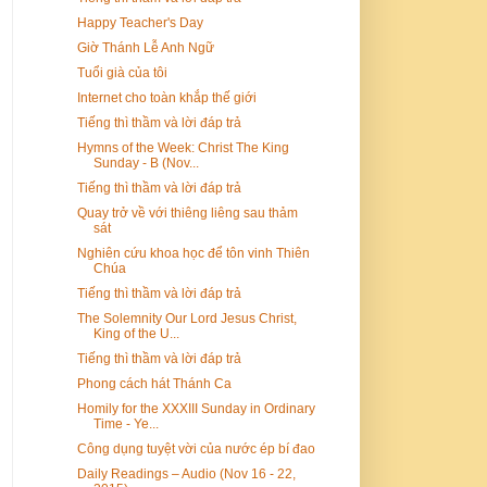
Happy Teacher's Day
Giờ Thánh Lễ Anh Ngữ
Tuổi già của tôi
Internet cho toàn khắp thế giới
Tiếng thì thầm và lời đáp trả
Hymns of the Week: Christ The King
Sunday - B (Nov...
Tiếng thì thầm và lời đáp trả
Quay trở về với thiêng liêng sau thảm
sát
Nghiên cứu khoa học để tôn vinh Thiên
Chúa
Tiếng thì thầm và lời đáp trả
The Solemnity Our Lord Jesus Christ,
King of the U...
Tiếng thì thầm và lời đáp trả
Phong cách hát Thánh Ca
Homily for the XXXIII Sunday in Ordinary
Time - Ye...
Công dụng tuyệt vời của nước ép bí đao
Daily Readings – Audio (Nov 16 - 22,