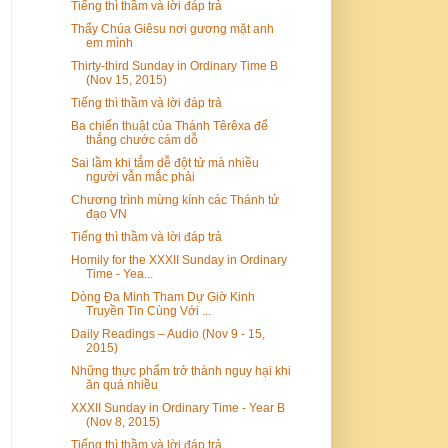
Tiếng thì thầm và lời đáp trả
Thấy Chúa Giêsu nơi gương mặt anh
em mình
Thirty-third Sunday in Ordinary Time B
(Nov 15, 2015)
Tiếng thì thầm và lời đáp trả
Ba chiến thuật của Thánh Têrêxa để
thắng chước cám dỗ
Sai lầm khi tắm dễ đột tử mà nhiều
người vẫn mắc phải
Chương trình mừng kính các Thánh tử
đạo VN
Tiếng thì thầm và lời đáp trả
Homily for the XXXII Sunday in Ordinary
Time - Yea...
Dòng Đa Minh Tham Dự Giờ Kinh
Truyền Tin Cùng Với ...
Daily Readings – Audio (Nov 9 - 15,
2015)
Những thực phẩm trở thành nguy hại khi
ăn quá nhiều
XXXII Sunday in Ordinary Time - Year B
(Nov 8, 2015)
Tiếng thì thầm và lời đáp trả