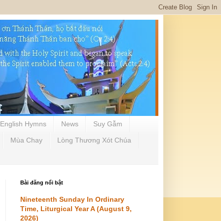
English Hymns
News
Suy Gẫm
Mùa Chay
Lòng Thương Xót Chúa
Bài đăng nổi bật
Nineteenth Sunday In Ordinary
Time, Liturgical Year A (August 9,
2026)