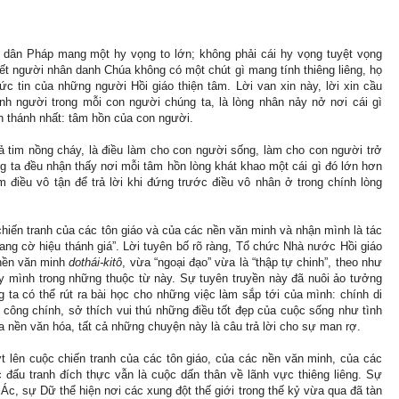
 dân Pháp mang một hy vọng to lớn; không phải cái hy vọng tuyệt vọng
ết người nhân danh Chúa không có một chút gì mang tính thiêng liêng, họ
ức tin của những người Hồi giáo thiện tâm. Lời van xin này, lời xin cầu
ính người trong mỗi con người chúng ta, là lòng nhân nảy nở nơi cái gì
ần thánh nhất: tâm hồn của con người.
uả tim nồng cháy, là điều làm cho con người sống, làm cho con người trở
g ta đều nhận thấy nơi mỗi tâm hồn lòng khát khao một cái gì đó lớn hơn
m điều vô tận để trả lời khi đứng trước điều vô nhân ở trong chính lòng
iến tranh của các tôn giáo và của các nền văn minh và nhận mình là tác
ang cờ hiệu thánh giá”. Lời tuyên bố rõ ràng, Tổ chức Nhà nước Hồi giáo
nền văn minh
dothái-kitô
, vừa “ngoại đạo” vừa là “thập tự chinh”, theo như
 mình trong những thuộc từ này. Sự tuyên truyền này đã nuôi ảo tưởng
 ta có thể rút ra bài học cho những việc làm sắp tới của mình: chính di
 công chính, sở thích vui thú những điều tốt đẹp của cuộc sống như tình
a nền văn hóa, tất cả những chuyện này là câu trả lời cho sự man rợ.
t lên cuộc chiến tranh của các tôn giáo, của các nền văn minh, của các
 đấu tranh đích thực vẫn là cuộc dấn thân về lãnh vực thiêng liêng. Sự
c, sự Dữ thể hiện nơi các xung đột thế giới trong thế kỷ vừa qua đã tàn