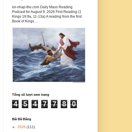
loi-nhap-the.com Daily Mass Reading
Podcast for August 9, 2026 First Reading (1
Kings 19:9a, 11-13a) A reading from the first
Book of Kings ...
Tổng số lượt xem trang
4
5
4
7
7
8
0
Bài Đã Đăng
►
2026
(111)