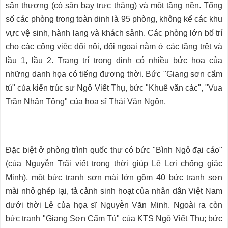
sân thượng (có sân bay trực thăng) và một tầng nền. Tổng
số các phòng trong toàn dinh là 95 phòng, không kể các khu
vực vệ sinh, hành lang và khách sảnh. Các phòng lớn bố trí
cho các công việc đối nội, đối ngoại nằm ở các tầng trệt và
lầu 1, lầu 2. Trang trí trong dinh có nhiều bức họa của
những danh họa có tiếng đương thời. Bức "Giang sơn cẩm
tú" của kiến trúc sư Ngô Viết Thụ, bức "Khuê văn các", "Vua
Trần Nhân Tông" của họa sĩ Thái Văn Ngôn.
Đặc biệt ở phòng trình quốc thư có bức "Bình Ngô đại cáo"
(của Nguyễn Trãi viết trong thời giúp Lê Lợi chống giặc
Minh), một bức tranh sơn mài lớn gồm 40 bức tranh sơn
mài nhỏ ghép lại, tả cảnh sinh hoạt của nhân dân Việt Nam
dưới thời Lê của họa sĩ Nguyễn Văn Minh. Ngoài ra còn
bức tranh "Giang Sơn Cẩm Tú" của KTS Ngô Viết Thụ; bức