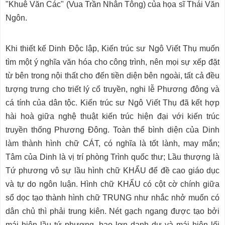
"Khuê Văn Các" (Vua Trần Nhân Tông) của họa sĩ Thái Văn
Ngôn.
Khi thiết kế Dinh Ðộc lập, Kiến trúc sư Ngô Viết Thụ muốn
tìm một ý nghĩa văn hóa cho công trình, nên mọi sự xếp đặt
từ bên trong nội thất cho đến tiền diện bên ngoài, tất cả đều
tượng trưng cho triết lý cổ truyền, nghi lễ Phương đông và
cá tính của dân tộc. Kiến trúc sư Ngô Viết Thụ đã kết hợp
hài hoà giữa nghệ thuật kiến trúc hiện đại với kiến trúc
truyền thống Phương Ðông. Toàn thể bình diện của Dinh
làm thành hình chữ CÁT, có nghĩa là tốt lành, may mắn;
Tâm của Dinh là vị trí phòng Trình quốc thư; Lầu thượng là
Tứ phương vô sự lầu hình chữ KHẨU để đề cao giáo dục
và tự do ngôn luận. Hình chữ KHẨU có cột cờ chính giữa
sổ dọc tạo thành hình chữ TRUNG như nhắc nhở muốn có
dân chủ thì phải trung kiên. Nét gạch ngang được tạo bởi
mái hiên lầu tứ phương, bao lơn danh dự và mái hiên lối