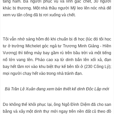
tầng hầm. Ba người phục vụ và lính gác chết, 30 người
khác bị thương. Một nhà thầu người Mỹ leo lên nóc nhà để
xem vụ tấn công đã bị rơi xuống và chết.
Tôi vẫn nhớ sáng hôm đó khi chuẩn bị đi học (lúc đó tôi học
tư ở trường Michelet góc ngả tư Trương Minh Giảng - Hiền
Vương) thì tiếng máy bay gầm rú trên bầu trời và một tiếng
nổ lớn vang lên. Pháo cao xạ từ dinh bắn lên xối xả, đạn
bay hết tầm rơi vào khu biệt thự kế bên tôi ở (230 Công Lý);
mọi người chạy hết vào trong nhà tránh đạn.
Bà Trần Lệ Xuân đang xem bản thiết kế dinh Độc Lập mới
Do không thể khôi phục lại, ông Ngô Đình Diệm đã cho san
bằng và xây một dinh thự mới ngay trên nền đất cũ theo đồ