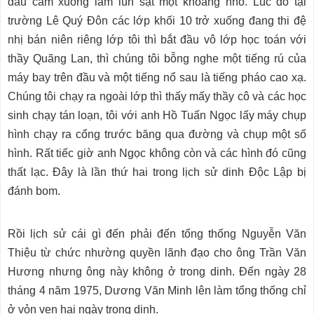
đầu cắm xuống làm lún sạt một khoảng nhỏ. Lúc đó tại
trường Lê Quý Đôn các lớp khối 10 trở xuống đang thi đệ
nhị bán niên riêng lớp tôi thì bắt đầu vô lớp học toán với
thầy Quãng Lan, thì chúng tôi bỗng nghe một tiếng rú của
máy bay trên đầu và một tiếng nổ sau là tiếng pháo cao xạ.
Chúng tôi chạy ra ngoài lớp thì thấy mấy thầy cô và các học
sinh chạy tán loạn, tôi với anh Hồ Tuấn Ngọc lấy máy chụp
hình chạy ra cổng trước băng qua đường và chụp một số
hình. Rất tiếc giờ anh Ngọc không còn và các hình đó cũng
thất lạc. Đây là lần thứ hai trong lịch sử dinh Độc Lập bị
đánh bom.
Rồi lịch sử cái gì đến phải đến tổng thống Nguyễn Văn
Thiệu từ chức nhường quyền lãnh đạo cho ông Trần Văn
Hương nhưng ông này không ở trong dinh. Đến ngày 28
tháng 4 năm 1975, Dương Văn Minh lên làm tổng thống chỉ
ở vỏn vẹn hai ngày trong dinh.