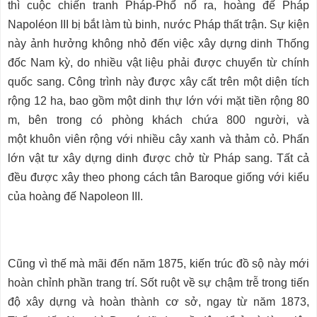
thì cuộc chiến tranh Pháp-Phổ nổ ra, hoàng đế Pháp
Napoléon III bị bắt làm tù binh, nước Pháp thất trận. Sự kiện
này ảnh hưởng không nhỏ đến việc xây dựng dinh Thống
đốc Nam kỳ, do nhiều vật liệu phải được chuyển từ chính
quốc sang. Công trình này được xây cất trên một diện tích
rộng 12 ha, bao gồm một dinh thự lớn với mặt tiền rộng 80
m, bên trong có phòng khách chứa 800 người, và
một khuôn viên rộng với nhiều cây xanh và thảm cỏ. Phấn
lớn vật tư xây dựng dinh được chở từ Pháp sang. Tất cả
đều được xây theo phong cách tân Baroque giống với kiểu
của hoàng đế Napoleon III.
Cũng vì thế mà mãi đến năm 1875, kiến trúc đồ sộ này mới
hoàn chỉnh phần trang trí. Sốt ruột về sự chậm trễ trong tiến
độ xây dựng và hoàn thành cơ sở, ngay từ năm 1873,