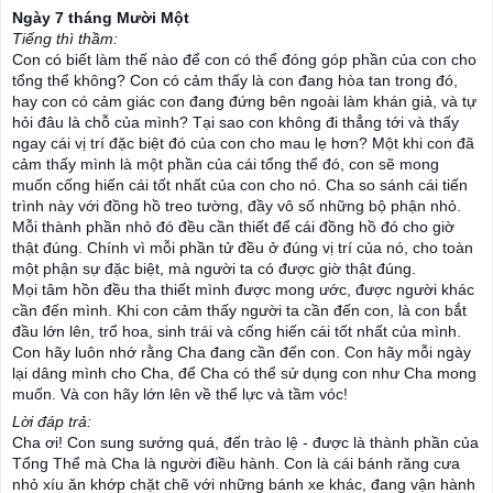
Ngày 7 tháng Mười Một
Tiếng thì thầm:
Con có biết làm thế nào để con có thể đóng góp phần của con cho
tổng thể không? Con có cảm thấy là con đang hòa tan trong đó,
hay con có cảm giác con đang đứng bên ngoài làm khán giả, và tự
hỏi đâu là chỗ của mình? Tại sao con không đi thẳng tới và thấy
ngay cái vị trí đặc biệt đó của con cho mau lẹ hơn? Một khi con đã
cảm thấy mình là một phần của cái tổng thể đó, con sẽ mong
muốn cống hiến cái tốt nhất của con cho nó. Cha so sánh cái ti
ến
trình này với đồng hồ treo tường, đầy vô số những bộ phận nhỏ.
Mỗi thành phần nhỏ đó đều cần thiết để cái đồng hồ đó cho giờ
thật đúng. Chính vì mỗi phần tử đều ở đúng vị trí của nó, cho toàn
một phận sự đặc biệt, mà người ta có được giờ thật đúng.
Mọi tâm hồn đều tha thiết mình được mong ước, được người khác
cần đến mình. Khi con cảm thấy người ta cần đến con, là con bắt
đầu lớn lên, trổ hoa, sinh trái và cống hiến cái tốt nhất của mình.
Con hãy luôn nhớ rằng Cha đang cần đến con. Con hãy mỗi ngày
lại dâng mình cho Cha, để Cha có thể sử dụng con như Cha mong
muốn. Và con hãy lớn lên về thể lực và tầm vóc!
Lời đáp trả:
Cha ơi! Con sung sướng quá, đến trào lệ - được là thành phần của
Tổng Thể mà Cha là người điều hành. Con là cái bánh răng cưa
nhỏ xíu ăn khớp chặt chẽ với những bánh xe khác, đang vận hành