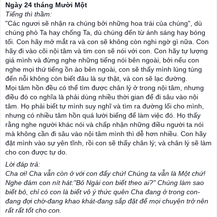
Ngày 24 tháng Mười Một
Tiếng thì thầm:
"Các ngươi sẽ nhận ra chúng bởi những hoa trái của chúng", dù
chúng phò Ta hay chống Ta, dù chúng đến từ ánh sáng hay bóng
tối. Con hãy mở mắt ra và con sẽ không còn nghi ngờ gì nữa. Con
hãy đi vào cõi nội tâm và tim con sẽ nói với con. Con hãy tự lượng
giá mình và đừng nghe những tiếng nói bên ngoài, bởi nếu con
nghe mọi thứ tiếng ồn ào bên ngoài, con sẽ thấy mình lúng túng
đến nỗi không còn biết đâu là sự thật, và con sẽ lạc đường.
Mọi
tâm hồn đều có thể tìm được chân lý ở trong nội tâm, nhưng
điều đó co nghĩa là phải dùng nhiều thời gian để đi sâu vào nội
tâm. Họ phải biết tự mình suy nghĩ và tìm ra đường lối cho mình,
nhưng có nhiều tâm hồn quá lười biếng để làm việc đó. Họ thấy
rằng nghe người khác nói và chấp nhận những điều người ta nói
mà không cần đi sâu vào nội tâm mình thì dễ hơn nhiều. Con hãy
đặt mình vào sự yên tĩnh, rồi con sẽ thấy chân lý; và chân lý sẽ làm
cho con được tự do.
Lời đáp trả:
Cha ơi! Cha vẫn còn ở với con đấy chứ! Chúng ta vẫn là Một chứ!
Nghe đám con nít hát:"Bỏ Ngài con biết theo ai?" Chúng làm sao
biết bỏ, chỉ có con là biết vô ý thức quên Cha đang ở trong con-
đang đợi chờ-đang khao khát-đang sắp đặt để mọi chuyện trở nên
rất rất tốt cho con.